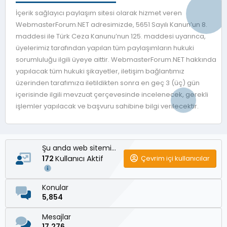
İçerik sağlayıcı paylaşım sitesi olarak hizmet veren
WebmasterForum.NET adresimizde, 5651 Sayılı Kanun’un 8.
maddesi ile Türk Ceza Kanunu’nun 125. maddesi uyarınca,
üyelerimiz tarafından yapılan tüm paylaşımların hukuki
sorumluluğu ilgili üyeye aittir. WebmasterForum.NET hakkında
yapılacak tüm hukuki şikayetler, iletişim bağlantımız
üzerinden tarafımıza iletildikten sonra en geç 3 (üç) gün
içerisinde ilgili mevzuat çerçevesinde incelenecek, gerekli
işlemler yapılacak ve başvuru sahibine bilgi verilecektir.
Şu anda web sitemizde
Kullanıcı Aktif
Çevrim içi kullanıcılar
172
Konular
5,854
Mesajlar
17,276