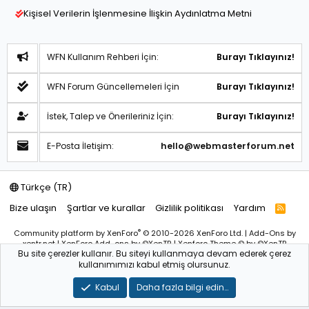
Kişisel Verilerin İşlenmesine İlişkin Aydınlatma Metni
WFN Kullanım Rehberi İçin:
Burayı Tıklayınız!
WFN Forum Güncellemeleri İçin
Burayı Tıklayınız!
İstek, Talep ve Önerileriniz İçin:
Burayı Tıklayınız!
E-Posta İletişim:
hello@webmasterforum.net
Türkçe (TR)
Bize ulaşın
Şartlar ve kurallar
Gizlilik politikası
Yardım
R
S
S
®
Community platform by XenForo
© 2010-2026 XenForo Ltd.
|
Add-Ons
by
xentr.net |
XenForo Add-ons
by ©XenTR
|
Xenforo Theme
© by ©XenTR
Bu site çerezler kullanır. Bu siteyi kullanmaya devam ederek çerez
Sitemiz bünyesindeki içerikleri izinsiz kullananlar hakkında T.C.K
kullanımımızı kabul etmiş olursunuz.
kanun ve yönetmeliklerine göre yasal işlem başlatılacağını
bu
alandan yazılı olarak beyan ederiz!
Kabul
Daha fazla bilgi edin…
WebmasterForum.NET – Tüm Hakları Saklıdır © 2025-2026