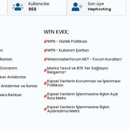
Kullanıcılar
Son üye
869
Hephosting
WFN KVKK;
WFN - Gizlilik Politikası
on
WFN - Kullanım Şartları
İlanları
WebmasterForum.NET - Forum Kuralları!
ve Donanım
Marka Tescil ve BTK Yer Sağlayıcı
Belgemiz!
hber Anlatımlar
Kişisel Verilerin Korunması ve İşlenmesi
Politikası
Anlatımlar ve İlanlar
Kişisel Verilerin İşlenmesine İlişkin Açık
Zeka Rehber
Rıza Metni
Kişisel Verilerin İşlenmesine İlişkin
Aydınlatma Metni