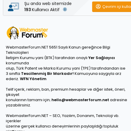
Şu anda web sitemizde
Çevrim içi kulla
Kullanıcı Aktif
193
WebmasterForum.NET 5651 Sayılı Kanun gereğince Bilgi
Teknolojileri
İletişim Kurumu yani (BTK) tarafından onaylı
Yer Sağlayıcı
konumunda
olup, Türk Patent ve Marka Kurumu yani (TPE) tarafındandan ise
3 sınıfta
Tescillenmiş Bir Markadır!
Kamuoyuna saygıyla arz
ederiz.
WFN Yönetim
Telif içerik, reklam, ban, premium hesaplar ve diğer istek, öneri,
şikayet
konularının tamamı için;
hello@webmasterforum.net
adresine
yazabilirsiniz.
WebmasterForum.NET – SEO, Yazılım, Donanım, Teknoloji vb.
içerikler
üzerine gerçek kullanıcı deneyimlerinin paylaşıldığı topluluk