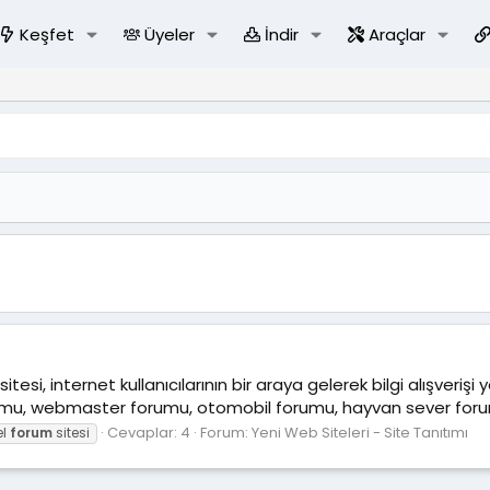
Keşfet
Üyeler
İndir
Araçlar
tesi, internet kullanıcılarının bir araya gelerek bilgi alışverişi 
rumu, webmaster forumu, otomobil forumu, hayvan sever forumu
Cevaplar: 4
Forum:
Yeni Web Siteleri - Site Tanıtımı
el
forum
sitesi