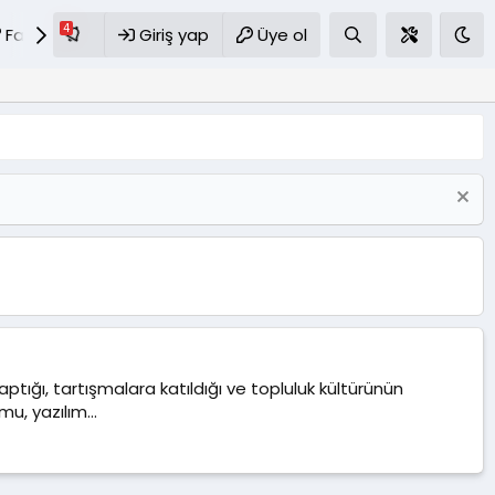
Favoriler
Giriş yap
S.S.S
Üye ol
yaptığı, tartışmalara katıldığı ve topluluk kültürünün
, yazılım...