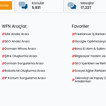
Konular
Mesajlar
nıcılar
5,831
17,227
WFN Araçlar;
Favoriler
Site Analiz Aracı
Freelancer İş İlanları
SEO Analiz Aracı
Google Optimizasy
Domain Whois Aracı
İkinci El Alım & Satım 
Şifre Oluşturma Aracı
Bilgisayar Yazılım 
Domain Sorgulama Aracı
SEO İçerikleri ve Re
Robots.txt Oluşturma Aracı
Sosyal Ağlar Rehber 
IP Konum Sorgulama Aracı
Teknoloji ve Yapay 
Anlatımları