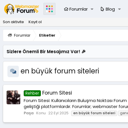
Forumlar
Blog
Son aktivite
Kayıt ol
Forumlar
Etiketler
Sizlere Önemli Bir Mesajımız Var! 🎉
en büyük forum siteleri
Forum Sitesi
Rehber
Forum Sitesi: Kullanıcıların Buluşma Noktası Forum si
geliştiği platformlardır. Forumlar; webmaster fo
Paşa
Konu
22 Eyl 2025
en
büyük
forum
siteleri
gen