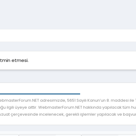
 tatmin etmesi.
 WebmasterForum.NET adresimizde, 5651 Sayılı Kanun’un 8. maddesi ile
ğu ilgili üyeye aittir. WebmasterForum.NET hakkında yapılacak tüm huku
mevzuat çerçevesinde incelenecek, gerekli işlemler yapılacak ve başvuru