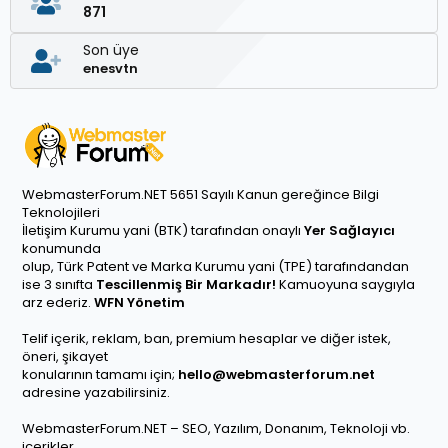
871
Son üye
enesvtn
WebmasterForum.NET 5651 Sayılı Kanun gereğince Bilgi
Teknolojileri
İletişim Kurumu yani (BTK) tarafından onaylı
Yer Sağlayıcı
konumunda
olup, Türk Patent ve Marka Kurumu yani (TPE) tarafındandan
ise 3 sınıfta
Tescillenmiş Bir Markadır!
Kamuoyuna saygıyla
arz ederiz.
WFN Yönetim
Telif içerik, reklam, ban, premium hesaplar ve diğer istek,
öneri, şikayet
konularının tamamı için;
hello@webmasterforum.net
adresine yazabilirsiniz.
WebmasterForum.NET – SEO, Yazılım, Donanım, Teknoloji vb.
içerikler