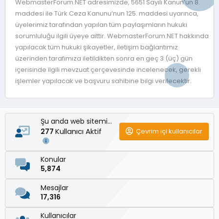
WebmasterForum.NET adresimizde, 5651 Sayılı Kanun’un 8.
maddesi ile Türk Ceza Kanunu’nun 125. maddesi uyarınca,
üyelerimiz tarafından yapılan tüm paylaşımların hukuki
sorumluluğu ilgili üyeye aittir. WebmasterForum.NET hakkında
yapılacak tüm hukuki şikayetler, iletişim bağlantımız
üzerinden tarafımıza iletildikten sonra en geç 3 (üç) gün
içerisinde ilgili mevzuat çerçevesinde incelenecek, gerekli
işlemler yapılacak ve başvuru sahibine bilgi verilecektir.
Şu anda web sitemizde
Kullanıcı Aktif
Çevrim içi kullanıcılar
277
Konular
5,874
Mesajlar
17,316
Kullanıcılar