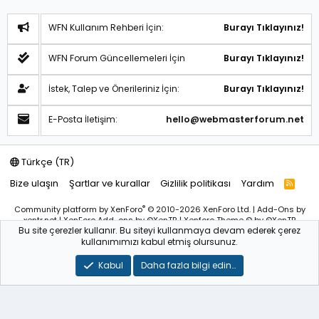
WFN Kullanım Rehberi İçin:
Burayı Tıklayınız!
WFN Forum Güncellemeleri İçin
Burayı Tıklayınız!
İstek, Talep ve Önerileriniz İçin:
Burayı Tıklayınız!
E-Posta İletişim:
hello@webmasterforum.net
Türkçe (TR)
Bize ulaşın
Şartlar ve kurallar
Gizlilik politikası
Yardım
R
S
S
®
Community platform by XenForo
© 2010-2026 XenForo Ltd.
|
Add-Ons
by
xentr.net |
XenForo Add-ons
by ©XenTR
|
Xenforo Theme
© by ©XenTR
Bu site çerezler kullanır. Bu siteyi kullanmaya devam ederek çerez
Sitemiz bünyesindeki içerikleri izinsiz kullananlar hakkında T.C.K
kullanımımızı kabul etmiş olursunuz.
kanun ve yönetmeliklerine göre yasal işlem başlatılacağını
bu
alandan yazılı olarak beyan ederiz!
Kabul
Daha fazla bilgi edin…
WebmasterForum.NET – Tüm Hakları Saklıdır © 2025-2026