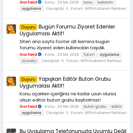
Garfield
Konu
23 Nis 2026
konu
kullanım
Cevaplar: 0
Forum:
WFN Kullanım Rehberi
uygulama
Bugün Forumu Ziyaret Edenler
Duyuru
Uygulaması Aktif!
Siten ana sayfa footer alt kısmına bugün
forumu ziyaret eden kullanıcıları taşıdık.
Garfield
Konu
23 Nis 2026
forum
uygulama
Cevaplar: 0
Forum:
WFN Kullanım Rehberi
ziyaretçi
Yapışkan Editör Buton Grubu
Duyuru
Uygumalası Aktif!
Konu açarken içeriğiniz ne kadar uzun olursa
olsun editör buton grubu kaybolmaz!
Garfield
Konu
23 Nis 2026
buton grubu
editör
Cevaplar: 0
Forum:
WFN Kullanım Rehberi
uygulama
Bu Uygulama Telefonunuzla Uyumlu Değil