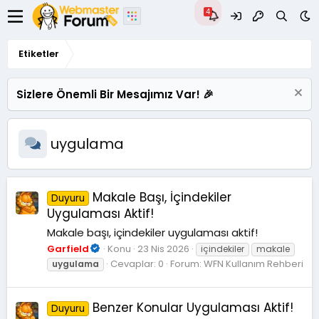
Etiketler
Sizlere Önemli Bir Mesajımız Var! 🎉
uygulama
Makale Başı, İçindekiler
Duyuru
Uygulaması Aktif!
Makale başı, içindekiler uygulaması aktif!
Garfield
Konu
23 Nis 2026
içindekiler
makale
Cevaplar: 0
Forum:
WFN Kullanım Rehberi
uygulama
Benzer Konular Uygulaması Aktif!
Duyuru