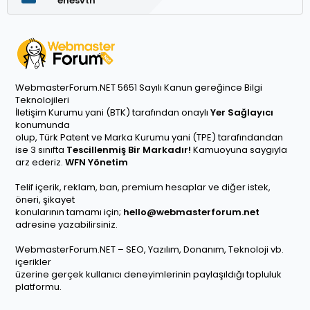
enesvtn
WebmasterForum.NET 5651 Sayılı Kanun gereğince Bilgi
Teknolojileri
İletişim Kurumu yani (BTK) tarafından onaylı
Yer Sağlayıcı
konumunda
olup, Türk Patent ve Marka Kurumu yani (TPE) tarafındandan
ise 3 sınıfta
Tescillenmiş Bir Markadır!
Kamuoyuna saygıyla
arz ederiz.
WFN Yönetim
Telif içerik, reklam, ban, premium hesaplar ve diğer istek,
öneri, şikayet
konularının tamamı için;
hello@webmasterforum.net
adresine yazabilirsiniz.
WebmasterForum.NET – SEO, Yazılım, Donanım, Teknoloji vb.
içerikler
üzerine gerçek kullanıcı deneyimlerinin paylaşıldığı topluluk
platformu.