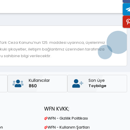
 Türk Ceza Kanunu’nun 125. maddesi uyarınca, üyelerimiz
ki şikayetler, iletişim bağlantımız üzerinden tarafımıza
 sahibine bilgi verilecektir.
Kullanıcılar
Son üye
860
Toybilge
WFN KVKK;
WFN - Gizlilik Politikası
on
WFN - Kullanım Şartları