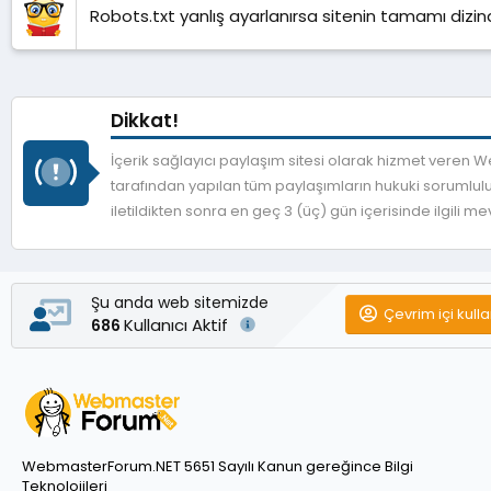
Robots.txt yanlış ayarlanırsa sitenin tamamı dizind
Dikkat!
İçerik sağlayıcı paylaşım sitesi olarak hizmet veren
tarafından yapılan tüm paylaşımların hukuki sorumlulu
iletildikten sonra en geç 3 (üç) gün içerisinde ilgili 
Şu anda web sitemizde
Çevrim içi kulla
Kullanıcı Aktif
686
WebmasterForum.NET 5651 Sayılı Kanun gereğince Bilgi
Teknolojileri