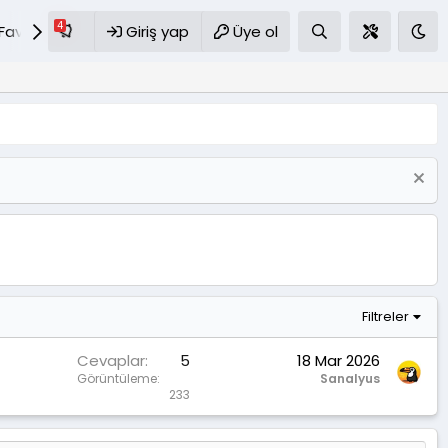
Favoriler
Giriş yap
S.S.S
Üye ol
Filtreler
Cevaplar
5
18 Mar 2026
Görüntüleme
Sanalyus
233