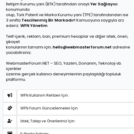
İletişim Kurumu yani (BTK) tarafından onaylı
Yer Sağlayıcı
konumunda
olup, Türk Patent ve Marka Kurumu yani (TPE) tarafındandan ise
3 sınıfta
Tescillenmiş Bir Markadır!
Kamuoyuna saygıyla arz
ederiz.
WFN Yönetim
Telif içerik, reklam, ban, premium hesaplar ve diğer istek, öneri,
şikayet
konularının tamamı için;
hello@webmasterforum.net
adresine
yazabilirsiniz.
WebmasterForum.NET – SEO, Yazılım, Donanım, Teknoloji vb.
içerikler
üzerine gerçek kullanıcı deneyimlerinin paylaşıldığı topluluk
platformu.
WFN Kullanım Rehberi İçin:
WFN Forum Güncellemeleri İçin
İstek, Talep ve Önerileriniz İçin:
E-Posta İletişim: