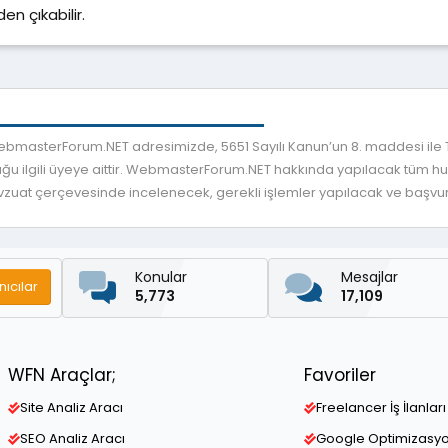
en çıkabilir.
 WebmasterForum.NET adresimizde, 5651 Sayılı Kanun’un 8. maddesi ile
ğu ilgili üyeye aittir. WebmasterForum.NET hakkında yapılacak tüm huku
mevzuat çerçevesinde incelenecek, gerekli işlemler yapılacak ve başvuru
Konular
Mesajlar
nıcılar
5,773
17,109
WFN Araçlar;
Favoriler
Site Analiz Aracı
Freelancer İş İlanları
SEO Analiz Aracı
Google Optimizasy