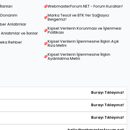
İlanları
WebmasterForum.NET - Forum Kuralları!
ve Donanım
Marka Tescil ve BTK Yer Sağlayıcı
Belgemiz!
hber Anlatımlar
Kişisel Verilerin Korunması ve İşlenmesi
Politikası
Anlatımlar ve İlanlar
Kişisel Verilerin İşlenmesine İlişkin Açık
Zeka Rehber
Rıza Metni
Kişisel Verilerin İşlenmesine İlişkin
Aydınlatma Metni
Burayı Tıklayınız!
Burayı Tıklayınız!
Burayı Tıklayınız!
hello@webmasterforum.net