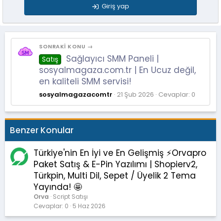
Giriş yap
SONRAKI KONU →
Sağlayıcı SMM Paneli |
Satış
sosyalmagaza.com.tr | En Ucuz değil,
en kaliteli SMM servisi!
sosyalmagazacomtr
21 Şub 2026
Cevaplar: 0
Benzer Konular
Türkiye'nin En İyi ve En Gelişmiş ⚡️Orvapro
Paket Satış & E-Pin Yazılımı | Shopierv2,
Türkpin, Multi Dil, Sepet / Üyelik 2 Tema
Yayında! 🤩
Orva
Script Satışı
Cevaplar
0
5 Haz 2026