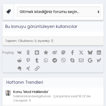
Bu konuyu görüntüleyen kullanıcılar
Toplam: 1 (Kullanıcı: 0, ziyaretçi: 1)
Vk
Ok
Blogger
Diaspora
Weibo
Mastodon
Facebook
X (Twitter)
Bluesky
Li
Paylaş:
Reddit
Pinterest
Tumblr
WhatsApp
Telegram
Viber
Skype
E-posta
Google
Ya
Evernote
Xing
Link
Haftanın Trendleri
Konu 'Mod Hakkında'
halklarinkardesligifurkan
Çarşamba saat 18:22'de
Cevaplar: 5