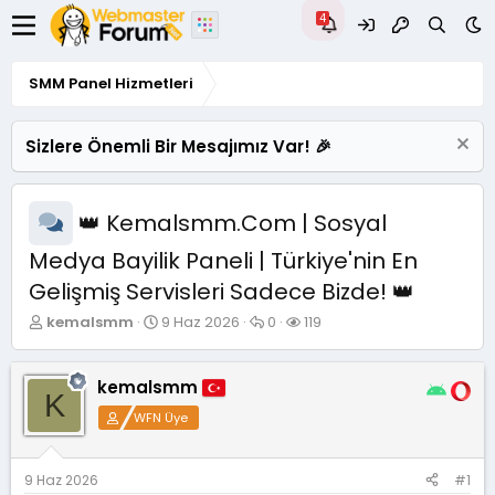
SMM Panel Hizmetleri
Sizlere Önemli Bir Mesajımız Var! 🎉
👑 Kemalsmm.Com | Sosyal
Medya Bayilik Paneli | Türkiye'nin En
Gelişmiş Servisleri Sadece Bizde! 👑
K
B
C
G
kemalsmm
9 Haz 2026
0
119
o
a
e
ö
n
ş
v
r
u
l
a
ü
kemalsmm
K
y
a
p
n
WFN Üye
u
n
l
t
B
g
a
ü
a
ı
r
l
ş
ç
e
9 Haz 2026
#1