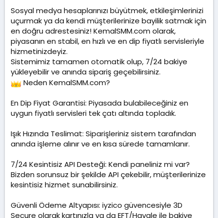
l
t
m
Sosyal medya hesaplarınızı büyütmek, etkileşimlerinizi
a
a
e
t
r
uçurmak ya da kendi müşterilerinize bayilik satmak için
a
i
en doğru adrestesiniz! KemalSMM.com olarak,
n
h
piyasanın en stabil, en hızlı ve en dip fiyatlı servisleriyle
i
hizmetinizdeyiz.
Sistemimiz tamamen otomatik olup, 7/24 bakiye
yükleyebilir ve anında sipariş geçebilirsiniz.
Neden KemalSMM.com?
En Dip Fiyat Garantisi: Piyasada bulabileceğiniz en
uygun fiyatlı servisleri tek çatı altında topladık.
Işık Hızında Teslimat: Siparişleriniz sistem tarafından
anında işleme alınır ve en kısa sürede tamamlanır.
7/24 Kesintisiz API Desteği: Kendi paneliniz mi var?
Bizden sorunsuz bir şekilde API çekebilir, müşterilerinize
kesintisiz hizmet sunabilirsiniz.
Güvenli Ödeme Altyapısı: iyzico güvencesiyle 3D
Secure olarak kartınızla ya da EFT/Havale ile bakiye