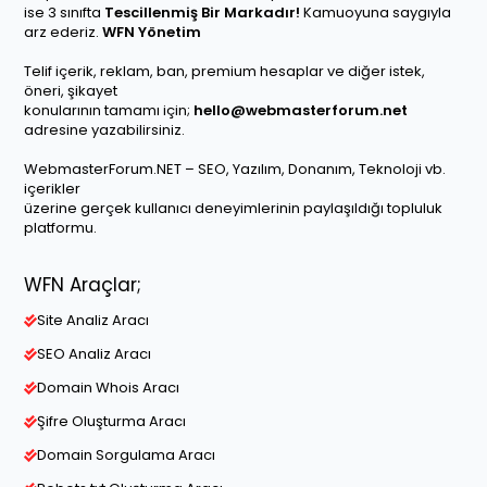
ise 3 sınıfta
Tescillenmiş Bir Markadır!
Kamuoyuna saygıyla
arz ederiz.
WFN Yönetim
Telif içerik, reklam, ban, premium hesaplar ve diğer istek,
öneri, şikayet
konularının tamamı için;
hello@webmasterforum.net
adresine yazabilirsiniz.
WebmasterForum.NET – SEO, Yazılım, Donanım, Teknoloji vb.
içerikler
üzerine gerçek kullanıcı deneyimlerinin paylaşıldığı topluluk
platformu.
WFN Araçlar;
Site Analiz Aracı
SEO Analiz Aracı
Domain Whois Aracı
Şifre Oluşturma Aracı
Domain Sorgulama Aracı