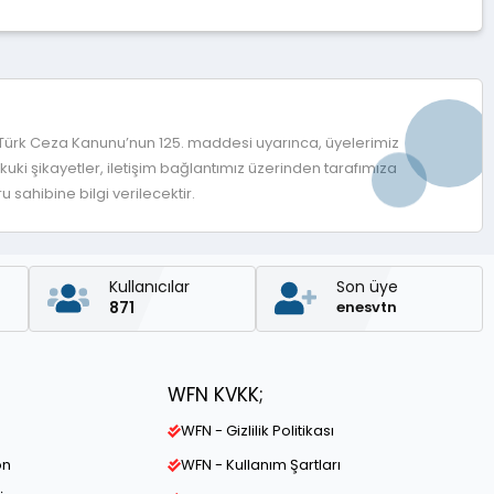
 Türk Ceza Kanunu’nun 125. maddesi uyarınca, üyelerimiz
ki şikayetler, iletişim bağlantımız üzerinden tarafımıza
 sahibine bilgi verilecektir.
Kullanıcılar
Son üye
871
enesvtn
WFN KVKK;
WFN - Gizlilik Politikası
on
WFN - Kullanım Şartları