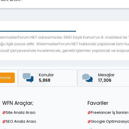
 WebmasterForum.NET adresimizde, 5651 Sayılı Kanun’un 8. maddesi ile
ğu ilgili üyeye aittir. WebmasterForum.NET hakkında yapılacak tüm huku
mevzuat çerçevesinde incelenecek, gerekli işlemler yapılacak ve başvuru
Konular
Mesajlar
nıcılar
5,868
17,306
WFN Araçlar;
Favoriler
Site Analiz Aracı
Freelancer İş İlanları
SEO Analiz Aracı
Google Optimizasy