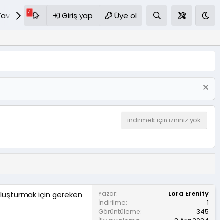
Favoriler
S.S.S
Giriş yap
Üye ol
indirmek için izniniz yok
Yazar
Lord Erenify
 oluşturmak için gereken
İndirilme
1
Görüntüleme
345