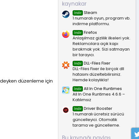
kaynakar
Steam
İndir
1 numaralı oyun, program vb.
indirme platformu.
Firefox
İndir
Anlaşılmaz gizlilik ilkeleri yok.
Reklamcılara açık kapı
bırakmak yok. Sizi satmayan
bir tarayıcı.
DLL-Files Fixer
İndir
DLL-Files Fixer ile birçok dll
hatasını düzeltebilirsiniz.
Hemde kolaylıkla!
lindeyken düzenleme için
All In One Runtimes
İndir
All In One Runtimes 4.6.6 –
Katılımsız
Driver Booster
İndir
1 numaralı ücretsiz sürücü
güncelleyici. Otomatik
tarama ve güncelleme.
Bu kaynağı paylaş