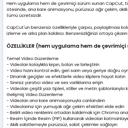
a
Hem uygulama hem de çevrimiçi sürüm sunan CapCut, tüm v
t
ötesinde, ana kare animasyonu, pürüzsüz ağır çekim, akıllı 
a
tümü ücretsizdir.
r
i
CapCut'un benzersiz özellikleriyle çarpıcı, paylaşılması ko
h
izleme ve arka plan kaldırıcı. Benzersizliğinizi ortaya çıkarı
i
ÖZELLİKLER (hem uygulama hem de çevrimiçi 
Temel Video Düzenleme
- Videoları kolaylıkla kırpın, bölün ve birleştirin
- Video hızını kontrol edin, geri sarın veya geriye doğru oy
- Dinamik geçişler ve efektlerle video kliplere hayat katın
- Sınırsız yaratıcı video ve ses varlıklarına erişin
- Videoları çeşitli yazı tipleri, stiller ve metin şablonlarıyla ki
Gelişmiş Video Düzenleme
- Videoları ana kare animasyonuyla canlandırın
- Videolarınız için yumuşak ağır çekim efektleri elde edin
- Belirli video renklerini ortadan kaldırmak için Chroma anah
- Resim İçinde Resim (PIP) kullanarak videoları katmanlayın 
- Akıllı sabitlemeyle pürüzsüz, sabit çekimler sağlayın