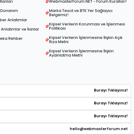
İlanları
WebmasterForum.NET - Forum Kuralları!
ve Donanım
Marka Tescil ve BTK Yer Sağlayıcı
Belgemiz!
hber Anlatımlar
Kişisel Verilerin Korunması ve İşlenmesi
Politikası
Anlatımlar ve İlanlar
Kişisel Verilerin İşlenmesine İlişkin Açık
Zeka Rehber
Rıza Metni
Kişisel Verilerin İşlenmesine İlişkin
Aydınlatma Metni
Burayı Tıklayınız!
Burayı Tıklayınız!
Burayı Tıklayınız!
hello@webmasterforum.net