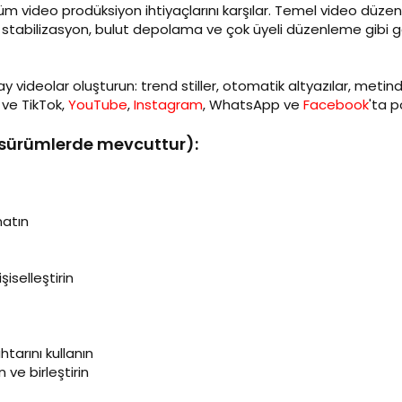
ideo prodüksiyon ihtiyaçlarını karşılar. Temel video düzenl
stabilizasyon, bulut depolama ve çok üyeli düzenleme gibi geliş
lay videolar oluşturun: trend stiller, otomatik altyazılar, me
n ve TikTok,
YouTube
,
Instagram
, WhatsApp ve
Facebook
'ta p
sürümlerde mevcuttur):
natın
şiselleştirin
tarını kullanın
ve birleştirin