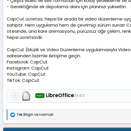
- Çeşitli video ve ses formatları için kolay yedekleme v
- Gerektiğinde ek depolama alanı için planınızı yükseltin
CapCut ücretsiz, hepsi bir arada bir video düzenleme uygula
sahiptir. Hem uygulama hem de çevrimiçi sürüm sunan CapC
ötesinde, ana kare animasyonu, pürüzsüz ağır çekim, renk an
hepsi ücretsizdir.
CapCut (Müzik ve Video Düzenleme uygulamasıyla Video M
adresinden bizimle iletişime geçin.
Facebook: CapCut
Instagram: CapCut
YouTube: CapCut
TikTok: CapCut
LibreOffice
24.8.3
İndir
Tek Bilgin
ve
normail
T
e
p
k