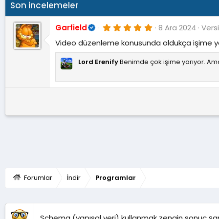
Son incelemeler
i
l
e
5
Garfield
8 Ara 2024
Vers
r
.
:
0
Video düzenleme konusunda oldukça işime y
0
y
Lord Erenify
Benimde çok işime yarıyor. A
ı
l
d
ı
z
Forumlar
İndir
Programlar
Schema (yapısal veri) kullanmak zengin sonuç şansı