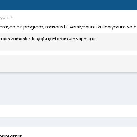
iyon: +
arayan bir program, masaüstü versiyonunu kullanıyorum v
ma son zamanlarda çoğu şeyi premium yapmışlar.
nı artırır.