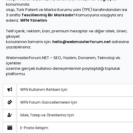
konumunda
olup, Türk Patent ve Marka Kurumu yani (TPE) tarafındandan ise
3 sınıfta
Tescillenmiş Bir Markadır!
Kamuoyuna saygıyla arz
ederiz.
WFN Yönetim
Telif içerik, reklam, ban, premium hesaplar ve diğer istek, öneri,
şikayet
konularının tamamı için;
hello@webmasterforum.net
adresine
yazabilirsiniz.
WebmasterForum.NET – SEO, Yazılım, Donanım, Teknoloji vb.
içerikler
üzerine gerçek kullanıcı deneyimlerinin paylaşıldığı topluluk
platformu.
WFN Kullanım Rehberi İçin:
WFN Forum Güncellemeleri İçin
İstek, Talep ve Önerileriniz İçin:
E-Posta İletişim: