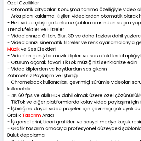
Özel Özellikler
- Otomatik altyazılar: Konuşma tanıma özelliğiyle video alt
- Arka planı kaldırma: Kişileri videolardan otomatik olarak 
- Hızlı video çıkışı için binlerce şablon arasından seçim yap
Trend Efektler ve Filtreler
- Videolarınıza Glitch, Blur, 3D ve daha fazlası dahil yüzle
- Videolarınızı sinematik filtreler ve renk ayarlamalarıyla gel
Müzik
ve Ses Efektleri
- Videoları geniş bir müzik klipleri ve ses efektleri kitaplığıy
- Oturum açarak favori TikTok müziğinizi senkronize edin
- Video kliplerden ve kayıtlardan ses çıkarın
Zahmetsiz Paylaşım ve İşbirliği
- Chromebook kullanıcıları, çevrimiçi sürümle videoları s
kullanabilir
- 4K 60 fps ve akıllı HDR dahil olmak üzere özel çözünürlükl
- TikTok ve diğer platformlarda kolay video paylaşımı için
- İşbirliğine dayalı video projeleri için çevrimiçi çok üyeli 
Grafik
Tasarım
Aracı
- İş görsellerini, ticari grafikleri ve sosyal medya küçük res
- Grafik tasarım amacıyla profesyonel düzeydeki şablon
Bulut depolama