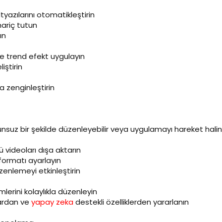
yazılarını otomatikleştirin
hariç tutun
ın
rce trend efekt uygulayın
iştirin
la zenginleştirin
orunsuz bir şekilde düzenleyebilir veya uygulamayı hareket ha
ü videoları dışa aktarın
 formatı ayarlayın
düzenlemeyi etkinleştirin
imlerini kolaylıkla düzenleyin
lardan ve
yapay zeka
destekli özelliklerden yararlanın