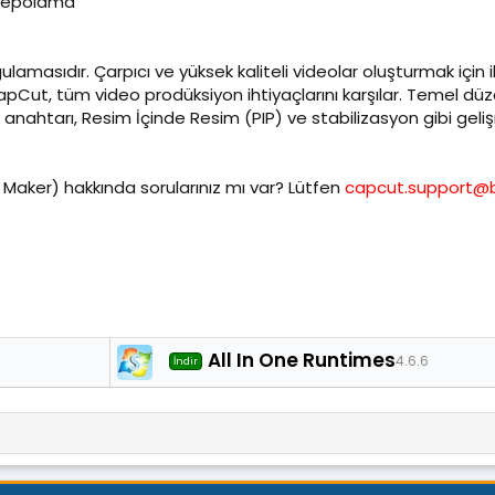
e depolama
masıdır. Çarpıcı ve yüksek kaliteli videolar oluşturmak için i
ut, tüm video prodüksiyon ihtiyaçlarını karşılar. Temel düz
ahtarı, Resim İçinde Resim (PIP) ve stabilizasyon gibi gelişmiş
aker) hakkında sorularınız mı var? Lütfen
capcut.support@
All In One Runtimes
4.6.6
İndir