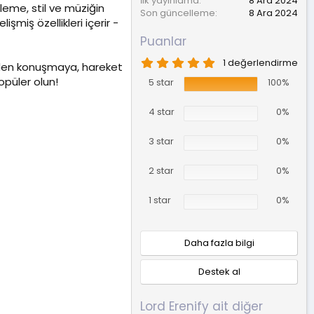
İlk yayınlama
8 Ara 2024
eme, stil ve müziğin
Son güncelleme
8 Ara 2024
miş özellikleri içerir -
Puanlar
5
1 değerlendirme
tinden konuşmaya, hareket
.
opüler olun!
0
5 star
100%
0
y
4 star
0%
ı
l
d
3 star
0%
ı
z
2 star
0%
1 star
0%
Daha fazla bilgi
Destek al
Lord Erenify ait diğer