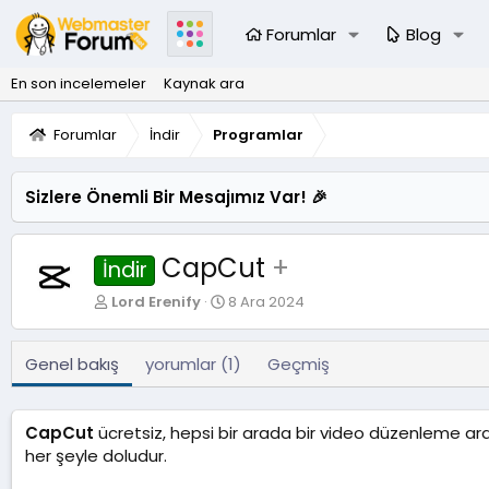
Forumlar
Blog
En son incelemeler
Kaynak ara
Forumlar
İndir
Programlar
Sizlere Önemli Bir Mesajımız Var! 🎉
CapCut
+
İndir
Y
O
Lord Erenify
8 Ara 2024
a
l
z
u
a
ş
Genel bakış
yorumlar (1)
Geçmiş
r
t
u
r
CapCut
ücretsiz, hepsi bir arada bir video düzenleme aracı
u
her şeyle doludur.
l
m