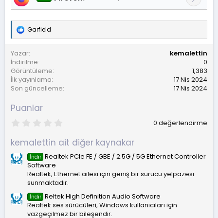
Garfield
T
e
p
Yazar
kemalettin
k
İndirilme
0
i
Görüntüleme
1,383
l
İlk yayınlama
17 Nis 2024
e
r
Son güncelleme
17 Nis 2024
:
Puanlar
0
0 değerlendirme
.
0
kemalettin ait diğer kaynakar
0
y
Realtek PCIe FE / GBE / 2.5G / 5G Ethernet Controller
İndir
ı
Software
l
d
Realtek, Ethernet ailesi için geniş bir sürücü yelpazesi
ı
sunmaktadır.
z
Reltek High Definition Audio Software
İndir
Realtek ses sürücüleri, Windows kullanıcıları için
vazgeçilmez bir bileşendir.