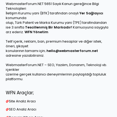
WebmasterForum.NET 5651 Sayılı Kanun gereğince Bilgi
Teknolojileri
İletişim Kurumu yani (BTK) tarafından onaylı
Yer Sağlayıcı
konumunda
olup, Türk Patent ve Marka Kurumu yani (TPE) tarafındandan
ise 3 sınıfta
Tescillenmiş Bir Markadır!
Kamuoyuna saygıyla
arz ederiz.
WFN Yönetim
Telif içerik, reklam, ban, premium hesaplar ve diğer istek,
öneri, şikayet
konularının tamamı için;
hello@webmasterforum.net
adresine yazabilirsiniz.
WebmasterForum.NET – SEO, Yazılım, Donanım, Teknoloji vb.
içerikler
üzerine gerçek kullanıcı deneyimlerinin paylaşıldığı topluluk
platformu.
WFN Araçlar;
Site Analiz Aracı
SEO Analiz Aracı