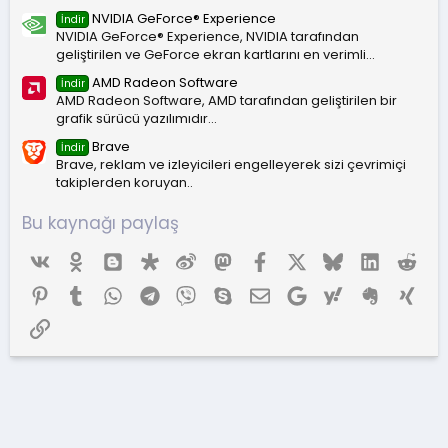
NVIDIA GeForce® Experience
İndir
NVIDIA GeForce® Experience, NVIDIA tarafından
geliştirilen ve GeForce ekran kartlarını en verimli...
AMD Radeon Software
İndir
AMD Radeon Software, AMD tarafından geliştirilen bir
grafik sürücü yazılımıdır...
Brave
İndir
Brave, reklam ve izleyicileri engelleyerek sizi çevrimiçi
takiplerden koruyan..
Bu kaynağı paylaş
Vk
Ok
Blogger
Diaspora
Weibo
Mastodon
Facebook
X (Twitter)
Bluesky
LinkedIn
Red
Pinterest
Tumblr
WhatsApp
Telegram
Viber
Skype
E-posta
Google
Yahoo
Evernote
Xing
Link