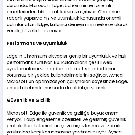
t
durumda. Microsoft Edge, bu evrimin en önemli
a
örneklerinden biri olarak karşımıza çıkıyor. Chromium
r
tabanlı yapısıyla hız ve uyumluluk konusunda önemli
i
adımlar atan Edge, kullanıcı deneyimini merkeze alarak
h
yenilikçi özellikler sunuyor.
i
Performans ve Uyumluluk
Edge’in Chromium altyapısı, geniş bir uyumluluk ve hızlı
performans sunuyor. Bu, kullanıcıların çeşitli web
uygulamalarını ve modern internet standartlarını
sorunsuz bir şekilde kullanabilmelerini sağlıyor. Ayrıca,
Microsoft’un optimizasyon çalışmaları sayesinde Edge,
enerji tüketimi konusunda da oldukça verimli.
Güvenlik ve Gizlilik
Microsoft, Edge ile güvenlik ve gizliliğe büyük önem
veriyor. Takip engelleme özellikleri ve gelişmiş güvenlik
protokolleri, kullanıcıların çevrimiçi izlenme ve zararlı
yazılımlara karşı korunmasına yardımcı oluyor. Ayrıca,