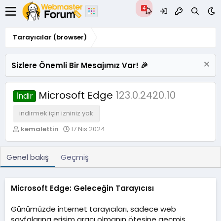
Tarayıcılar (browser)
Sizlere Önemli Bir Mesajımız Var! 🎉
Microsoft Edge
123.0.2420.10
İndir
indirmek için izniniz yok
Y
O
kemalettin
17 Nis 2024
a
l
z
u
a
ş
Genel bakış
Geçmiş
r
t
u
r
Microsoft Edge: Geleceğin Tarayıcısı
u
l
Günümüzde internet tarayıcıları, sadece web
m
a
sayfalarına erişim aracı olmanın ötesine geçmiş