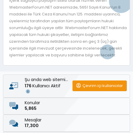
İçerik sağlayıcı paylaşım sitesi olarak hizmet veren
WebmasterForum.NET adresimizde, 5651 Sayılı Kanun’un 8.
maddesi ile Türk Ceza Kanunu’nun 125. maddesi uyarınca,
üyelerimiz tarafından yapılan tüm paylaşımların hukuki
sorumluluğu ilgili üyeye aittir. WebmasterForum.NET hakkında
yapılacak tüm hukuki şikayetler, iletişim bağlantımız
üzerinden tarafımıza iletildikten sonra en geç 3 (üç) gün
içerisinde ilgili mevzuat çerçevesinde incelenecek, gerekli
işlemler yapılacak ve başvuru sahibine bilgi verilecektir.
Şu anda web sitemizde
Kullanıcı Aktif
Çevrim içi kullanıcılar
176
Konular
5,865
Mesajlar
17,300