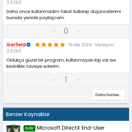
.
a
n
3.3.19.0
0
v
0
Daha önce kullanmadım fakat kullanıp düşüncelerimi
y
o
burada yenide paylaşcam.
ı
l
t
d
O
D
0
e
ı
z
y
o
l
w
5
Garfield
16 Nis 2024
Versiyon:
.
a
n
3.3.19.0
0
v
0
Oldukça güzel bir program, kullanmayan kişi var ise
y
o
kesinlikle tavsiye ederim.
ı
l
t
d
O
D
1
e
ı
z
y
o
l
w
Daha fazlası…
a
n
v
o
Benzer Kaynaklar
t
e
Microsoft DirectX End-User
İndir