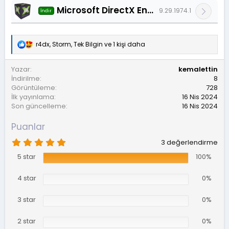
Microsoft DirectX End-User Runtime
9.29.1974.1
İndir
r4dx
,
Storm
,
Tek Bilgin
ve 1 kişi daha
T
e
p
Yazar
kemalettin
k
İndirilme
8
i
Görüntüleme
728
l
İlk yayınlama
16 Nis 2024
e
r
Son güncelleme
16 Nis 2024
:
Puanlar
5
3 değerlendirme
.
0
5 star
100%
0
y
4 star
0%
ı
l
d
3 star
0%
ı
z
2 star
0%