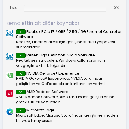
1 star
0%
kemalettin ait diğer kaynakar
Realtek PCIe FE / GBE / 2.5G / 5G Ethernet Controller
İndir
Software
Realtek, Ethernet ailesi için geniş bir sürücü yelpazesi
sunmaktadır.
Reltek High Definition Audio Software
İndir
Realtek ses sürücüleri, Windows kullanıcıları için
vazgeçilmez bir bileşendir.
NVIDIA GeForce® Experience
İndir
NVIDIA GeForce® Experience, NVIDIA tarafından
geliştirilen ve GeForce ekran kartlarını en verimli...
AMD Radeon Software
İndir
AMD Radeon Software, AMD tarafından geliştirilen bir
grafik sürücü yazılımıdır...
Microsoft Edge
İndir
Microsoft Edge, Microsoft tarafından geliştirilen modern
bir web tarayıcısıdır...