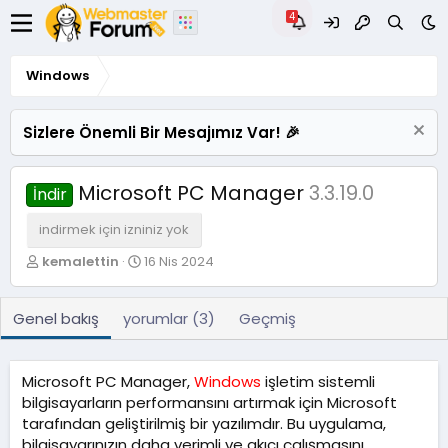
Windows
Sizlere Önemli Bir Mesajımız Var! 🎉
Microsoft PC Manager
3.3.19.0
İndir
indirmek için izniniz yok
Y
O
kemalettin
16 Nis 2024
a
l
z
u
a
ş
Genel bakış
yorumlar (3)
Geçmiş
r
t
u
r
Microsoft PC Manager,
Windows
işletim sistemli
u
bilgisayarların performansını artırmak için Microsoft
l
tarafından geliştirilmiş bir yazılımdır. Bu uygulama,
m
a
bilgisayarınızın daha verimli ve akıcı çalışmasını