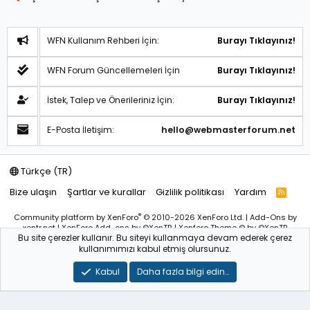
WFN Kullanım Rehberi İçin:
Burayı Tıklayınız!
WFN Forum Güncellemeleri İçin
Burayı Tıklayınız!
İstek, Talep ve Önerileriniz İçin:
Burayı Tıklayınız!
E-Posta İletişim:
hello@webmasterforum.net
Türkçe (TR)
Bize ulaşın
Şartlar ve kurallar
Gizlilik politikası
Yardım
R
S
S
®
Community platform by XenForo
© 2010-2026 XenForo Ltd.
|
Add-Ons
by
xentr.net |
XenForo Add-ons
by ©XenTR
|
Xenforo Theme
© by ©XenTR
Bu site çerezler kullanır. Bu siteyi kullanmaya devam ederek çerez
Sitemiz bünyesindeki içerikleri izinsiz kullananlar hakkında T.C.K
kullanımımızı kabul etmiş olursunuz.
kanun ve yönetmeliklerine göre yasal işlem başlatılacağını
bu
alandan yazılı olarak beyan ederiz!
Kabul
Daha fazla bilgi edin…
WebmasterForum.NET – Tüm Hakları Saklıdır © 2025-2026