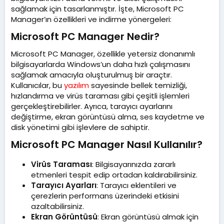
t
sağlamak için tasarlanmıştır. İşte, Microsoft PC
a
Manager’ın özellikleri ve indirme yönergeleri:
r
i
Microsoft PC Manager Nedir?​
h
i
Microsoft PC Manager, özellikle yetersiz donanımlı
bilgisayarlarda Windows’un daha hızlı çalışmasını
sağlamak amacıyla oluşturulmuş bir araçtır.
Kullanıcılar, bu
yazılım
sayesinde bellek temizliği,
hızlandırma ve virüs taraması gibi çeşitli işlemleri
gerçekleştirebilirler. Ayrıca, tarayıcı ayarlarını
değiştirme, ekran görüntüsü alma, ses kaydetme ve
disk yönetimi gibi işlevlere de sahiptir.
Microsoft PC Manager Nasıl Kullanılır?​
Virüs Taraması
: Bilgisayarınızda zararlı
etmenleri tespit edip ortadan kaldırabilirsiniz.
Tarayıcı Ayarları
: Tarayıcı eklentileri ve
çerezlerin performans üzerindeki etkisini
azaltabilirsiniz.
Ekran Görüntüsü
: Ekran görüntüsü almak için