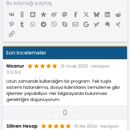
Bu kaynağı paylaş
Vk
Ok
Blogger
Diaspora
Weibo
Mastodon
Facebook
X (Twitter)
Bluesky
LinkedIn
Red
Pinterest
Tumblr
WhatsApp
Telegram
Viber
Skype
E-posta
Google
Yahoo
Evernote
Xing
Link
Son incelemeler
5
Nisanur
21 Ocak 2025
Versiyon:
.
3.3.19.0
0
0
Uzun zamandır kullandığım bir program. Tek tuşla
y
sistemi hızlandırma, dosya kalıntılarını temizleme gibi
ı
l
işlemler yapabiliyor. Her bilgisayarda bulunması
d
gerektiğini düşünüyorum.
ı
z
O
D
0
y
o
l
w
5
Silinen Hesap
16 Nis 2024
Versiyon: