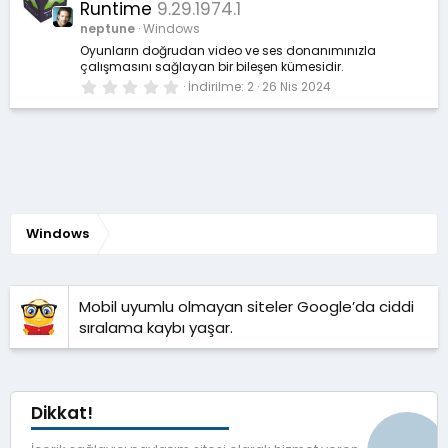
Runtime
9.29.1974.1
neptune
Windows
Oyunların doğrudan video ve ses donanımınızla
çalışmasını sağlayan bir bileşen kümesidir.
0
İndirilme
2
26 Nis 2024
.
0
0
y
ı
l
d
ı
z
Windows
Mobil uyumlu olmayan siteler Google’da ciddi
sıralama kaybı yaşar.
Dikkat!