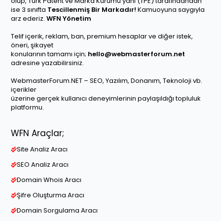
olup, Türk Patent ve Marka Kurumu yani (TPE) tarafındandan
ise 3 sınıfta
Tescillenmiş Bir Markadır!
Kamuoyuna saygıyla
arz ederiz.
WFN Yönetim
Telif içerik, reklam, ban, premium hesaplar ve diğer istek,
öneri, şikayet
konularının tamamı için;
hello@webmasterforum.net
adresine yazabilirsiniz.
WebmasterForum.NET – SEO, Yazılım, Donanım, Teknoloji vb.
içerikler
üzerine gerçek kullanıcı deneyimlerinin paylaşıldığı topluluk
platformu.
WFN Araçlar;
Site Analiz Aracı
SEO Analiz Aracı
Domain Whois Aracı
Şifre Oluşturma Aracı
Domain Sorgulama Aracı