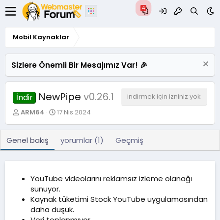
Mobil Kaynaklar
Sizlere Önemli Bir Mesajımız Var! 🎉
NewPipe
v0.26.1
İndir
indirmek için izniniz yok
Y
O
ARM64
17 Nis 2024
a
l
z
u
a
ş
Genel bakış
yorumlar (1)
Geçmiş
r
t
u
r
u
YouTube videolarını reklamsız izleme olanağı
l
sunuyor.
m
Kaynak tüketimi Stock YouTube uygulamasından
a
daha düşük.
t
a
Veri toplanmıyor.