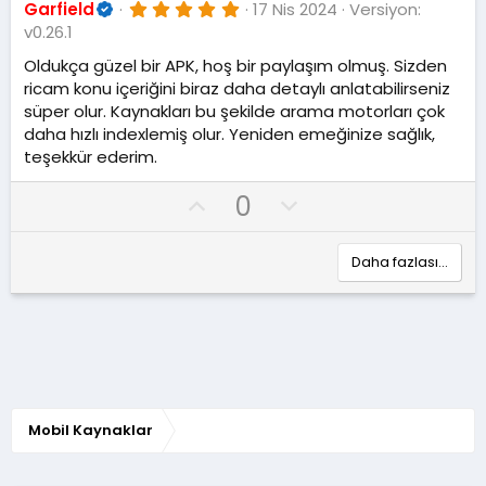
5
Garfield
17 Nis 2024
Versiyon:
.
v0.26.1
0
0
Oldukça güzel bir APK, hoş bir paylaşım olmuş. Sizden
y
ricam konu içeriğini biraz daha detaylı anlatabilirseniz
ı
l
süper olur. Kaynakları bu şekilde arama motorları çok
d
daha hızlı indexlemiş olur. Yeniden emeğinize sağlık,
ı
z
teşekkür ederim.
O
D
0
y
o
l
w
Daha fazlası…
a
n
v
o
t
e
Mobil Kaynaklar