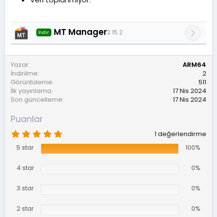
r
i
h
MT Manager
2.15.2
i
İndir
Yazar
ARM64
İndirilme
2
Görüntüleme
511
İlk yayınlama
17 Nis 2024
Son güncelleme
17 Nis 2024
Puanlar
5
1 değerlendirme
.
0
5 star
100%
0
y
4 star
0%
ı
l
d
3 star
0%
ı
z
2 star
0%