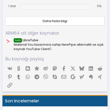
1 star
0%
Daha fazla bilgi
ARM64 ait diğer kaynakar
LibreTube
İndir
Material You tasarımına sahip NewPipe alternatifi ve açık
kaynak YouTube Client'i
Bu kaynağı paylaş
Vk
Ok
Blogger
Diaspora
Weibo
Mastodon
Facebook
X (Twitter)
Bluesky
LinkedIn
Red
Pinterest
Tumblr
WhatsApp
Telegram
Viber
Skype
E-posta
Google
Yahoo
Evernote
Xing
Link
Son incelemeler