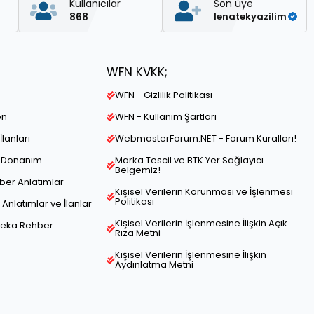
Kullanıcılar
Son üye
868
lenatekyazilim
WFN KVKK;
WFN - Gizlilik Politikası
on
WFN - Kullanım Şartları
İlanları
WebmasterForum.NET - Forum Kuralları!
ve Donanım
Marka Tescil ve BTK Yer Sağlayıcı
Belgemiz!
hber Anlatımlar
Kişisel Verilerin Korunması ve İşlenmesi
Politikası
Anlatımlar ve İlanlar
Kişisel Verilerin İşlenmesine İlişkin Açık
Zeka Rehber
Rıza Metni
Kişisel Verilerin İşlenmesine İlişkin
Aydınlatma Metni