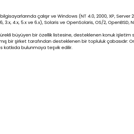
bilgisayarlarında çalışır ve Windows (NT 4.0, 2000, XP, Server 20
, 3.x, 4.x, 5.x ve 6.x), Solaris ve OpenSolaris, OS/2, OpenBSD,
 sürekli büyüyen bir özellik listesine, desteklenen konuk işleti
damış bir şirket tarafından desteklenen bir topluluk çabasıdır:
es katkıda bulunmaya teşvik edilir.