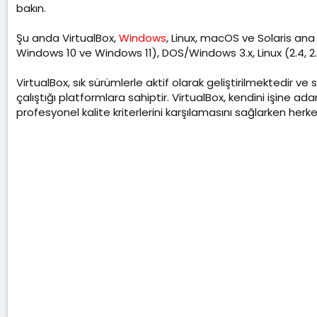
a
bakın.
t
a
Şu anda VirtualBox,
Windows
, Linux, macOS ve Solaris ana 
r
Windows 10 ve Windows 11), DOS/Windows 3.x, Linux (2.4, 2.6
i
h
VirtualBox, sık sürümlerle aktif olarak geliştirilmektedir ve
i
çalıştığı platformlara sahiptir. VirtualBox, kendini işine a
profesyonel kalite kriterlerini karşılamasını sağlarken herk