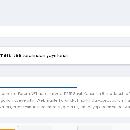
rners-Lee
tarafından yayınlandı.
 WebmasterForum.NET adresimizde, 5651 Sayılı Kanun’un 8. maddesi ile
ğu ilgili üyeye aittir. WebmasterForum.NET hakkında yapılacak tüm huku
mevzuat çerçevesinde incelenecek, gerekli işlemler yapılacak ve başvuru