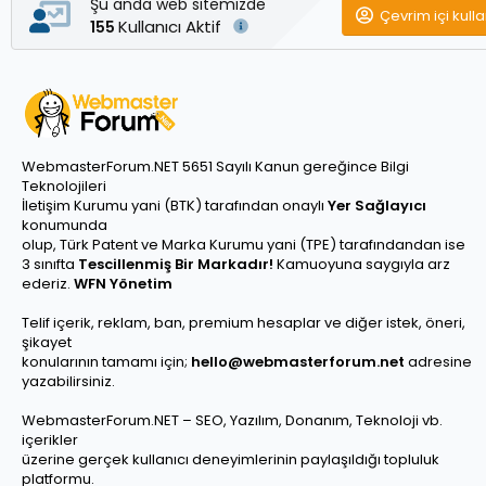
Şu anda web sitemizde
Çevrim içi kulla
Kullanıcı Aktif
155
WebmasterForum.NET 5651 Sayılı Kanun gereğince Bilgi
Teknolojileri
İletişim Kurumu yani (BTK) tarafından onaylı
Yer Sağlayıcı
konumunda
olup, Türk Patent ve Marka Kurumu yani (TPE) tarafındandan ise
3 sınıfta
Tescillenmiş Bir Markadır!
Kamuoyuna saygıyla arz
ederiz.
WFN Yönetim
Telif içerik, reklam, ban, premium hesaplar ve diğer istek, öneri,
şikayet
konularının tamamı için;
hello@webmasterforum.net
adresine
yazabilirsiniz.
WebmasterForum.NET – SEO, Yazılım, Donanım, Teknoloji vb.
içerikler
üzerine gerçek kullanıcı deneyimlerinin paylaşıldığı topluluk
platformu.