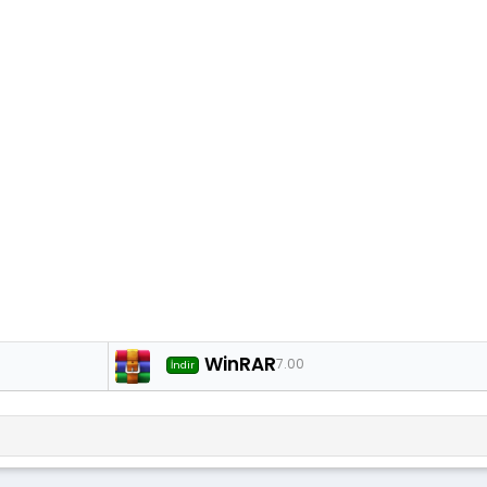
WinRAR
7.00
İndir