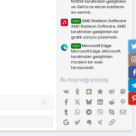
NVIDIA tarafından geliştirilen
ve GeForce ekran kartlarını
en verimli...
AMD Radeon Software
İndir
AMD Radeon Software, AMD
tarafından geliştirilen bir
grafik sürücü yazılımıdır...
Microsoft Edge
İndir
Microsoft Edge, Microsoft
tarafından geliştirilen
modern bir web
tarayıcısıdır...
Bu kaynağı paylaş
Vk
Ok
Blogger
Diaspora
Weibo
Mas
Facebook
X (Twitter)
Bluesky
LinkedIn
Reddit
Pint
Tumblr
WhatsApp
Telegram
Viber
Skype
E-p
Google
Yahoo
Evernote
Xing
Link