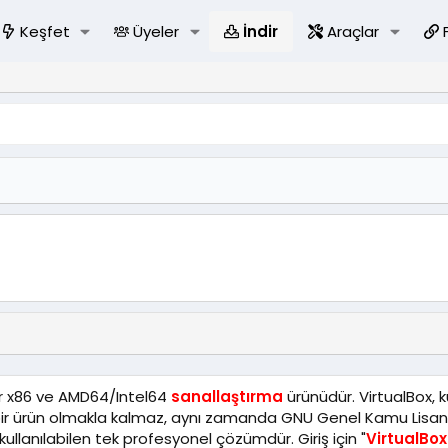
Keşfet
Üyeler
İndir
Araçlar
ir x86 ve AMD64/Intel64
sanallaştırma
ürünüdür. VirtualBox, k
 bir ürün olmakla kalmaz, aynı zamanda GNU Genel Kamu Lisan
kullanılabilen tek profesyonel çözümdür. Giriş için "
VirtualBo