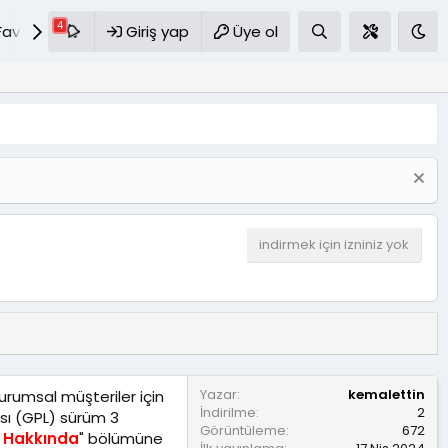
Favoriler
S.S.S
Giriş yap
Üye ol
indirmek için izniniz yok
Yazar
kemalettin
urumsal müşteriler için
İndirilme
2
sı (GPL) sürüm 3
Görüntüleme
672
x Hakkında
" bölümüne