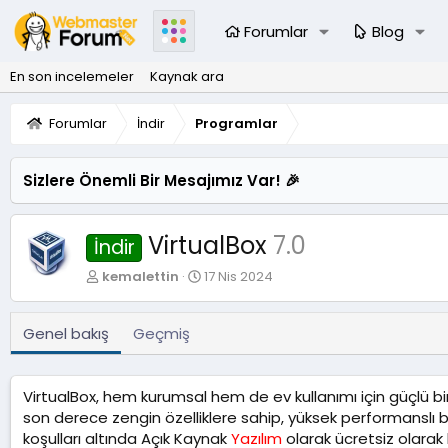
Forumlar
Blog
En son incelemeler
Kaynak ara
Forumlar
İndir
Programlar
Sizlere Önemli Bir Mesajımız Var! 🎉
VirtualBox
7.0
İndir
Y
O
kemalettin
17 Nis 2024
a
l
z
u
a
ş
Genel bakış
Geçmiş
r
t
u
r
VirtualBox, hem kurumsal hem de ev kullanımı için güçlü b
u
son derece zengin özelliklere sahip, yüksek performanslı
l
koşulları altında Açık Kaynak
m
Yazılım
olarak ücretsiz olarak 