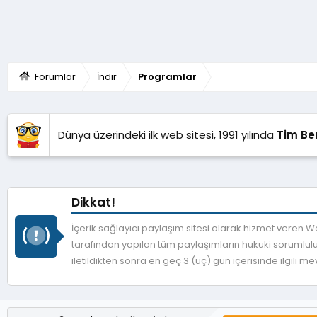
k
i
l
e
r
:
Forumlar
İndir
Programlar
Dünya üzerindeki ilk web sitesi, 1991 yılında
Tim Be
Dikkat!
İçerik sağlayıcı paylaşım sitesi olarak hizmet veren
tarafından yapılan tüm paylaşımların hukuki sorumlulu
iletildikten sonra en geç 3 (üç) gün içerisinde ilgili 