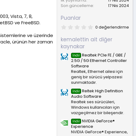
İlk yayınlama
17 Nis 2024
Son güncelleme
17 Nis 2024
03, Vista, 7, 8,
Puanlar
 NetBSD ve FreeBSD.
0
0 değerlendirme
.
m sistemlerine ve üzerinde
0
kemalettin ait diğer
0
 Oracle, ürünün her zaman
y
kaynakar
ı
l
Realtek PCIe FE / GBE /
İndir
d
2.5G / 5G Ethernet Controller
ı
Software
z
Realtek, Ethernet ailesi için
geniş bir sürücü yelpazesi
sunmaktadır.
Reltek High Definition
İndir
Audio Software
Realtek ses sürücüleri,
Windows kullanıcıları için
vazgeçilmez bir bileşendir.
NVIDIA GeForce®
İndir
Experience
NVIDIA GeForce® Experience,