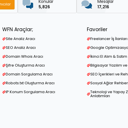
Konular
Mesajlar
nıcılar
5,826
17,216
WFN Araçlar;
Favoriler
Site Analiz Aracı
Freelancer İş İlanları
SEO Analiz Aracı
Google Optimizasy
Domain Whois Aracı
İkinci El Alım & Satım 
Şifre Oluşturma Aracı
Bilgisayar Yazılım 
Domain Sorgulama Aracı
SEO İçerikleri ve Re
Robots.txt Oluşturma Aracı
Sosyal Ağlar Rehber 
IP Konum Sorgulama Aracı
Teknoloji ve Yapay 
Anlatımları