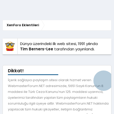
y
ı
l
d
ı
z
XenForo Eklentileri
Dünya üzerindeki ilk web sitesi, 1991 yılında
Tim Berners-Lee
tarafından yayınlandı.
Dikkat!
İçerik sağlayıcı paylaşım sitesi olarak hizmet veren
WebmasterForum.NET adresimizde, 5651 Sayılı Kanun’un 8.
maddesi ile Türk Ceza Kanunu’nun 125. maddesi uyarınca,
üyelerimiz tarafından yapılan tüm paylaşımların hukuki
sorumluluğu ilgili üyeye aittir. WebmasterForum.NET hakkında
yapılacak tüm hukuki şikayetler, iletişim bağlantımız