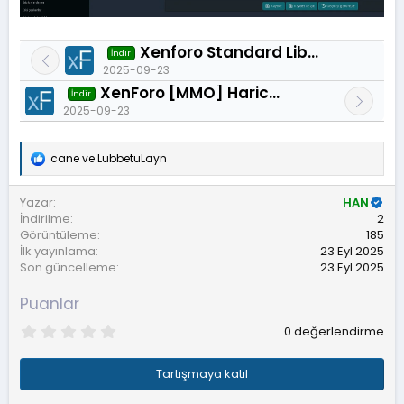
Xenforo Standard Library by Xon 1.15.2
İndir
2025-09-23
XenForo [MMO] Harici Hesaplar 2.2.0
İndir
2025-09-23
cane
ve
LubbetuLayn
T
e
p
Yazar
HAN
k
İndirilme
2
i
Görüntüleme
185
l
İlk yayınlama
23 Eyl 2025
e
r
Son güncelleme
23 Eyl 2025
:
Puanlar
0
0 değerlendirme
.
0
0
Tartışmaya katıl
y
ı