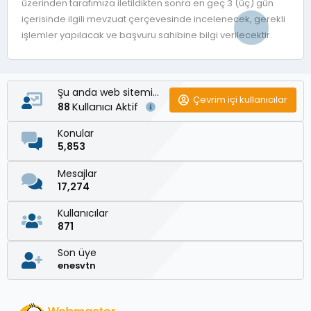
üzerinden tarafımıza iletildikten sonra en geç 3 (üç) gün
içerisinde ilgili mevzuat çerçevesinde incelenecek, gerekli
işlemler yapılacak ve başvuru sahibine bilgi verilecektir.
Şu anda web sitemizde
Çevrim içi kullanıcılar
Kullanıcı Aktif
88
Konular
5,853
Mesajlar
17,274
Kullanıcılar
871
Son üye
enesvtn