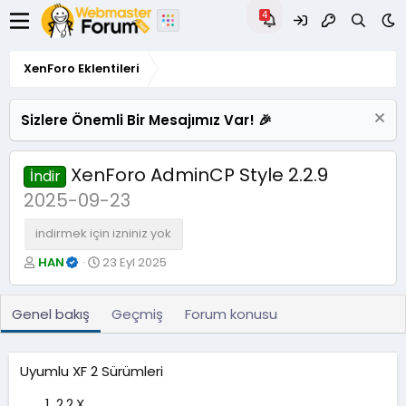
XenForo Eklentileri
Sizlere Önemli Bir Mesajımız Var! 🎉
XenForo AdminCP Style 2.2.9
İndir
2025-09-23
indirmek için izniniz yok
Y
O
HAN
23 Eyl 2025
a
l
z
u
a
ş
Genel bakış
Geçmiş
Forum konusu
r
t
u
r
Uyumlu XF 2 Sürümleri
u
l
2.2.X