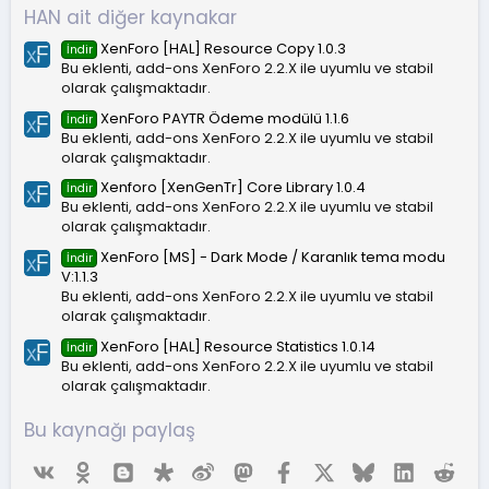
l
HAN ait diğer kaynakar
d
ı
XenForo [HAL] Resource Copy 1.0.3
İndir
z
Bu eklenti, add-ons XenForo 2.2.X ile uyumlu ve stabil
olarak çalışmaktadır.
XenForo PAYTR Ödeme modülü 1.1.6
İndir
Bu eklenti, add-ons XenForo 2.2.X ile uyumlu ve stabil
olarak çalışmaktadır.
Xenforo [XenGenTr] Core Library 1.0.4
İndir
Bu eklenti, add-ons XenForo 2.2.X ile uyumlu ve stabil
olarak çalışmaktadır.
XenForo [MS] - Dark Mode / Karanlık tema modu
İndir
V:1.1.3
Bu eklenti, add-ons XenForo 2.2.X ile uyumlu ve stabil
olarak çalışmaktadır.
XenForo [HAL] Resource Statistics 1.0.14
İndir
Bu eklenti, add-ons XenForo 2.2.X ile uyumlu ve stabil
olarak çalışmaktadır.
Bu kaynağı paylaş
Vk
Ok
Blogger
Diaspora
Weibo
Mastodon
Facebook
X (Twitter)
Bluesky
LinkedIn
Red