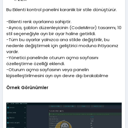
m
a
Bu Eklenti kontrol panelini karanlık bir stile dönüştürür.
t
a
-Eklenti renk ayarlarına sahiptir.
r
i
-Ayrıca, şablon düzenleyicinin (CodeMirror) tasarımı, 10
h
stil seçeneğiyle ayrı bir ayar haline getirildi.
i
-Tüm bu ayarlar yalnızca ana stilde değiştirilir, bu
nedenle değiştirmek için geliştirici moduna ihtiyacınız
vardır.
-Yönetici panelinde oturum açma sayfasını
özelleştirme özelliği eklendi.
-Oturum açma sayfasının veya panelin
kişiselleştirilmesini ayrı ayrı devre dışı bırakabilme
Örnek Görünümler