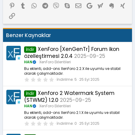
Pinterest
Tumblr
WhatsApp
Telegram
Viber
Skype
E-posta
Google
Yahoo
Evernote
Xing
Link
Benzer Kaynaklar
XenForo [XenGenTr] Forum ikon
İndir
özelleştirmesi 2.0.4
2025-09-25
HAN
XenForo Eklentileri
Bu eklenti, add-ons XenForo 2.2.X ile uyumlu ve stabil
olarak çalışmaktadır.
0
İndirilme
5
25 Eyl 2025
.
0
0
Xenforo 2 Watermark System
İndir
y
(STWM2) 1.2.0
2025-09-25
ı
l
HAN
XenForo Eklentileri
d
ı
Bu eklenti, add-ons XenForo 2.1.X ile uyumlu ve stabil
z
olarak çalışmaktadır.
0
İndirilme
0
25 Eyl 2025
.
0