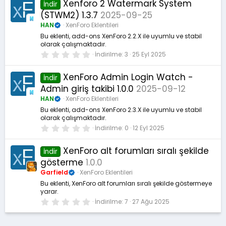
0
Xenforo 2 Watermark System
İndir
y
(STWM2) 1.3.7
2025-09-25
ı
l
HAN
XenForo Eklentileri
d
ı
Bu eklenti, add-ons XenForo 2.2.X ile uyumlu ve stabil
z
olarak çalışmaktadır.
0
İndirilme
3
25 Eyl 2025
.
0
0
XenForo Admin Login Watch -
İndir
y
Admin giriş takibi 1.0.0
2025-09-12
ı
l
HAN
XenForo Eklentileri
d
ı
Bu eklenti, add-ons XenForo 2.3.X ile uyumlu ve stabil
z
olarak çalışmaktadır.
0
İndirilme
0
12 Eyl 2025
.
0
0
XenForo alt forumları sıralı şekilde
İndir
y
gösterme
1.0.0
ı
l
Garfield
XenForo Eklentileri
d
ı
Bu eklenti, XenForo alt forumları sıralı şekilde göstermeye
z
yarar.
0
İndirilme
7
27 Ağu 2025
.
0
0