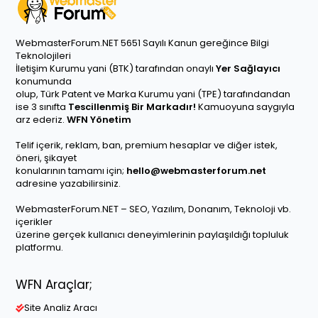
WebmasterForum.NET 5651 Sayılı Kanun gereğince Bilgi
Teknolojileri
İletişim Kurumu yani (BTK) tarafından onaylı
Yer Sağlayıcı
konumunda
olup, Türk Patent ve Marka Kurumu yani (TPE) tarafındandan
ise 3 sınıfta
Tescillenmiş Bir Markadır!
Kamuoyuna saygıyla
arz ederiz.
WFN Yönetim
Telif içerik, reklam, ban, premium hesaplar ve diğer istek,
öneri, şikayet
konularının tamamı için;
hello@webmasterforum.net
adresine yazabilirsiniz.
WebmasterForum.NET – SEO, Yazılım, Donanım, Teknoloji vb.
içerikler
üzerine gerçek kullanıcı deneyimlerinin paylaşıldığı topluluk
platformu.
WFN Araçlar;
Site Analiz Aracı