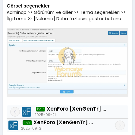
Görsel seçenekler
Admincp >> Görünüm ve diller >> Tema seçenekleri >>
İlgi tema >> [Nulumia] Daha fazlasını göster butonu
XenForo [XenGenTr] Kayit panel uyarilari 2.0.3
İndir
2025-09-21
XenForo [XenGenTr] XenForo ACP Güncelleme Uyarılarını Gizle 1.0.2
İndir
2025-09-21