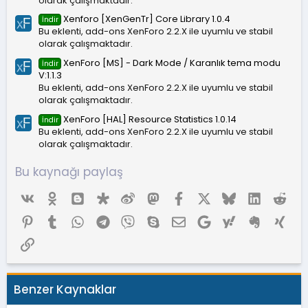
olarak çalışmaktadır.
Xenforo [XenGenTr] Core Library 1.0.4
İndir
Bu eklenti, add-ons XenForo 2.2.X ile uyumlu ve stabil
olarak çalışmaktadır.
XenForo [MS] - Dark Mode / Karanlık tema modu
İndir
V:1.1.3
Bu eklenti, add-ons XenForo 2.2.X ile uyumlu ve stabil
olarak çalışmaktadır.
XenForo [HAL] Resource Statistics 1.0.14
İndir
Bu eklenti, add-ons XenForo 2.2.X ile uyumlu ve stabil
olarak çalışmaktadır.
Bu kaynağı paylaş
Vk
Ok
Blogger
Diaspora
Weibo
Mastodon
Facebook
X (Twitter)
Bluesky
LinkedIn
Red
Pinterest
Tumblr
WhatsApp
Telegram
Viber
Skype
E-posta
Google
Yahoo
Evernote
Xing
Link
Benzer Kaynaklar