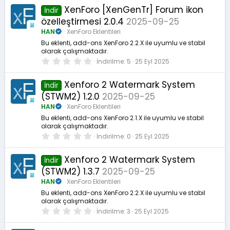
XenForo [XenGenTr] Forum ikon
İndir
özelleştirmesi 2.0.4
2025-09-25
HAN
XenForo Eklentileri
Bu eklenti, add-ons XenForo 2.2.X ile uyumlu ve stabil
olarak çalışmaktadır.
0
İndirilme
5
25 Eyl 2025
.
0
0
Xenforo 2 Watermark System
İndir
y
(STWM2) 1.2.0
2025-09-25
ı
l
HAN
XenForo Eklentileri
d
ı
Bu eklenti, add-ons XenForo 2.1.X ile uyumlu ve stabil
z
olarak çalışmaktadır.
0
İndirilme
0
25 Eyl 2025
.
0
0
Xenforo 2 Watermark System
İndir
y
(STWM2) 1.3.7
2025-09-25
ı
l
HAN
XenForo Eklentileri
d
ı
Bu eklenti, add-ons XenForo 2.2.X ile uyumlu ve stabil
z
olarak çalışmaktadır.
0
İndirilme
3
25 Eyl 2025
.
0