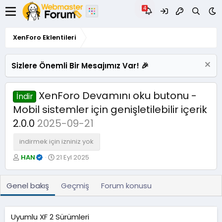
XenForo Eklentileri
Sizlere Önemli Bir Mesajımız Var! 🎉
XenForo Devamını oku butonu -
İndir
Mobil sistemler için genişletilebilir içerik
2.0.0
2025-09-21
indirmek için izniniz yok
Y
O
HAN
21 Eyl 2025
a
l
z
u
a
ş
Genel bakış
Geçmiş
Forum konusu
r
t
u
r
Uyumlu XF 2 Sürümleri
u