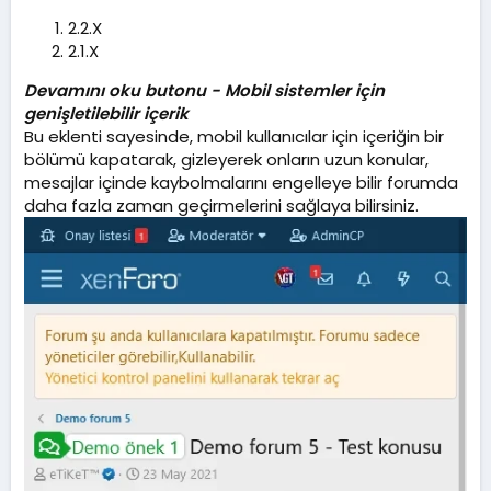
l
2.2.X
m
2.1.X
a
t
Devamını oku butonu - Mobil sistemler için
a
genişletilebilir içerik
r
i
Bu eklenti sayesinde, mobil kullanıcılar için içeriğin bir
h
bölümü kapatarak, gizleyerek onların uzun konular,
i
mesajlar içinde kaybolmalarını engelleye bilir forumda
daha fazla zaman geçirmelerini sağlaya bilirsiniz.