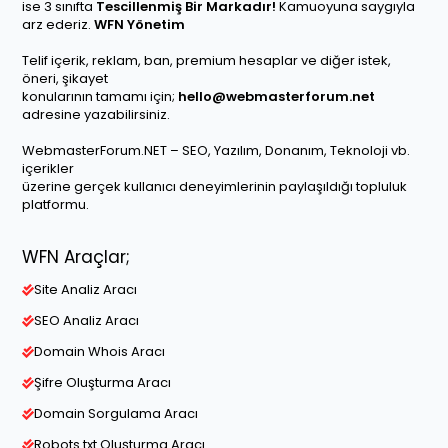
ise 3 sınıfta
Tescillenmiş Bir Markadır!
Kamuoyuna saygıyla
arz ederiz.
WFN Yönetim
Telif içerik, reklam, ban, premium hesaplar ve diğer istek,
öneri, şikayet
konularının tamamı için;
hello@webmasterforum.net
adresine yazabilirsiniz.
WebmasterForum.NET – SEO, Yazılım, Donanım, Teknoloji vb.
içerikler
üzerine gerçek kullanıcı deneyimlerinin paylaşıldığı topluluk
platformu.
WFN Araçlar;
Site Analiz Aracı
SEO Analiz Aracı
Domain Whois Aracı
Şifre Oluşturma Aracı
Domain Sorgulama Aracı
Robots.txt Oluşturma Aracı