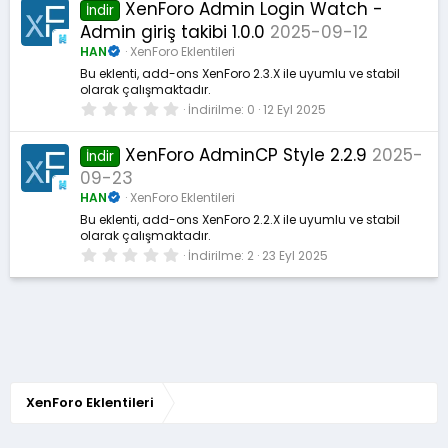
0
XenForo Admin Login Watch -
İndir
y
Admin giriş takibi 1.0.0
2025-09-12
ı
l
HAN
XenForo Eklentileri
d
ı
Bu eklenti, add-ons XenForo 2.3.X ile uyumlu ve stabil
z
olarak çalışmaktadır.
0
İndirilme
0
12 Eyl 2025
.
0
0
XenForo AdminCP Style 2.2.9
2025-
İndir
y
09-23
ı
l
HAN
XenForo Eklentileri
d
ı
Bu eklenti, add-ons XenForo 2.2.X ile uyumlu ve stabil
z
olarak çalışmaktadır.
0
İndirilme
2
23 Eyl 2025
.
0
0
y
ı
l
d
ı
z
XenForo Eklentileri