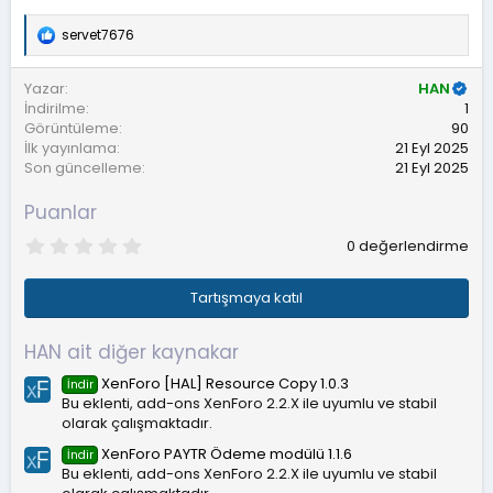
servet7676
T
e
p
Yazar
HAN
k
İndirilme
1
i
Görüntüleme
90
l
İlk yayınlama
21 Eyl 2025
e
r
Son güncelleme
21 Eyl 2025
:
Puanlar
0
0 değerlendirme
.
0
0
Tartışmaya katıl
y
ı
l
HAN ait diğer kaynakar
d
ı
XenForo [HAL] Resource Copy 1.0.3
İndir
z
Bu eklenti, add-ons XenForo 2.2.X ile uyumlu ve stabil
olarak çalışmaktadır.
XenForo PAYTR Ödeme modülü 1.1.6
İndir
Bu eklenti, add-ons XenForo 2.2.X ile uyumlu ve stabil