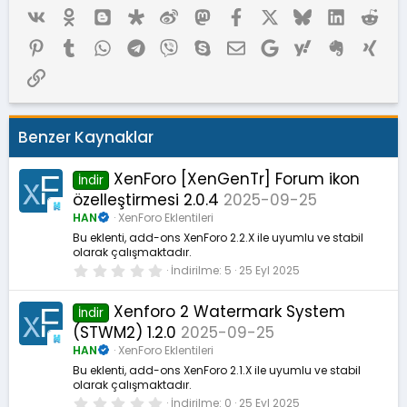
Vk
Ok
Blogger
Diaspora
Weibo
Mastodon
Facebook
X (Twitter)
Bluesky
LinkedIn
Red
Pinterest
Tumblr
WhatsApp
Telegram
Viber
Skype
E-posta
Google
Yahoo
Evernote
Xing
Link
Benzer Kaynaklar
XenForo [XenGenTr] Forum ikon
İndir
özelleştirmesi 2.0.4
2025-09-25
HAN
XenForo Eklentileri
Bu eklenti, add-ons XenForo 2.2.X ile uyumlu ve stabil
olarak çalışmaktadır.
0
İndirilme
5
25 Eyl 2025
.
0
0
Xenforo 2 Watermark System
İndir
y
(STWM2) 1.2.0
2025-09-25
ı
l
HAN
XenForo Eklentileri
d
ı
Bu eklenti, add-ons XenForo 2.1.X ile uyumlu ve stabil
z
olarak çalışmaktadır.
0
İndirilme
0
25 Eyl 2025