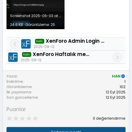
Screenshot 2025-06-03 at 23.48.00.webp
24.6 KB · Görüntüleme: 25
XenForo Admin Login Watch - Admin giriş takibi 1.0.0
İndir
2025-09-12
XenForo Haftalık mesajlar - Posts of the Week 1.0.4
İndir
2025-09-12
Yazar
HAN
İndirilme
1
Görüntüleme
102
İlk yayınlama
12 Eyl 2025
Son güncelleme
12 Eyl 2025
Puanlar
0
0 değerlendirme
.
0
0