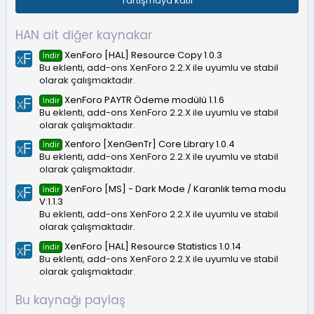
Tartışmaya katıl
y
ı
l
HAN ait diğer kaynakar
d
ı
XenForo [HAL] Resource Copy 1.0.3
İndir
z
Bu eklenti, add-ons XenForo 2.2.X ile uyumlu ve stabil
olarak çalışmaktadır.
XenForo PAYTR Ödeme modülü 1.1.6
İndir
Bu eklenti, add-ons XenForo 2.2.X ile uyumlu ve stabil
olarak çalışmaktadır.
Xenforo [XenGenTr] Core Library 1.0.4
İndir
Bu eklenti, add-ons XenForo 2.2.X ile uyumlu ve stabil
olarak çalışmaktadır.
XenForo [MS] - Dark Mode / Karanlık tema modu
İndir
V:1.1.3
Bu eklenti, add-ons XenForo 2.2.X ile uyumlu ve stabil
olarak çalışmaktadır.
XenForo [HAL] Resource Statistics 1.0.14
İndir
Bu eklenti, add-ons XenForo 2.2.X ile uyumlu ve stabil
olarak çalışmaktadır.
Bu kaynağı paylaş