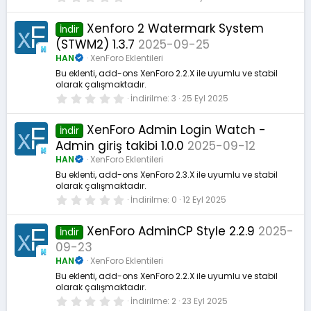
.
0
0
Xenforo 2 Watermark System
İndir
y
(STWM2) 1.3.7
2025-09-25
ı
l
HAN
XenForo Eklentileri
d
ı
Bu eklenti, add-ons XenForo 2.2.X ile uyumlu ve stabil
z
olarak çalışmaktadır.
0
İndirilme
3
25 Eyl 2025
.
0
0
XenForo Admin Login Watch -
İndir
y
Admin giriş takibi 1.0.0
2025-09-12
ı
l
HAN
XenForo Eklentileri
d
ı
Bu eklenti, add-ons XenForo 2.3.X ile uyumlu ve stabil
z
olarak çalışmaktadır.
0
İndirilme
0
12 Eyl 2025
.
0
0
XenForo AdminCP Style 2.2.9
2025-
İndir
y
09-23
ı
l
HAN
XenForo Eklentileri
d
ı
Bu eklenti, add-ons XenForo 2.2.X ile uyumlu ve stabil
z
olarak çalışmaktadır.
0
İndirilme
2
23 Eyl 2025
.