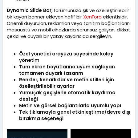
m
a
Dynamic Slide Bar
, forumunuza şık ve özelleştirilebilir
t
bir kayan banner ekleyen hafif bir
XenForo
eklentisidir.
a
Önemli duyuruları, reklamları veya tanıtım bağlantılarını
r
i
masaüstü ve mobil cihazlarda sorunsuz çalışan, dikkat
h
çekici ve duyarlı bir yatay kaydırıcıda sergileyin.
i
Özel yönetici arayüzü sayesinde kolay
yönetim
Tüm ekran boyutlarına uyum sağlayan
tamamen duyarlı tasarım
Renkler, kenarlıklar ve metin stilleri için
özelleştirilebilir ayarlar
Yumuşak geçişlerle otomatik kaydırma
desteği
Metin ve görsel bağlantılarla uyumlu yapı
Tek tıklamayla genel etkinleştirme/devre dışı
bırakma seçeneği