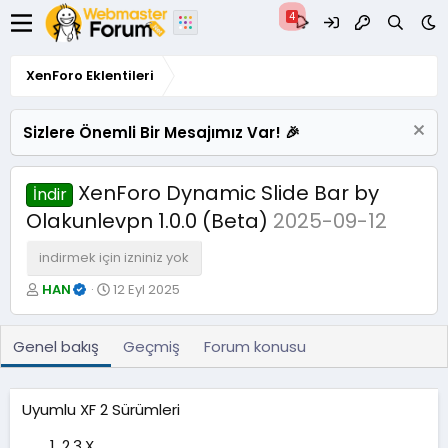
XenForo Eklentileri
Sizlere Önemli Bir Mesajımız Var! 🎉
XenForo Dynamic Slide Bar by
İndir
Olakunlevpn 1.0.0 (Beta)
2025-09-12
indirmek için izniniz yok
Y
O
HAN
12 Eyl 2025
a
l
z
u
a
ş
Genel bakış
Geçmiş
Forum konusu
r
t
u
r
Uyumlu XF 2 Sürümleri
u
l
2.3.X