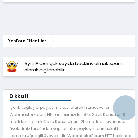
0
0
y
ı
l
d
ı
z
XenForo Eklentileri
Aynı IP’den çok sayıda backlink almak spam
olarak algılanabilir.
Dikkat!
İçerik sağlayıcı paylaşım sitesi olarak hizmet veren
WebmasterForum.NET adresimizde, 5651 Sayılı Kanun’un 8.
maddesi ile Türk Ceza Kanunu’nun 125. maddesi uyarınca,
üyelerimiz tarafından yapılan tüm paylaşımların hukuki
sorumluluğu ilgili üyeye aittir. WebmasterForum.NET hakkında