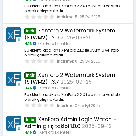
Bu eklenti, add-ons XenForo 2.2.X ile uyumlu ve stabil
olarak çalışmaktadır.
0
İndirilme
5
25 Eyl 2025
.
0
0
Xenforo 2 Watermark System
İndir
y
(STWM2) 1.2.0
2025-09-25
ı
l
HAN
XenForo Eklentileri
d
ı
Bu eklenti, add-ons XenForo 2.1.X ile uyumlu ve stabil
z
olarak çalışmaktadır.
0
İndirilme
0
25 Eyl 2025
.
0
0
Xenforo 2 Watermark System
İndir
y
(STWM2) 1.3.7
2025-09-25
ı
l
HAN
XenForo Eklentileri
d
ı
Bu eklenti, add-ons XenForo 2.2.X ile uyumlu ve stabil
z
olarak çalışmaktadır.
0
İndirilme
3
25 Eyl 2025
.
0
0
XenForo Admin Login Watch -
İndir
y
Admin giriş takibi 1.0.0
2025-09-12
ı
l
HAN
XenForo Eklentileri
d