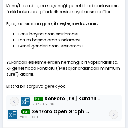
Konu/forumbaşına seçeneği, genel flood sınırlayıcının
farklı bölümlere gönderilmesinin ayrılmasını sağlar.
Eşleşme sırasına göre,
ilk eşleşme kazanır:
Konu başına oran sınırlaması.
Forum başına oran sınırlaması.
Genel gönderi oranı sınırlaması.
Yukarıdaki eşleşmelerden herhangi biri yapılandırılırsa,
XF genel flood kontrolü ("Mesajlar arasındaki minimum
süre") atlanır.
Ekstra bir sorguya gerek yok.
XenForo [TB] Karanlık Aydınlık Butonu 2.3.1
İndir
2025-09-06
XenForo Open Graph Image - Sosyal medya için Open Graph 1.0.0
İndir
2025-09-06