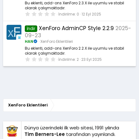
ı
Bu eklenti, add-ons XenForo 2.3.X ile uyumlu ve stabil
z
olarak çalışmaktadır.
0
İndirilme
0
12 Eyl 2025
.
0
0
XenForo AdminCP Style 2.2.9
2025-
İndir
y
09-23
ı
l
HAN
XenForo Eklentileri
d
ı
Bu eklenti, add-ons XenForo 2.2.X ile uyumlu ve stabil
z
olarak çalışmaktadır.
0
İndirilme
2
23 Eyl 2025
.
0
0
y
ı
l
d
ı
z
XenForo Eklentileri
Dünya üzerindeki ilk web sitesi, 1991 yılında
Tim Berners-Lee
tarafından yayınlandı.