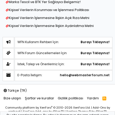
Marka Tescil ve BTK Yer Sağlayıcı Belgemiz!
Kişisel Verilerin Korunması ve İşlenmesi Politikası
Kişisel Verilerin İşlenmesine İlişkin Açık Rıza Metni
Kişisel Verilerin İşlenmesine İlişkin Aydınlatma Metni
WFN Kullanım Rehberi İçin:
Burayı Tıklayınız!
WFN Forum Güncellemeleri İçin
Burayı Tıklayınız!
İstek, Talep ve Önerileriniz İçin:
Burayı Tıklayınız!
E-Posta İletişim:
hello@webmasterforum.net
Türkçe (TR)
Bize ulaşın
Şartlar ve kurallar
Gizlilik politikası
Yardım
R
S
S
®
Community platform by XenForo
© 2010-2026 XenForo Ltd.
|
Add-Ons
by
xentr.net |
XenForo Add-ons
by ©XenTR
|
Xenforo Theme
© by ©XenTR