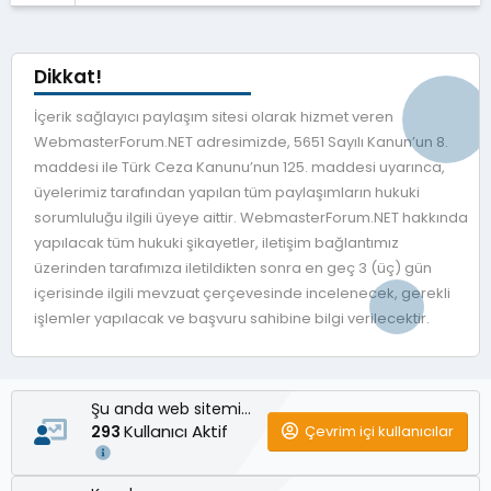
Dikkat!
İçerik sağlayıcı paylaşım sitesi olarak hizmet veren
WebmasterForum.NET adresimizde, 5651 Sayılı Kanun’un 8.
maddesi ile Türk Ceza Kanunu’nun 125. maddesi uyarınca,
üyelerimiz tarafından yapılan tüm paylaşımların hukuki
sorumluluğu ilgili üyeye aittir. WebmasterForum.NET hakkında
yapılacak tüm hukuki şikayetler, iletişim bağlantımız
üzerinden tarafımıza iletildikten sonra en geç 3 (üç) gün
içerisinde ilgili mevzuat çerçevesinde incelenecek, gerekli
işlemler yapılacak ve başvuru sahibine bilgi verilecektir.
Şu anda web sitemizde
Kullanıcı Aktif
Çevrim içi kullanıcılar
293