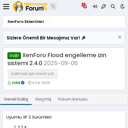
XenForo Eklentileri
Sizlere Önemli Bir Mesajımız Var! 🎉
XenForo Flood engelleme izin
İndir
sistemi 2.4.0
2025-09-06
indirmek için izniniz yok
Y
O
HAN
6 Eyl 2025
a
l
z
u
a
ş
Genel bakış
Geçmiş
Forum konusu
r
t
u
r
Uyumlu XF 2 Sürümleri
u
l
2.2.X