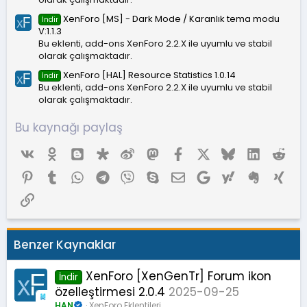
XenForo [MS] - Dark Mode / Karanlık tema modu
İndir
V:1.1.3
Bu eklenti, add-ons XenForo 2.2.X ile uyumlu ve stabil
olarak çalışmaktadır.
XenForo [HAL] Resource Statistics 1.0.14
İndir
Bu eklenti, add-ons XenForo 2.2.X ile uyumlu ve stabil
olarak çalışmaktadır.
Bu kaynağı paylaş
Vk
Ok
Blogger
Diaspora
Weibo
Mastodon
Facebook
X (Twitter)
Bluesky
LinkedIn
Red
Pinterest
Tumblr
WhatsApp
Telegram
Viber
Skype
E-posta
Google
Yahoo
Evernote
Xing
Link
Benzer Kaynaklar
XenForo [XenGenTr] Forum ikon
İndir
özelleştirmesi 2.0.4
2025-09-25
HAN
XenForo Eklentileri