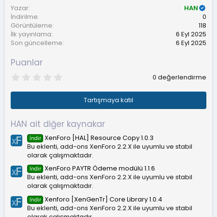
Yazar
HAN
İndirilme
0
Görüntüleme
118
İlk yayınlama
6 Eyl 2025
Son güncelleme
6 Eyl 2025
Puanlar
0
0 değerlendirme
.
0
0
Tartışmaya katıl
y
ı
l
HAN ait diğer kaynakar
d
ı
XenForo [HAL] Resource Copy 1.0.3
İndir
z
Bu eklenti, add-ons XenForo 2.2.X ile uyumlu ve stabil
olarak çalışmaktadır.
XenForo PAYTR Ödeme modülü 1.1.6
İndir
Bu eklenti, add-ons XenForo 2.2.X ile uyumlu ve stabil
olarak çalışmaktadır.
Xenforo [XenGenTr] Core Library 1.0.4
İndir
Bu eklenti, add-ons XenForo 2.2.X ile uyumlu ve stabil
olarak çalışmaktadır.