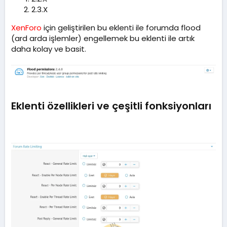
m
2.3.X
a
t
XenForo
için geliştirilen bu eklenti ile forumda flood
a
(ard arda işlemler) engellemek bu eklenti ile artık
r
i
daha kolay ve basit.
h
i
Eklenti özellikleri ve çeşitli fonksiyonları​