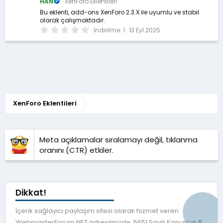
HAN
XenForo Eklentileri
d
ı
Bu eklenti, add-ons XenForo 2.3.X ile uyumlu ve stabil
z
olarak çalışmaktadır.
0
İndirilme
1
13 Eyl 2025
.
0
0
y
ı
l
d
ı
z
XenForo Eklentileri
Meta açıklamalar sıralamayı değil, tıklanma
oranını (CTR) etkiler.
Dikkat!
İçerik sağlayıcı paylaşım sitesi olarak hizmet veren
WebmasterForum.NET adresimizde, 5651 Sayılı Kanun’un 8.