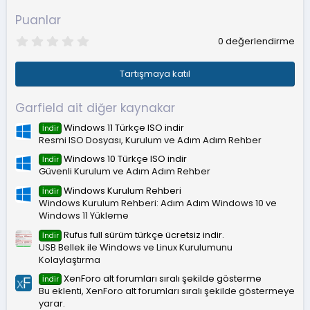
:
Puanlar
0
0 değerlendirme
.
0
0
Tartışmaya katıl
y
ı
l
Garfield ait diğer kaynakar
d
ı
Windows 11 Türkçe ISO indir
İndir
z
Resmi ISO Dosyası, Kurulum ve Adım Adım Rehber
Windows 10 Türkçe ISO indir
İndir
Güvenli Kurulum ve Adım Adım Rehber
Windows Kurulum Rehberi
İndir
Windows Kurulum Rehberi: Adım Adım Windows 10 ve
Windows 11 Yükleme
Rufus full sürüm türkçe ücretsiz indir.
İndir
USB Bellek ile Windows ve Linux Kurulumunu
Kolaylaştırma
XenForo alt forumları sıralı şekilde gösterme
İndir
Bu eklenti, XenForo alt forumları sıralı şekilde göstermeye
yarar.