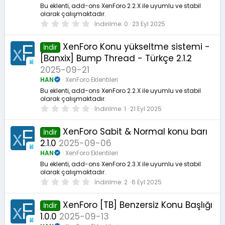
ı
Bu eklenti, add-ons XenForo 2.2.X ile uyumlu ve stabil
z
olarak çalışmaktadır.
0
İndirilme
0
23 Eyl 2025
.
0
0
XenForo Konu yükseltme sistemi -
İndir
y
[Banxix] Bump Thread - Türkçe 2.1.2
ı
l
2025-09-21
d
ı
HAN
XenForo Eklentileri
z
Bu eklenti, add-ons XenForo 2.2.X ile uyumlu ve stabil
olarak çalışmaktadır.
0
İndirilme
1
21 Eyl 2025
.
0
0
XenForo Sabit & Normal konu barı
İndir
y
2.1.0
2025-09-06
ı
l
HAN
XenForo Eklentileri
d
ı
Bu eklenti, add-ons XenForo 2.3.X ile uyumlu ve stabil
z
olarak çalışmaktadır.
0
İndirilme
2
6 Eyl 2025
.
0
0
XenForo [TB] Benzersiz Konu Başlığı
İndir
y
1.0.0
2025-09-13
ı
l