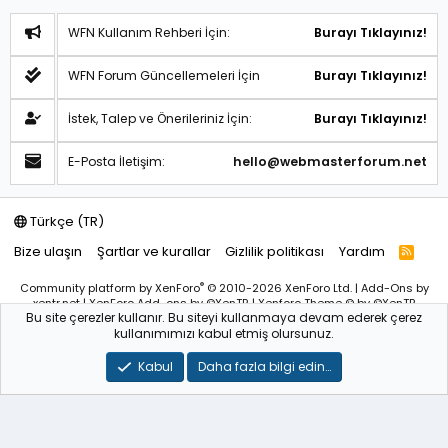
WFN Kullanım Rehberi İçin:
Burayı Tıklayınız!
WFN Forum Güncellemeleri İçin
Burayı Tıklayınız!
İstek, Talep ve Önerileriniz İçin:
Burayı Tıklayınız!
E-Posta İletişim:
hello@webmasterforum.net
Türkçe (TR)
Bize ulaşın
Şartlar ve kurallar
Gizlilik politikası
Yardım
R
S
S
®
Community platform by XenForo
© 2010-2026 XenForo Ltd.
|
Add-Ons
by
xentr.net |
XenForo Add-ons
by ©XenTR
|
Xenforo Theme
© by ©XenTR
Bu site çerezler kullanır. Bu siteyi kullanmaya devam ederek çerez
Sitemiz bünyesindeki içerikleri izinsiz kullananlar hakkında T.C.K
kullanımımızı kabul etmiş olursunuz.
kanun ve yönetmeliklerine göre yasal işlem başlatılacağını
bu
alandan yazılı olarak beyan ederiz!
Kabul
Daha fazla bilgi edin…
WebmasterForum.NET – Tüm Hakları Saklıdır © 2025-2026