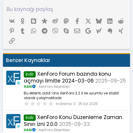
Bu kaynağı paylaş
Vk
Ok
Blogger
Diaspora
Weibo
Mastodon
Facebook
X (Twitter)
Bluesky
LinkedIn
Red
Pinterest
Tumblr
WhatsApp
Telegram
Viber
Skype
E-posta
Google
Yahoo
Evernote
Xing
Link
Benzer Kaynaklar
XenForo Forum bazında konu
İndir
açmayı limitle 2024-03-06
2025-09-25
HAN
XenForo Eklentileri
Bu eklenti, add-ons XenForo 2.2.X ile uyumlu ve stabil
olarak çalışmaktadır.
0
İndirilme
0
25 Eyl 2025
.
0
0
XenForo Konu Düzenleme Zaman
İndir
y
Sınırı İzni 2.0.0
2025-09-23
ı
l
HAN
XenForo Eklentileri
d