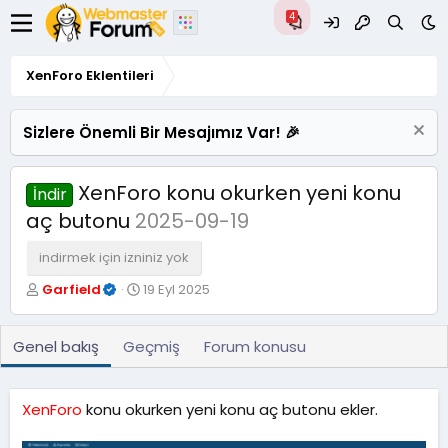
XenForo Eklentileri
Sizlere Önemli Bir Mesajımız Var! 🎉
XenForo konu okurken yeni konu
İndir
aç butonu
2025-09-19
indirmek için izniniz yok
Y
O
Garfield
19 Eyl 2025
a
l
z
u
a
ş
Genel bakış
Geçmiş
Forum konusu
r
t
u
r
XenForo
konu okurken yeni konu aç butonu ekler.
u
l