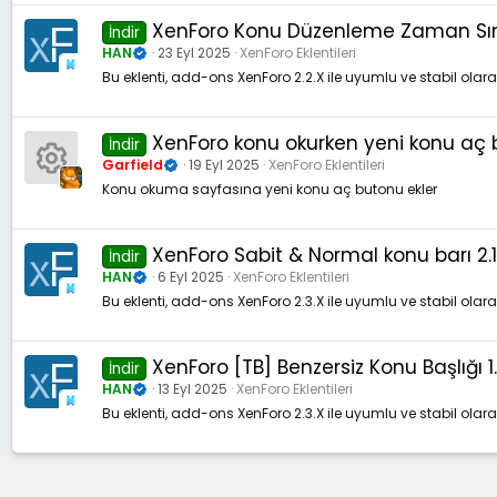
XenForo Konu Düzenleme Zaman Sınırı
İndir
HAN
23 Eyl 2025
XenForo Eklentileri
Bu eklenti, add-ons XenForo 2.2.X ile uyumlu ve stabil olar
XenForo konu okurken yeni konu aç
İndir
Garfield
19 Eyl 2025
XenForo Eklentileri
Konu okuma sayfasına yeni konu aç butonu ekler
K
a
XenForo Sabit & Normal konu barı 2.1
İndir
HAN
6 Eyl 2025
XenForo Eklentileri
y
Bu eklenti, add-ons XenForo 2.3.X ile uyumlu ve stabil olar
n
XenForo [TB] Benzersiz Konu Başlığı 1.
İndir
a
HAN
13 Eyl 2025
XenForo Eklentileri
Bu eklenti, add-ons XenForo 2.3.X ile uyumlu ve stabil olar
k
ik