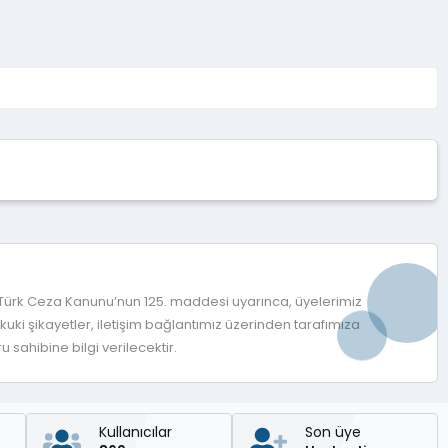
d
ı
z
 Türk Ceza Kanunu’nun 125. maddesi uyarınca, üyelerimiz
ki şikayetler, iletişim bağlantımız üzerinden tarafımıza
 sahibine bilgi verilecektir.
Kullanıcılar
Son üye