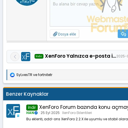
XenForo Yalnızca e-posta ile girişlere izin ver 2.0.1
2025-
İndir
SyLvesTR
ve
fortnitetr
T
e
p
k
Benzer Kaynaklar
i
l
e
XenForo Forum bazında konu açmayı
İndir
r
HAN
25 Eyl 2025
XenForo Eklentileri
:
Bu eklenti, add-ons XenForo 2.2.X ile uyumlu ve stabil olar