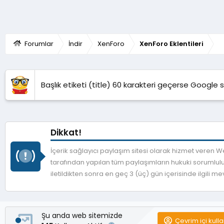
o
n
Forumlar
İndir
XenForo
XenForo Eklentileri
u
Başlık etiketi (title) 60 karakteri geçerse Google 
Dikkat!
İçerik sağlayıcı paylaşım sitesi olarak hizmet veren
tarafından yapılan tüm paylaşımların hukuki sorumlulu
iletildikten sonra en geç 3 (üç) gün içerisinde ilgili 
Şu anda web sitemizde
Çevrim içi kulla