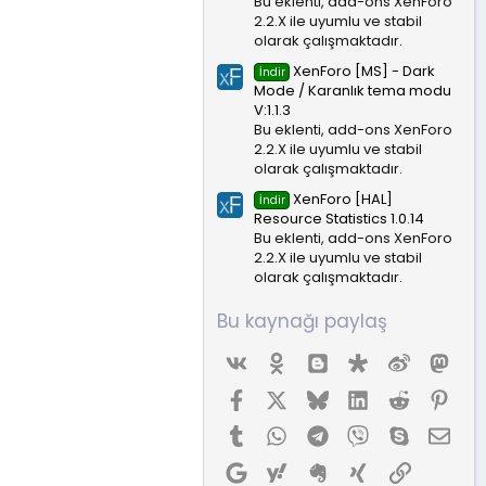
Bu eklenti, add-ons XenForo
2.2.X ile uyumlu ve stabil
olarak çalışmaktadır.
XenForo [MS] - Dark
İndir
Mode / Karanlık tema modu
V:1.1.3
Bu eklenti, add-ons XenForo
2.2.X ile uyumlu ve stabil
olarak çalışmaktadır.
XenForo [HAL]
İndir
Resource Statistics 1.0.14
Bu eklenti, add-ons XenForo
2.2.X ile uyumlu ve stabil
olarak çalışmaktadır.
Bu kaynağı paylaş
Vk
Ok
Blogger
Diaspora
Weibo
Mas
Facebook
X (Twitter)
Bluesky
LinkedIn
Reddit
Pint
Tumblr
WhatsApp
Telegram
Viber
Skype
E-p
Google
Yahoo
Evernote
Xing
Link