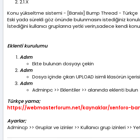
2.1.X
a
t
Konu yükseltme sistemi - [Banxix] Bump Thread - Türkçe
a
Eski yada sürekli göz önünde bulunmasını istediğiniz konula
r
i
İstediğini kullanıcı gruplarına yetki verin,sadece kendi kon
h
i
Eklenti kurulumu
Adım
Ekte bulunan dosyayı çekin
Adım
Dosya içinde çıkan UPLOAD isimli klasörün içerisin
Adım
Adminpc >> Eklentiler >> alanında eklenti bulun 
Türkçe yama;
https://webmasterforum.net/kaynaklar/xenforo-ban
Ayarlar;
Admincp >> Gruplar ve izinler >> Kullanıcı grup izinleri >> Y