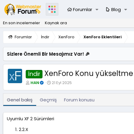
Forumlar
Blog
En son incelemeler
Kaynak ara
Forumlar
İndir
XenForo
XenForo Eklentileri
Sizlere Önemli Bir Mesajımız Var! 🎉
XenForo Konu yükseltme s
İndir
Y
O
HAN
21 Eyl 2025
a
l
z
u
a
ş
Genel bakış
Geçmiş
Forum konusu
r
t
u
r
Uyumlu XF 2 Sürümleri
u
l
2.2.X
m