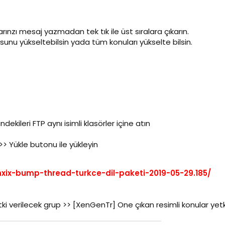
rınzı mesaj yazmadan tek tık ile üst sıralara çıkarın.
usunu yükseltebilsin yada tüm konuları yükselte bilsin.
dekileri FTP aynı isimli klasörler içine atın
>> Yükle butonu ile yükleyin
xix-bump-thread-turkce-dil-paketi-2019-05-29.185/
etki verilecek grup >> [XenGenTr] One çıkan resimli konular yetki