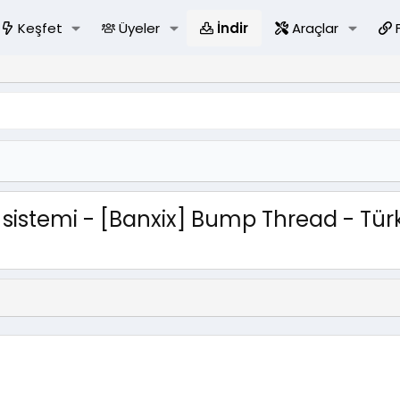
Keşfet
Üyeler
İndir
Araçlar
istemi - [Banxix] Bump Thread - Türk