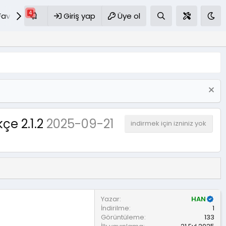
Favoriler
S.S.S
Giriş yap
Üye ol
çe 2.1.2
2025-09-21
indirmek için izniniz yok
Yazar
HAN
İndirilme
1
Görüntüleme
133