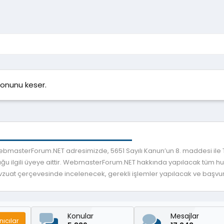
sonunu keser.
 WebmasterForum.NET adresimizde, 5651 Sayılı Kanun’un 8. maddesi ile
ğu ilgili üyeye aittir. WebmasterForum.NET hakkında yapılacak tüm huku
mevzuat çerçevesinde incelenecek, gerekli işlemler yapılacak ve başvuru
Konular
Mesajlar
nıcılar