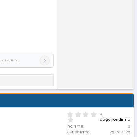
025-09-21
0
0
.
değerlendirme
0
İndirilme
0
0
Güncelleme
25 Eyl 2025
y