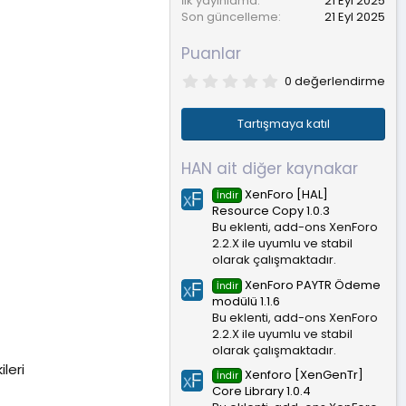
İlk yayınlama
21 Eyl 2025
Son güncelleme
21 Eyl 2025
Puanlar
0
0 değerlendirme
.
0
0
Tartışmaya katıl
y
ı
l
HAN ait diğer kaynakar
d
ı
XenForo [HAL]
İndir
z
Resource Copy 1.0.3
Bu eklenti, add-ons XenForo
2.2.X ile uyumlu ve stabil
olarak çalışmaktadır.
XenForo PAYTR Ödeme
İndir
modülü 1.1.6
Bu eklenti, add-ons XenForo
2.2.X ile uyumlu ve stabil
olarak çalışmaktadır.
leri
Xenforo [XenGenTr]
İndir
Core Library 1.0.4