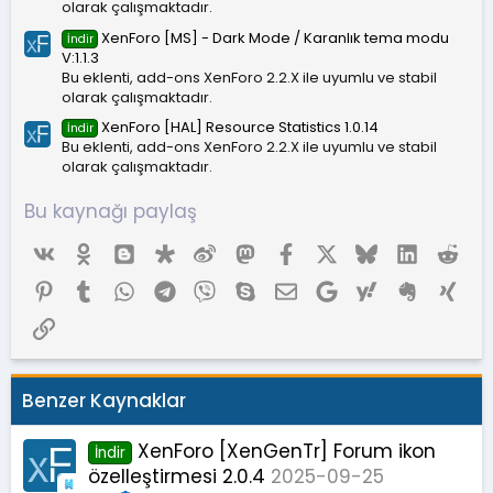
olarak çalışmaktadır.
XenForo [MS] - Dark Mode / Karanlık tema modu
İndir
V:1.1.3
Bu eklenti, add-ons XenForo 2.2.X ile uyumlu ve stabil
olarak çalışmaktadır.
XenForo [HAL] Resource Statistics 1.0.14
İndir
Bu eklenti, add-ons XenForo 2.2.X ile uyumlu ve stabil
olarak çalışmaktadır.
Bu kaynağı paylaş
Vk
Ok
Blogger
Diaspora
Weibo
Mastodon
Facebook
X (Twitter)
Bluesky
LinkedIn
Red
Pinterest
Tumblr
WhatsApp
Telegram
Viber
Skype
E-posta
Google
Yahoo
Evernote
Xing
Link
Benzer Kaynaklar
XenForo [XenGenTr] Forum ikon
İndir
özelleştirmesi 2.0.4
2025-09-25