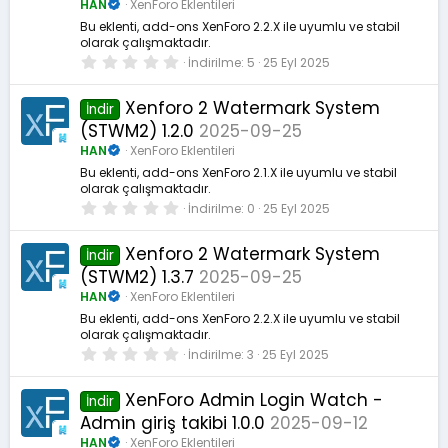
HAN
XenForo Eklentileri
Bu eklenti, add-ons XenForo 2.2.X ile uyumlu ve stabil
olarak çalışmaktadır.
0
İndirilme
5
25 Eyl 2025
.
0
0
Xenforo 2 Watermark System
İndir
y
(STWM2) 1.2.0
2025-09-25
ı
l
HAN
XenForo Eklentileri
d
ı
Bu eklenti, add-ons XenForo 2.1.X ile uyumlu ve stabil
z
olarak çalışmaktadır.
0
İndirilme
0
25 Eyl 2025
.
0
0
Xenforo 2 Watermark System
İndir
y
(STWM2) 1.3.7
2025-09-25
ı
l
HAN
XenForo Eklentileri
d
ı
Bu eklenti, add-ons XenForo 2.2.X ile uyumlu ve stabil
z
olarak çalışmaktadır.
0
İndirilme
3
25 Eyl 2025
.
0
0
XenForo Admin Login Watch -
İndir
y
Admin giriş takibi 1.0.0
2025-09-12
ı
l
HAN
XenForo Eklentileri