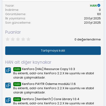
Yazar
HAN
İndirilme
0
Görüntüleme
101
İlk yayınlama
23 Eyl 2025
Son güncelleme
23 Eyl 2025
Puanlar
0
0 değerlendirme
.
0
0
Tartışmaya katıl
y
ı
l
HAN ait diğer kaynakar
d
ı
XenForo [HAL] Resource Copy 1.0.3
İndir
z
Bu eklenti, add-ons XenForo 2.2.X ile uyumlu ve stabil
olarak çalışmaktadır.
XenForo PAYTR Ödeme modülü 1.1.6
İndir
Bu eklenti, add-ons XenForo 2.2.X ile uyumlu ve stabil
olarak çalışmaktadır.
Xenforo [XenGenTr] Core Library 1.0.4
İndir
Bu eklenti, add-ons XenForo 2.2.X ile uyumlu ve stabil