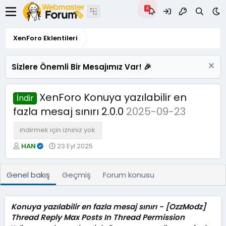
XenForo Eklentileri
Sizlere Önemli Bir Mesajımız Var! 🎉
XenForo Konuya yazılabilir en
İndir
fazla mesaj sınırı 2.0.0
2025-09-23
indirmek için izniniz yok
Y
O
HAN
23 Eyl 2025
a
l
z
u
a
ş
Genel bakış
Geçmiş
Forum konusu
r
t
u
r
Konuya yazılabilir en fazla mesaj sınırı - [OzzModz]
u
Thread Reply Max Posts In Thread Permission
l