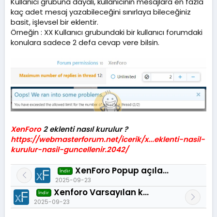
Kullanıcı grubuna dayalı, kullanıcının mesajlara en fazla
m
a
kaç adet mesaj yazabileceğini sınırlaya bileceğiniz
t
basit, işlevsel bir eklentir.
a
Örneğin : XX Kullanıcı grubundaki bir kullanıcı forumdaki
r
konulara sadece 2 defa cevap vere bilsin.
i
h
i
XenForo
2 eklenti nasıl kurulur ?
https://webmasterforum.net/icerik/x...eklenti-nasil-
kurulur-nasil-guncellenir.2042/
XenForo Popup açılan yardım sayfası 2.0.0
İndir
2025-09-23
Xenforo Varsayılan kullanıcı afiş sistemi 2.0.0
İndir
2025-09-23