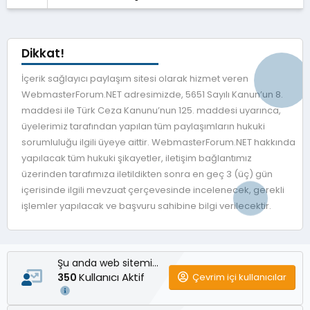
Dikkat!
İçerik sağlayıcı paylaşım sitesi olarak hizmet veren
WebmasterForum.NET adresimizde, 5651 Sayılı Kanun’un 8.
maddesi ile Türk Ceza Kanunu’nun 125. maddesi uyarınca,
üyelerimiz tarafından yapılan tüm paylaşımların hukuki
sorumluluğu ilgili üyeye aittir. WebmasterForum.NET hakkında
yapılacak tüm hukuki şikayetler, iletişim bağlantımız
üzerinden tarafımıza iletildikten sonra en geç 3 (üç) gün
içerisinde ilgili mevzuat çerçevesinde incelenecek, gerekli
işlemler yapılacak ve başvuru sahibine bilgi verilecektir.
Şu anda web sitemizde
Kullanıcı Aktif
Çevrim içi kullanıcılar
350