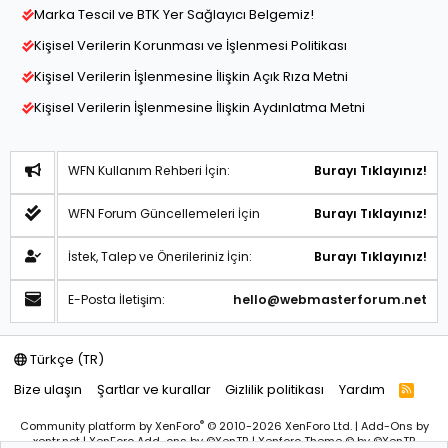
Marka Tescil ve BTK Yer Sağlayıcı Belgemiz!
Kişisel Verilerin Korunması ve İşlenmesi Politikası
Kişisel Verilerin İşlenmesine İlişkin Açık Rıza Metni
Kişisel Verilerin İşlenmesine İlişkin Aydınlatma Metni
WFN Kullanım Rehberi İçin:
Burayı Tıklayınız!
WFN Forum Güncellemeleri İçin
Burayı Tıklayınız!
İstek, Talep ve Önerileriniz İçin:
Burayı Tıklayınız!
E-Posta İletişim:
hello@webmasterforum.net
Türkçe (TR)
Bize ulaşın
Şartlar ve kurallar
Gizlilik politikası
Yardım
R
S
S
®
Community platform by XenForo
© 2010-2026 XenForo Ltd.
|
Add-Ons
by
xentr.net |
XenForo Add-ons
by ©XenTR
|
Xenforo Theme
© by ©XenTR