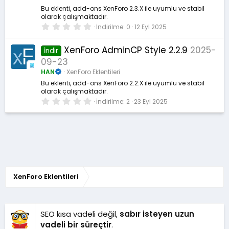
d
ı
Bu eklenti, add-ons XenForo 2.3.X ile uyumlu ve stabil
z
olarak çalışmaktadır.
0
İndirilme
0
12 Eyl 2025
.
0
0
XenForo AdminCP Style 2.2.9
2025-
İndir
y
09-23
ı
l
HAN
XenForo Eklentileri
d
ı
Bu eklenti, add-ons XenForo 2.2.X ile uyumlu ve stabil
z
olarak çalışmaktadır.
0
İndirilme
2
23 Eyl 2025
.
0
0
y
ı
l
d
ı
z
XenForo Eklentileri
SEO kısa vadeli değil,
sabır isteyen uzun
vadeli bir süreçtir
.