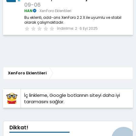
l
09-06
d
ı
HAN
XenForo Eklentileri
z
Bu eklenti, add-ons XenForo 2.2.X ile uyumlu ve stabil
olarak çalışmaktadır.
0
İndirilme
2
6 Eyl 2025
.
0
0
y
ı
l
d
ı
z
XenForo Eklentileri
İç linkleme, Google botlarının siteyi daha iyi
taramasını sağlar.
Dikkat!