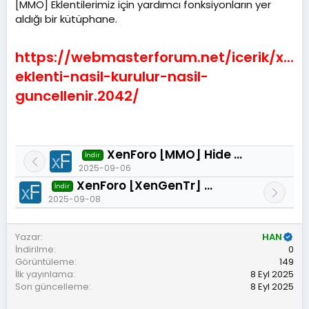
m
[MMO] Eklentilerimiz için yardımcı fonksiyonların yer
a
aldığı bir kütüphane.
t
a
r
https://webmasterforum.net/icerik/x...
i
eklenti-nasil-kurulur-nasil-
h
i
guncellenir.2042/
XenForo [MMO] Hide Bb-Code Content System -TÜRKÇE 2.2.5
İndir
2025-09-06
XenForo [XenGenTr] Ziyaretçi giriş yap widget 1.0.0
İndir
2025-09-08
Yazar
HAN
İndirilme
0
Görüntüleme
149
İlk yayınlama
8 Eyl 2025
Son güncelleme
8 Eyl 2025