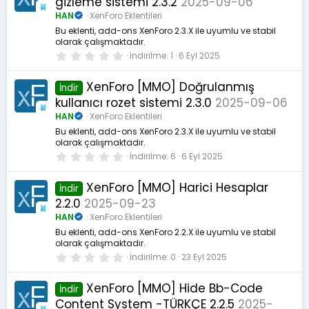
gizleme sistemi 2.3.2
2025-09-06
ı
l
HAN
XenForo Eklentileri
d
ı
Bu eklenti, add-ons XenForo 2.3.X ile uyumlu ve stabil
z
olarak çalışmaktadır.
0
İndirilme
1
6 Eyl 2025
.
0
0
XenForo [MMO] Doğrulanmış
İndir
y
kullanıcı rozet sistemi 2.3.0
2025-09-06
ı
l
HAN
XenForo Eklentileri
d
ı
Bu eklenti, add-ons XenForo 2.3.X ile uyumlu ve stabil
z
olarak çalışmaktadır.
0
İndirilme
6
6 Eyl 2025
.
0
0
XenForo [MMO] Harici Hesaplar
İndir
y
2.2.0
2025-09-23
ı
l
HAN
XenForo Eklentileri
d
ı
Bu eklenti, add-ons XenForo 2.2.X ile uyumlu ve stabil
z
olarak çalışmaktadır.
0
İndirilme
0
23 Eyl 2025
.
0
0
XenForo [MMO] Hide Bb-Code
İndir
y
Content System -TÜRKÇE 2.2.5
2025-
ı