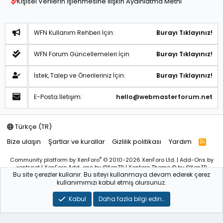
Kişisel Verilerin İşlenmesine İlişkin Aydınlatma Metni
WFN Kullanım Rehberi İçin:
Burayı Tıklayınız!
WFN Forum Güncellemeleri İçin
Burayı Tıklayınız!
İstek, Talep ve Önerileriniz İçin:
Burayı Tıklayınız!
E-Posta İletişim:
hello@webmasterforum.net
Türkçe (TR)
Bize ulaşın
Şartlar ve kurallar
Gizlilik politikası
Yardım
R
S
S
®
Community platform by XenForo
© 2010-2026 XenForo Ltd.
|
Add-Ons
by
xentr.net |
XenForo Add-ons
by ©XenTR
|
Xenforo Theme
© by ©XenTR
Bu site çerezler kullanır. Bu siteyi kullanmaya devam ederek çerez
Sitemiz bünyesindeki içerikleri izinsiz kullananlar hakkında T.C.K
kullanımımızı kabul etmiş olursunuz.
kanun ve yönetmeliklerine göre yasal işlem başlatılacağını
bu
alandan yazılı olarak beyan ederiz!
Kabul
Daha fazla bilgi edin…
WebmasterForum.NET – Tüm Hakları Saklıdır © 2025-2026