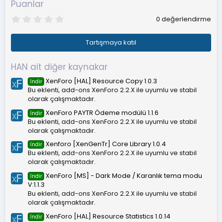
Puanlar
0
0 değerlendirme
.
0
0
Tartışmaya katıl
y
ı
l
HAN ait diğer kaynakar
d
ı
XenForo [HAL] Resource Copy 1.0.3
İndir
z
Bu eklenti, add-ons XenForo 2.2.X ile uyumlu ve stabil
olarak çalışmaktadır.
XenForo PAYTR Ödeme modülü 1.1.6
İndir
Bu eklenti, add-ons XenForo 2.2.X ile uyumlu ve stabil
olarak çalışmaktadır.
Xenforo [XenGenTr] Core Library 1.0.4
İndir
Bu eklenti, add-ons XenForo 2.2.X ile uyumlu ve stabil
olarak çalışmaktadır.
XenForo [MS] - Dark Mode / Karanlık tema modu
İndir
V:1.1.3
Bu eklenti, add-ons XenForo 2.2.X ile uyumlu ve stabil
olarak çalışmaktadır.
XenForo [HAL] Resource Statistics 1.0.14
İndir