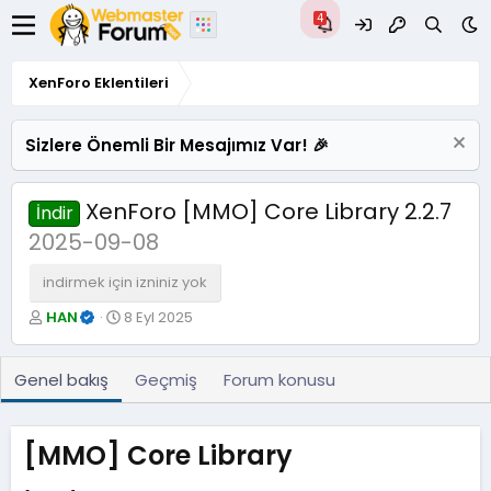
XenForo Eklentileri
Sizlere Önemli Bir Mesajımız Var! 🎉
XenForo [MMO] Core Library 2.2.7
İndir
2025-09-08
indirmek için izniniz yok
Y
O
HAN
8 Eyl 2025
a
l
z
u
a
ş
Genel bakış
Geçmiş
Forum konusu
r
t
u
r
[MMO] Core Library​
u
l