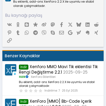
Bu eklenti, add-ons XenForo 2.2.X ile uyumlu ve stabil
olarak çalışmaktadır.
Bu kaynağı paylaş
Vk
Ok
Blogger
Diaspora
Weibo
Mastodon
Facebook
X (Twitter)
Bluesky
LinkedIn
Red
Pinterest
Tumblr
WhatsApp
Telegram
Viber
Skype
E-posta
Google
Yahoo
Evernote
Xing
Link
Benzer Kaynaklar
Xenforo MMO Mavi Tik eklentisi Tik
İndir
Rengi Değiştirme 2.2.1
2025-09-25
HAN
XenForo Eklentileri
Bu eklenti, add-ons XenForo 2.2.X ile uyumlu ve stabil
olarak çalışmaktadır.
0
İndirilme
7
25 Eyl 2025
.
0
0
XenForo [MMO] Bb-Code içerik
İndir
y