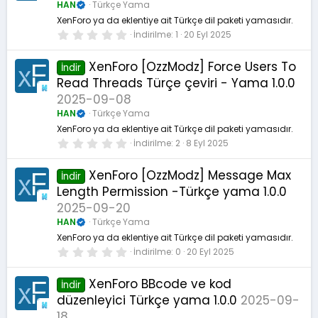
l
HAN
Türkçe Yama
d
ı
XenForo ya da eklentiye ait Türkçe dil paketi yamasıdır.
z
0
İndirilme
1
20 Eyl 2025
.
0
0
XenForo [OzzModz] Force Users To
İndir
y
Read Threads Türçe çeviri - Yama 1.0.0
ı
l
2025-09-08
d
ı
HAN
Türkçe Yama
z
XenForo ya da eklentiye ait Türkçe dil paketi yamasıdır.
0
İndirilme
2
8 Eyl 2025
.
0
0
XenForo [OzzModz] Message Max
İndir
y
Length Permission -Türkçe yama 1.0.0
ı
l
2025-09-20
d
ı
HAN
Türkçe Yama
z
XenForo ya da eklentiye ait Türkçe dil paketi yamasıdır.
0
İndirilme
0
20 Eyl 2025
.
0
0
XenForo BBcode ve kod
İndir
y
düzenleyici Türkçe yama 1.0.0
2025-09-
ı
l
18