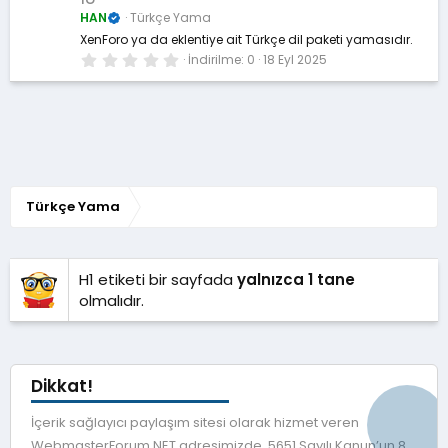
d
ı
HAN
Türkçe Yama
z
XenForo ya da eklentiye ait Türkçe dil paketi yamasıdır.
0
İndirilme
0
18 Eyl 2025
.
0
0
y
ı
l
d
ı
z
Türkçe Yama
H1 etiketi bir sayfada
yalnızca 1 tane
olmalıdır.
Dikkat!
İçerik sağlayıcı paylaşım sitesi olarak hizmet veren
WebmasterForum.NET adresimizde, 5651 Sayılı Kanun’un 8.