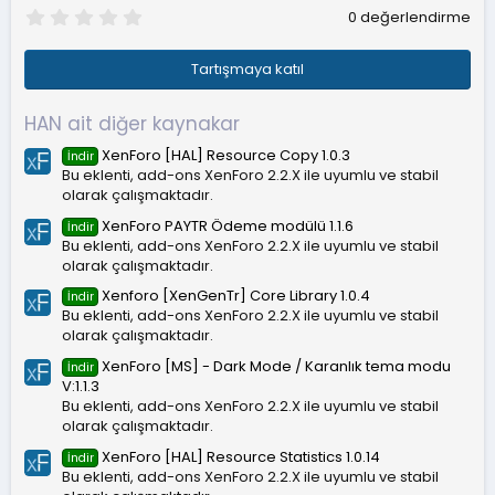
0
0 değerlendirme
.
0
0
Tartışmaya katıl
y
ı
l
HAN ait diğer kaynakar
d
ı
XenForo [HAL] Resource Copy 1.0.3
İndir
z
Bu eklenti, add-ons XenForo 2.2.X ile uyumlu ve stabil
olarak çalışmaktadır.
XenForo PAYTR Ödeme modülü 1.1.6
İndir
Bu eklenti, add-ons XenForo 2.2.X ile uyumlu ve stabil
olarak çalışmaktadır.
Xenforo [XenGenTr] Core Library 1.0.4
İndir
Bu eklenti, add-ons XenForo 2.2.X ile uyumlu ve stabil
olarak çalışmaktadır.
XenForo [MS] - Dark Mode / Karanlık tema modu
İndir
V:1.1.3
Bu eklenti, add-ons XenForo 2.2.X ile uyumlu ve stabil
olarak çalışmaktadır.
XenForo [HAL] Resource Statistics 1.0.14
İndir
Bu eklenti, add-ons XenForo 2.2.X ile uyumlu ve stabil