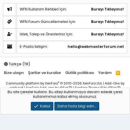
WFN Kullanım Rehberi İçin:
Burayı Tıklayınız!
WFN Forum Güncellemeleri İçin
Burayı Tıklayınız!
İstek, Talep ve Önerileriniz İçin:
Burayı Tıklayınız!
E-Posta İletişim:
hello@webmasterforum.net
Türkçe (TR)
Bize ulaşın
Şartlar ve kurallar
Gizlilik politikası
Yardım
R
S
S
®
Community platform by XenForo
© 2010-2026 XenForo Ltd.
|
Add-Ons
by
xentr.net |
XenForo Add-ons
by ©XenTR
|
Xenforo Theme
© by ©XenTR
Bu site çerezler kullanır. Bu siteyi kullanmaya devam ederek çerez
Sitemiz bünyesindeki içerikleri izinsiz kullananlar hakkında T.C.K
kullanımımızı kabul etmiş olursunuz.
kanun ve yönetmeliklerine göre yasal işlem başlatılacağını
bu
alandan yazılı olarak beyan ederiz!
Kabul
Daha fazla bilgi edin…
WebmasterForum.NET – Tüm Hakları Saklıdır © 2025-2026