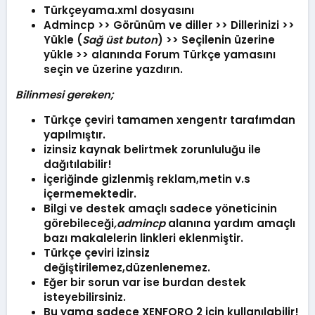
Türkçeyama.xml dosyasını
Admincp >> Görünüm ve diller >> Dillerinizi >>
Yükle (
Sağ üst buton
) >> Seçilenin üzerine
yükle >> alanında Forum
Türkçe yamasını
seçin
ve üzerine yazdırın.
Bilinmesi gereken;
Türkçe çeviri tamamen xengentr tarafımdan
yapılmıştır.
izinsiz
kaynak belirtmek zorunluluğu
ile
dağıtılabilir!
İçeriğinde gizlenmiş reklam,metin v.s
içermemektedir.
Bilgi ve destek amaçlı sadece yöneticinin
görebileceği
,admincp
alanına yardım amaçlı
bazı makalelerin linkleri eklenmiştir.
Türkçe çeviri izinsiz
değiştirilemez,düzenlenemez.
Eğer bir sorun var ise burdan destek
isteyebilirsiniz.
Bu yama sadece
XENFORO 2
için kullanılabilir!