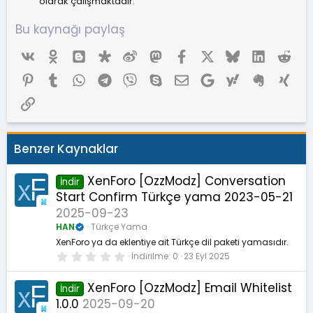
olarak çalışmaktadır.
Bu kaynağı paylaş
Vk
Ok
Blogger
Diaspora
Weibo
Mastodon
Facebook
X (Twitter)
Bluesky
LinkedIn
Red
Pinterest
Tumblr
WhatsApp
Telegram
Viber
Skype
E-posta
Google
Yahoo
Evernote
Xing
Link
Benzer Kaynaklar
XenForo [OzzModz] Conversation
İndir
Start Confirm Türkçe yama 2023-05-21
2025-09-23
HAN
Türkçe Yama
XenForo ya da eklentiye ait Türkçe dil paketi yamasıdır.
0
İndirilme
0
23 Eyl 2025
.
0
0
XenForo [OzzModz] Email Whitelist
İndir
y
1.0.0
2025-09-20
ı