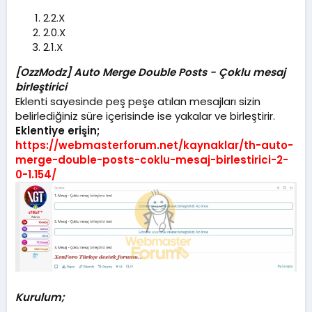
l
2.2.X
m
2.0.X
a
2.1.X
t
a
[OzzModz] Auto Merge Double Posts
r
- Çoklu mesaj
i
birleştirici
h
Eklenti sayesinde peş peşe atılan mesajları sizin
i
belirlediğiniz süre içerisinde ise yakalar ve birleştirir.
Eklentiye erişin;
https://webmasterforum.net/kaynaklar/th-auto-
merge-double-posts-coklu-mesaj-birlestirici-2-
0-1.154/
Kurulum;