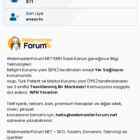
871
Son üye
enesvtn
WebmasterForum.NET 5651 Sayılı Kanun gereğince Bilgi
Teknolojileri
İletişim Kurumu yani (BTK) tarafından onaylı
Yer Sağlayıcı
konumunda
olup, Türk Patent ve Marka Kurumu yani (TPE) tarafındandan
ise 3 sınıfta
Tescillenmiş Bir Markadır!
Kamuoyuna saygıyla
arz ederiz.
WFN Yönetim
Telif içerik, reklam, ban, premium hesaplar ve diğer istek,
öneri, şikayet
konularının tamamı için;
hello@webmasterforum.net
adresine yazabilirsiniz.
WebmasterForum.NET – SEO, Yazılım, Donanım, Teknoloji vb.
içerikler