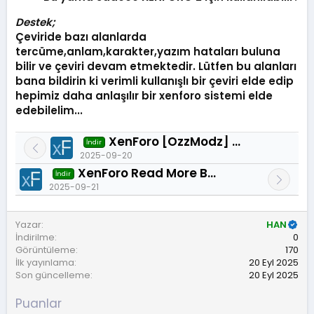
Destek;
Çeviride bazı alanlarda
tercüme,anlam,karakter,yazım hataları buluna
bilir ve çeviri devam etmektedir. Lütfen bu alanları
bana bildirin ki verimli kullanışlı bir çeviri elde edip
hepimiz daha anlaşılır bir xenforo sistemi elde
edebilelim...
XenForo [OzzModz] Message Max Length Permission -Türkçe yama 1.0.0
İndir
2025-09-20
XenForo Read More Buttons - Expandable Content for Mobile Türkçe yama 1.0.0
İndir
2025-09-21
Yazar
HAN
İndirilme
0
Görüntüleme
170
İlk yayınlama
20 Eyl 2025
Son güncelleme
20 Eyl 2025
Puanlar