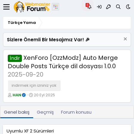
Türkçe Yama
Sizlere Önemli Bir Mesajımız Var! 🎉
XenForo [OzzModz] Auto Merge
İndir
Double Posts Türkçe dil dosyası 1.0.0
2025-09-20
indirmek için izniniz yok
Y
O
HAN
20 Eyl 2025
a
l
z
u
a
ş
Genel bakış
Geçmiş
Forum konusu
r
t
u
r
Uyumlu XF 2 Sürümleri
u