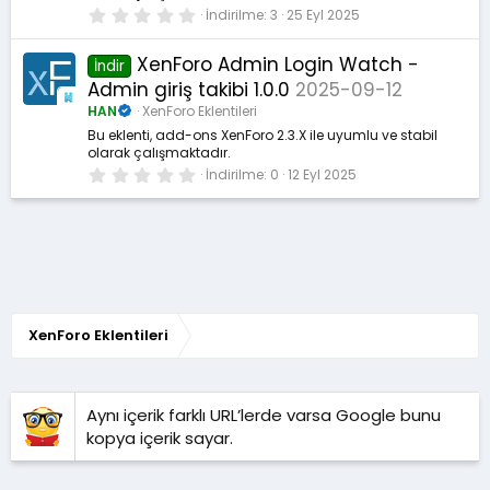
0
İndirilme
3
25 Eyl 2025
.
0
0
XenForo Admin Login Watch -
İndir
y
Admin giriş takibi 1.0.0
2025-09-12
ı
l
HAN
XenForo Eklentileri
d
ı
Bu eklenti, add-ons XenForo 2.3.X ile uyumlu ve stabil
z
olarak çalışmaktadır.
0
İndirilme
0
12 Eyl 2025
.
0
0
y
ı
l
d
ı
z
XenForo Eklentileri
Aynı içerik farklı URL’lerde varsa Google bunu
kopya içerik sayar.