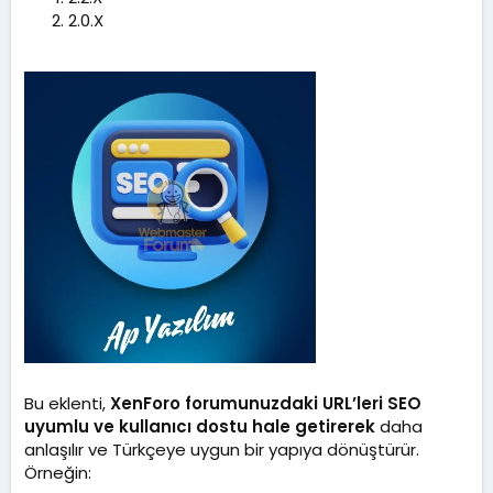
m
2.0.X
a
t
a
r
i
h
i
Bu eklenti,
XenForo forumunuzdaki URL’leri SEO
uyumlu ve kullanıcı dostu hale getirerek
daha
anlaşılır ve Türkçeye uygun bir yapıya dönüştürür.
Örneğin: