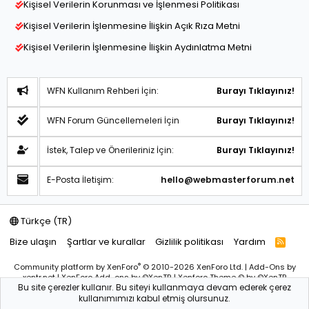
Kişisel Verilerin Korunması ve İşlenmesi Politikası
Kişisel Verilerin İşlenmesine İlişkin Açık Rıza Metni
Kişisel Verilerin İşlenmesine İlişkin Aydınlatma Metni
WFN Kullanım Rehberi İçin:
Burayı Tıklayınız!
WFN Forum Güncellemeleri İçin
Burayı Tıklayınız!
İstek, Talep ve Önerileriniz İçin:
Burayı Tıklayınız!
E-Posta İletişim:
hello@webmasterforum.net
Türkçe (TR)
Bize ulaşın
Şartlar ve kurallar
Gizlilik politikası
Yardım
R
S
S
®
Community platform by XenForo
© 2010-2026 XenForo Ltd.
|
Add-Ons
by
xentr.net |
XenForo Add-ons
by ©XenTR
|
Xenforo Theme
© by ©XenTR
Bu site çerezler kullanır. Bu siteyi kullanmaya devam ederek çerez
Sitemiz bünyesindeki içerikleri izinsiz kullananlar hakkında T.C.K
kullanımımızı kabul etmiş olursunuz.
kanun ve yönetmeliklerine göre yasal işlem başlatılacağını
bu