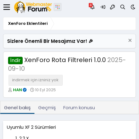
XenForo Eklentileri
Sizlere Önemli Bir Mesajımız Var! 🎉
XenForo Rota Filtreleri 1.0.0
2025-
İndir
09-10
indirmek için izniniz yok
Y
O
HAN
10 Eyl 2025
a
l
z
u
a
ş
Genel bakış
Geçmiş
Forum konusu
r
t
u
r
Uyumlu XF 2 Sürümleri
u
l
2.2.X