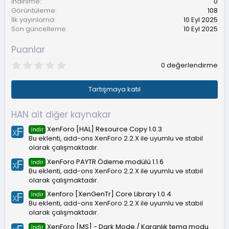
İndirilme
0
Görüntüleme
108
İlk yayınlama
10 Eyl 2025
Son güncelleme
10 Eyl 2025
Puanlar
0
0 değerlendirme
.
0
0
Tartışmaya katıl
y
ı
l
HAN ait diğer kaynakar
d
ı
XenForo [HAL] Resource Copy 1.0.3
İndir
z
Bu eklenti, add-ons XenForo 2.2.X ile uyumlu ve stabil
olarak çalışmaktadır.
XenForo PAYTR Ödeme modülü 1.1.6
İndir
Bu eklenti, add-ons XenForo 2.2.X ile uyumlu ve stabil
olarak çalışmaktadır.
Xenforo [XenGenTr] Core Library 1.0.4
İndir
Bu eklenti, add-ons XenForo 2.2.X ile uyumlu ve stabil
olarak çalışmaktadır.
XenForo [MS] - Dark Mode / Karanlık tema modu
İndir