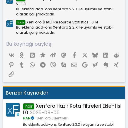
V:1.1.3
Bu eklenti, add-ons XenForo 2.2.X ile uyumlu ve stabil
olarak çalışmaktadır.
XenForo [HAL] Resource Statistics 1.0.14
İndir
Bu eklenti, add-ons XenForo 2.2.X ile uyumlu ve stabil
olarak çalışmaktadır.
Bu kaynağı paylaş
Vk
Ok
Blogger
Diaspora
Weibo
Mastodon
Facebook
X (Twitter)
Bluesky
LinkedIn
Red
Pinterest
Tumblr
WhatsApp
Telegram
Viber
Skype
E-posta
Google
Yahoo
Evernote
Xing
Link
Benzer Kaynaklar
Xenforo Hazır Rota Filtreleri Eklentisi
İndir
1.0
2025-09-06
HAN
XenForo Eklentileri
Bu eklenti, add-ons XenForo 2.3.X ile uyumlu ve stabil