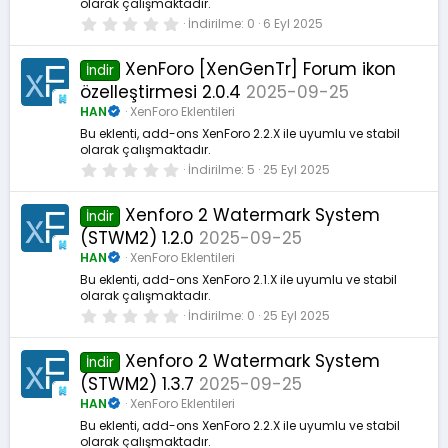
olarak çalışmaktadır.
0
İndirilme
0
6 Eyl 2025
.
0
0
XenForo [XenGenTr] Forum ikon
İndir
y
özelleştirmesi 2.0.4
2025-09-25
ı
l
HAN
XenForo Eklentileri
d
ı
Bu eklenti, add-ons XenForo 2.2.X ile uyumlu ve stabil
z
olarak çalışmaktadır.
0
İndirilme
5
25 Eyl 2025
.
0
0
Xenforo 2 Watermark System
İndir
y
(STWM2) 1.2.0
2025-09-25
ı
l
HAN
XenForo Eklentileri
d
ı
Bu eklenti, add-ons XenForo 2.1.X ile uyumlu ve stabil
z
olarak çalışmaktadır.
0
İndirilme
0
25 Eyl 2025
.
0
0
Xenforo 2 Watermark System
İndir
y
(STWM2) 1.3.7
2025-09-25
ı
l
HAN
XenForo Eklentileri
d
ı
Bu eklenti, add-ons XenForo 2.2.X ile uyumlu ve stabil
z
olarak çalışmaktadır.