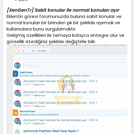
m
a
[XenGenTr] Sabit konular ile normal konuları ayır
t
Eklentin görevi forumunuzda buluna sabit konular ve
a
normal konuları bir birinden şık bir şekilde ayırmak ve
r
i
kullanıcılara bunu vurgulamaktır.
h
Gelişmiş özellikleri ile temaya kolayca entegre olur ve
i
görsellik istediğiniz şekilde değiştirile bilir.