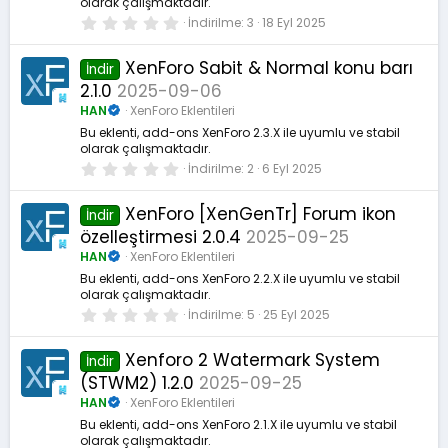
olarak çalışmaktadır.
0
İndirilme
3
18 Eyl 2025
.
0
0
XenForo Sabit & Normal konu barı
İndir
y
2.1.0
2025-09-06
ı
l
HAN
XenForo Eklentileri
d
ı
Bu eklenti, add-ons XenForo 2.3.X ile uyumlu ve stabil
z
olarak çalışmaktadır.
0
İndirilme
2
6 Eyl 2025
.
0
0
XenForo [XenGenTr] Forum ikon
İndir
y
özelleştirmesi 2.0.4
2025-09-25
ı
l
HAN
XenForo Eklentileri
d
ı
Bu eklenti, add-ons XenForo 2.2.X ile uyumlu ve stabil
z
olarak çalışmaktadır.
0
İndirilme
5
25 Eyl 2025
.
0
0
Xenforo 2 Watermark System
İndir
y
(STWM2) 1.2.0
2025-09-25
ı
l
HAN
XenForo Eklentileri
d
ı
Bu eklenti, add-ons XenForo 2.1.X ile uyumlu ve stabil
z
olarak çalışmaktadır.