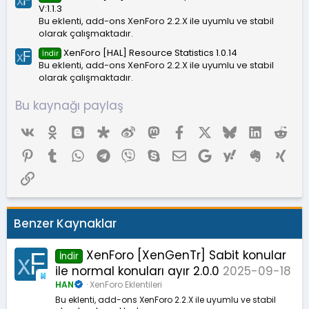
V:1.1.3
Bu eklenti, add-ons XenForo 2.2.X ile uyumlu ve stabil
olarak çalışmaktadır.
XenForo [HAL] Resource Statistics 1.0.14
İndir
Bu eklenti, add-ons XenForo 2.2.X ile uyumlu ve stabil
olarak çalışmaktadır.
Bu kaynağı paylaş
Vk
Ok
Blogger
Diaspora
Weibo
Mastodon
Facebook
X (Twitter)
Bluesky
LinkedIn
Red
Pinterest
Tumblr
WhatsApp
Telegram
Viber
Skype
E-posta
Google
Yahoo
Evernote
Xing
Link
Benzer Kaynaklar
XenForo [XenGenTr] Sabit konular
İndir
ile normal konuları ayır 2.0.0
2025-09-18
HAN
XenForo Eklentileri
Bu eklenti, add-ons XenForo 2.2.X ile uyumlu ve stabil