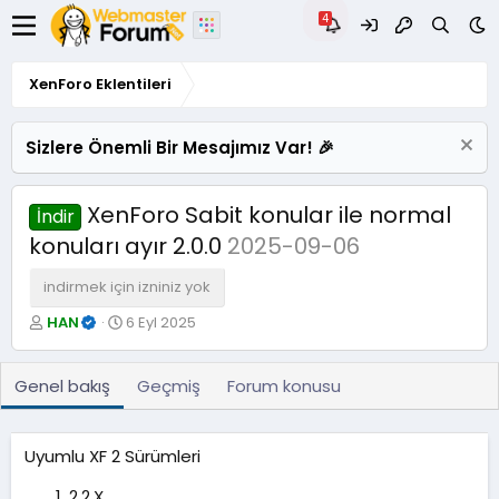
XenForo Eklentileri
Sizlere Önemli Bir Mesajımız Var! 🎉
XenForo Sabit konular ile normal
İndir
konuları ayır 2.0.0
2025-09-06
indirmek için izniniz yok
Y
O
HAN
6 Eyl 2025
a
l
z
u
a
ş
Genel bakış
Geçmiş
Forum konusu
r
t
u
r
Uyumlu XF 2 Sürümleri
u
l
2.2.X