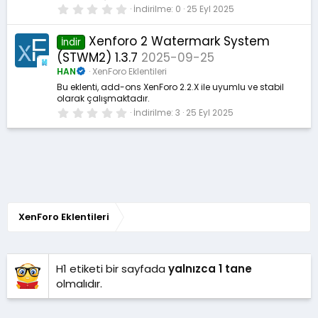
0
İndirilme
0
25 Eyl 2025
.
0
0
Xenforo 2 Watermark System
İndir
y
(STWM2) 1.3.7
2025-09-25
ı
l
HAN
XenForo Eklentileri
d
ı
Bu eklenti, add-ons XenForo 2.2.X ile uyumlu ve stabil
z
olarak çalışmaktadır.
0
İndirilme
3
25 Eyl 2025
.
0
0
y
ı
l
d
ı
z
XenForo Eklentileri
H1 etiketi bir sayfada
yalnızca 1 tane
olmalıdır.