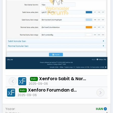
XenForo Sabit & Normal konu barı 2.1.0
İndir
2025-09-06
Xenforo Forumdan duyuru sistemi 2.0.0
İndir
2025-09-06
Yazar
HAN