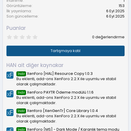
İndirilme
1
Görüntüleme
153
İlk yayınlama
6 Eyl 2025
Son güncelleme
6 Eyl 2025
Puanlar
0
0 değerlendirme
.
0
0
Tartışmaya katıl
y
ı
l
HAN ait diğer kaynakar
d
ı
XenForo [HAL] Resource Copy 1.0.3
İndir
z
Bu eklenti, add-ons XenForo 2.2.X ile uyumlu ve stabil
olarak çalışmaktadır.
XenForo PAYTR Ödeme modülü 1.1.6
İndir
Bu eklenti, add-ons XenForo 2.2.X ile uyumlu ve stabil
olarak çalışmaktadır.
Xenforo [XenGenTr] Core Library 1.0.4
İndir
Bu eklenti, add-ons XenForo 2.2.X ile uyumlu ve stabil
olarak çalışmaktadır.
XenForo [MS] - Dark Mode / Karanlık tema modu
İndir