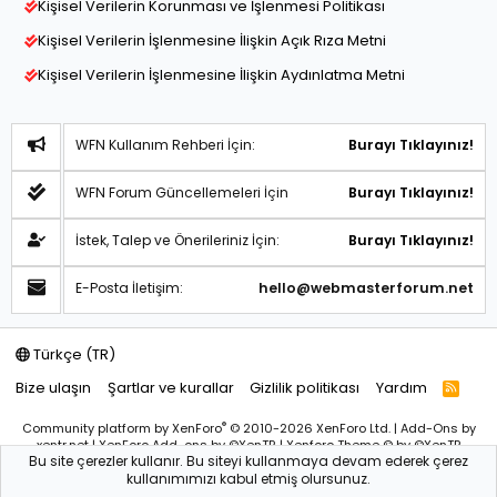
Kişisel Verilerin Korunması ve İşlenmesi Politikası
Kişisel Verilerin İşlenmesine İlişkin Açık Rıza Metni
Kişisel Verilerin İşlenmesine İlişkin Aydınlatma Metni
WFN Kullanım Rehberi İçin:
Burayı Tıklayınız!
WFN Forum Güncellemeleri İçin
Burayı Tıklayınız!
İstek, Talep ve Önerileriniz İçin:
Burayı Tıklayınız!
E-Posta İletişim:
hello@webmasterforum.net
Türkçe (TR)
Bize ulaşın
Şartlar ve kurallar
Gizlilik politikası
Yardım
R
S
S
®
Community platform by XenForo
© 2010-2026 XenForo Ltd.
|
Add-Ons
by
xentr.net |
XenForo Add-ons
by ©XenTR
|
Xenforo Theme
© by ©XenTR
Bu site çerezler kullanır. Bu siteyi kullanmaya devam ederek çerez
Sitemiz bünyesindeki içerikleri izinsiz kullananlar hakkında T.C.K
kullanımımızı kabul etmiş olursunuz.
kanun ve yönetmeliklerine göre yasal işlem başlatılacağını
bu