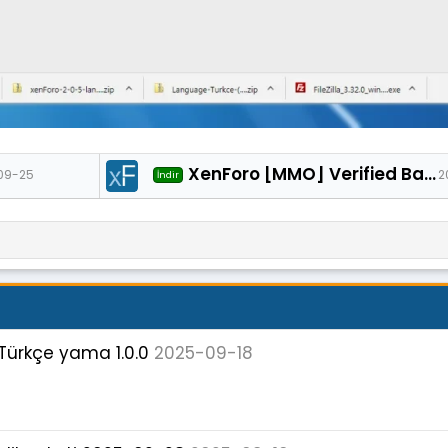
XenForo [MMO] Verified Badge Türkçe yama 1.0.0
09-25
2
İndir
Türkçe yama 1.0.0
2025-09-18