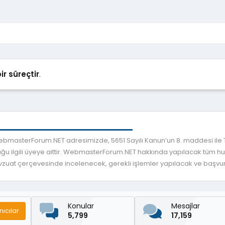
ir süreçtir
.
 WebmasterForum.NET adresimizde, 5651 Sayılı Kanun’un 8. maddesi ile
ğu ilgili üyeye aittir. WebmasterForum.NET hakkında yapılacak tüm huku
mevzuat çerçevesinde incelenecek, gerekli işlemler yapılacak ve başvuru
Konular
Mesajlar
nıcılar
5,799
17,159