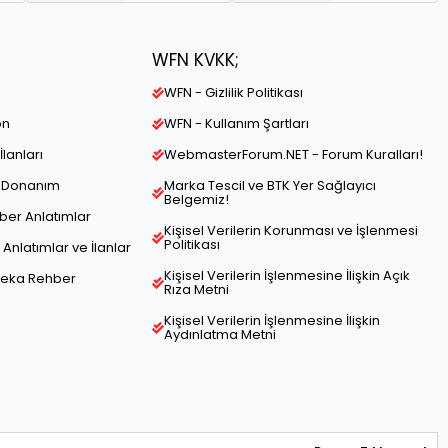
WFN KVKK;
WFN - Gizlilik Politikası
on
WFN - Kullanım Şartları
İlanları
WebmasterForum.NET - Forum Kuralları!
ve Donanım
Marka Tescil ve BTK Yer Sağlayıcı
Belgemiz!
hber Anlatımlar
Kişisel Verilerin Korunması ve İşlenmesi
Politikası
Anlatımlar ve İlanlar
Kişisel Verilerin İşlenmesine İlişkin Açık
Zeka Rehber
Rıza Metni
Kişisel Verilerin İşlenmesine İlişkin
Aydınlatma Metni