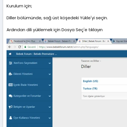
a
Kurulum için;
t
a
Diller bölümünde, sağ üst köşedeki Yükle'yi seçin.
r
i
h
Ardından dili yüklemek için Dosya Seç'e tıklayın
i