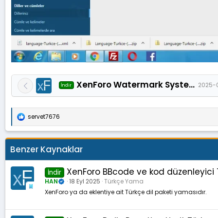
XenForo Watermark System (STWM2) Türkçe dil paketi 1.0.0
2025-
İndir
servet7676
T
e
p
k
Benzer Kaynaklar
i
l
e
XenForo BBcode ve kod düzenleyici 
İndir
r
HAN
18 Eyl 2025
Türkçe Yama
:
XenForo ya da eklentiye ait Türkçe dil paketi yamasıdır.