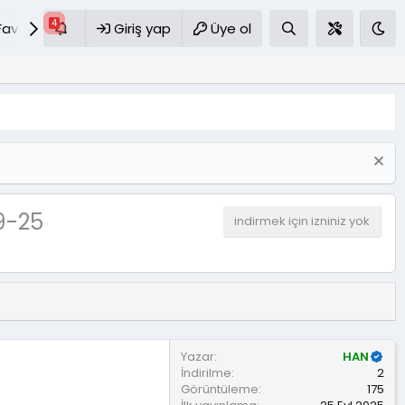
Favoriler
S.S.S
Giriş yap
Üye ol
9-25
indirmek için izniniz yok
Yazar
HAN
İndirilme
2
Görüntüleme
175