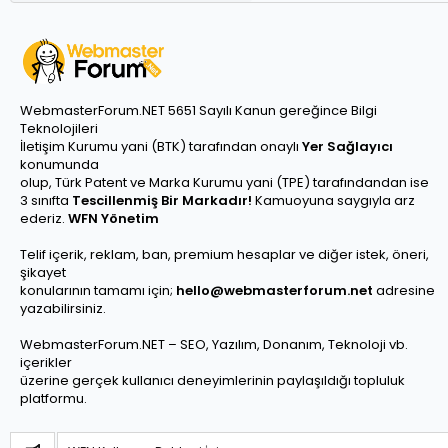
WebmasterForum.NET 5651 Sayılı Kanun gereğince Bilgi
Teknolojileri
İletişim Kurumu yani (BTK) tarafından onaylı
Yer Sağlayıcı
konumunda
olup, Türk Patent ve Marka Kurumu yani (TPE) tarafındandan ise
3 sınıfta
Tescillenmiş Bir Markadır!
Kamuoyuna saygıyla arz
ederiz.
WFN Yönetim
Telif içerik, reklam, ban, premium hesaplar ve diğer istek, öneri,
şikayet
konularının tamamı için;
hello@webmasterforum.net
adresine
yazabilirsiniz.
WebmasterForum.NET – SEO, Yazılım, Donanım, Teknoloji vb.
içerikler
üzerine gerçek kullanıcı deneyimlerinin paylaşıldığı topluluk
platformu.