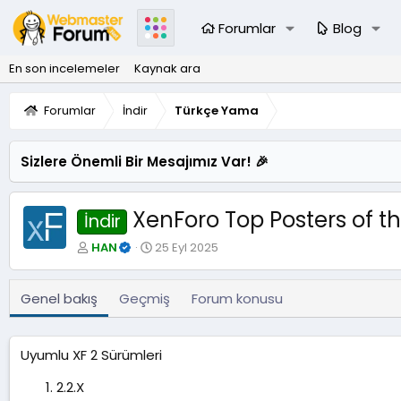
Forumlar
Blog
En son incelemeler
Kaynak ara
Forumlar
İndir
Türkçe Yama
Sizlere Önemli Bir Mesajımız Var! 🎉
XenForo Top Posters of the
İndir
Y
O
HAN
25 Eyl 2025
a
l
z
u
a
ş
Genel bakış
Geçmiş
Forum konusu
r
t
u
r
Uyumlu XF 2 Sürümleri
u
l
2.2.X
m