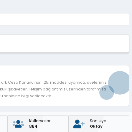
ı
z
 Türk Ceza Kanunu’nun 125. maddesi uyarınca, üyelerimiz
ki şikayetler, iletişim bağlantımız üzerinden tarafımıza
 sahibine bilgi verilecektir.
Kullanıcılar
Son üye
864
Oktay