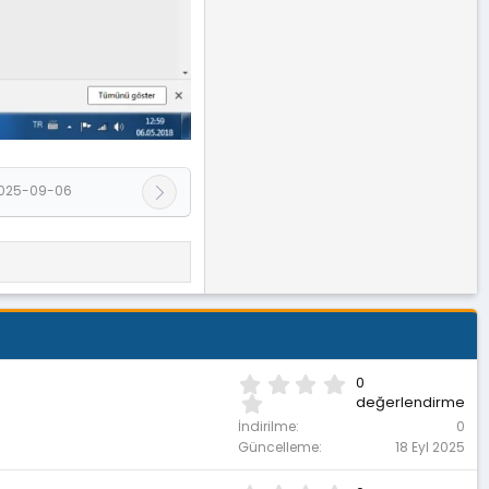
025-09-06
0
0
.
değerlendirme
0
İndirilme
0
0
Güncelleme
18 Eyl 2025
y
ı