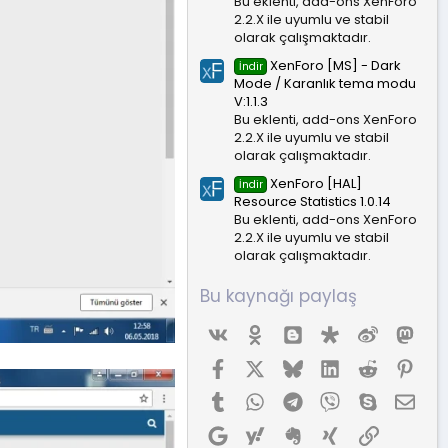
Bu eklenti, add-ons XenForo
2.2.X ile uyumlu ve stabil
olarak çalışmaktadır.
XenForo [MS] - Dark
İndir
Mode / Karanlık tema modu
V:1.1.3
Bu eklenti, add-ons XenForo
2.2.X ile uyumlu ve stabil
olarak çalışmaktadır.
XenForo [HAL]
İndir
Resource Statistics 1.0.14
Bu eklenti, add-ons XenForo
2.2.X ile uyumlu ve stabil
olarak çalışmaktadır.
Bu kaynağı paylaş
Vk
Ok
Blogger
Diaspora
Weibo
Mas
Facebook
X (Twitter)
Bluesky
LinkedIn
Reddit
Pint
Tumblr
WhatsApp
Telegram
Viber
Skype
E-p
Google
Yahoo
Evernote
Xing
Link