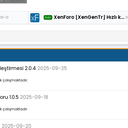
23.1 KB · Görüntüleme: 30
XenForo [XenGenTr] Hızlı kullanıcı etiketle butonu 2.0.0
09-12
2
İndir
eştirmesi 2.0.4
2025-09-25
ak çalışmaktadır.
ru 1.0.5
2025-09-18
ak çalışmaktadır.
4
2025-09-20