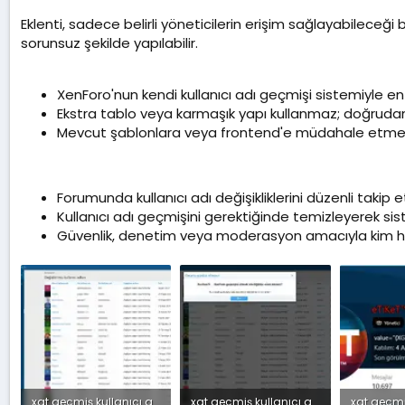
Eklenti, sadece belirli yöneticilerin erişim sağlayabileceği bi
sorunsuz şekilde yapılabilir.
XenForo'nun kendi kullanıcı adı geçmişi sistemiyle en
Ekstra tablo veya karmaşık yapı kullanmaz; doğrudan
Mevcut şablonlara veya frontend'e müdahale etmez,
Forumunda kullanıcı adı değişikliklerini düzenli takip
Kullanıcı adı geçmişini gerektiğinde temizleyerek s
Güvenlik, denetim veya moderasyon amacıyla kim hangi
xgt geçmiş kullanıcı ad yöneticisi.webp
xgt geçmiş kullanıcı ad yöneticisi - sil.webp