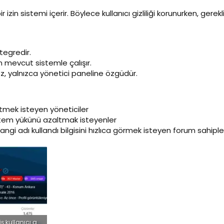
r izin sistemi içerir. Böylece kullanıcı gizliliği korunurken, gerek
tegredir.
 mevcut sistemle çalışır.
 yalnızca yönetici paneline özgüdür.
 etmek isteyen yöneticiler
istem yükünü azaltmak isteyenler
 adı kullandı bilgisini hızlıca görmek isteyen forum sahiple
xgt geçmiş kullanıcı ad yöneticisi profil.webp