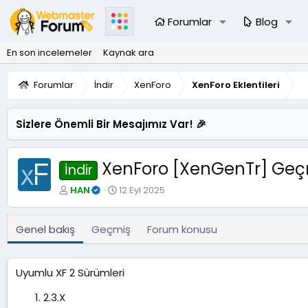
Forumlar
Blog
En son incelemeler
Kaynak ara
Forumlar
İndir
XenForo
XenForo Eklentileri
Sizlere Önemli Bir Mesajımız Var! 🎉
XenForo [XenGenTr] Geçmiş
İndir
Y
O
HAN
12 Eyl 2025
a
l
z
u
a
ş
Genel bakış
Geçmiş
Forum konusu
r
t
u
r
Uyumlu XF 2 Sürümleri
u
l
2.3.X
m