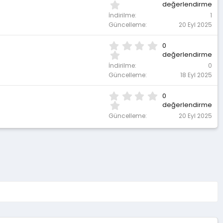
.
değerlendirme
d
0
ı
İndirilme
1
0
z
Güncelleme
20 Eyl 2025
y
ı
0
0
l
.
değerlendirme
d
0
ı
İndirilme
0
0
z
Güncelleme
18 Eyl 2025
y
ı
0
0
l
.
değerlendirme
d
0
ı
Güncelleme
20 Eyl 2025
0
z
y
ı
l
d
ı
z