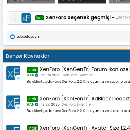
85.5 KB · Görüntüleme: 22
54.9 KB · Görüntüleme: 19
XenForo Seçenek geçmişi - Option history 2025-06-22
2025-
İndir
LubbetuLayn
T
e
p
k
Benzer Kaynaklar
i
l
e
XenForo [XenGenTr] Forum ikon özell
İndir
r
HAN
25 Eyl 2025
XenForo Eklentileri
:
Bu eklenti, add-ons XenForo 2.2.X ile uyumlu ve stabil olar
XenForo [XenGenTr] AdBlock Dedekto
İndir
HAN
18 Eyl 2025
XenForo Eklentileri
Bu eklenti, add-ons XenForo 2.2.X ile uyumlu ve stabil olar
XenForo [XenGenTr] Avatar Size 1.2.
İndir