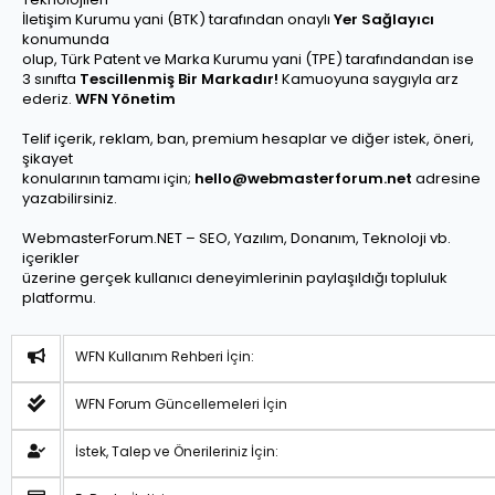
İletişim Kurumu yani (BTK) tarafından onaylı
Yer Sağlayıcı
konumunda
olup, Türk Patent ve Marka Kurumu yani (TPE) tarafındandan ise
3 sınıfta
Tescillenmiş Bir Markadır!
Kamuoyuna saygıyla arz
ederiz.
WFN Yönetim
Telif içerik, reklam, ban, premium hesaplar ve diğer istek, öneri,
şikayet
konularının tamamı için;
hello@webmasterforum.net
adresine
yazabilirsiniz.
WebmasterForum.NET – SEO, Yazılım, Donanım, Teknoloji vb.
içerikler
üzerine gerçek kullanıcı deneyimlerinin paylaşıldığı topluluk
platformu.
WFN Kullanım Rehberi İçin:
WFN Forum Güncellemeleri İçin
İstek, Talep ve Önerileriniz İçin: