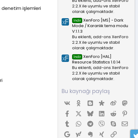
Bu eklenti, add-ons XenForo
2.2.X ile uyumlu ve stabil
li denetim işlemleri
olarak çalışmaktadır.
XenForo [MS] - Dark
İndir
Mode / Karanlık tema modu
V:1.1.3
Bu eklenti, add-ons XenForo
2.2.X ile uyumlu ve stabil
olarak çalışmaktadır.
XenForo [HAL]
İndir
Resource Statistics 1.0.14
Bu eklenti, add-ons XenForo
2.2.X ile uyumlu ve stabil
olarak çalışmaktadır.
ri
Bu kaynağı paylaş
Vk
Ok
Blogger
Diaspora
Weibo
Mas
Facebook
X (Twitter)
Bluesky
LinkedIn
Reddit
Pint
Tumblr
WhatsApp
Telegram
Viber
Skype
E-p
Google
Yahoo
Evernote
Xing
Link