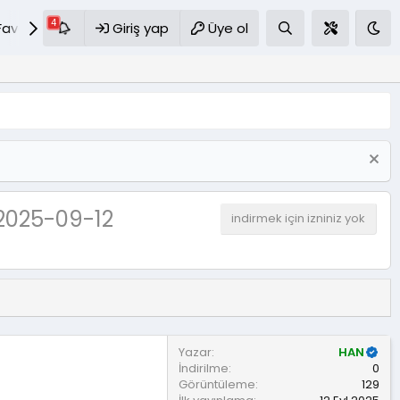
Favoriler
S.S.S
Giriş yap
Üye ol
2025-09-12
indirmek için izniniz yok
Yazar
HAN
İndirilme
0
Görüntüleme
129