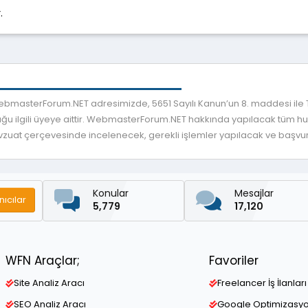
.
 WebmasterForum.NET adresimizde, 5651 Sayılı Kanun’un 8. maddesi ile
ğu ilgili üyeye aittir. WebmasterForum.NET hakkında yapılacak tüm huku
mevzuat çerçevesinde incelenecek, gerekli işlemler yapılacak ve başvuru
Konular
Mesajlar
nıcılar
5,779
17,120
WFN Araçlar;
Favoriler
Site Analiz Aracı
Freelancer İş İlanları
SEO Analiz Aracı
Google Optimizasy