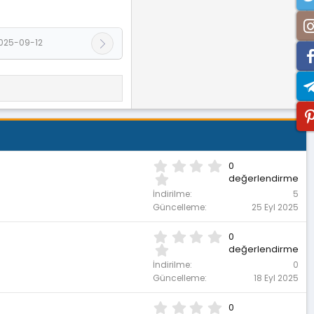
025-09-12
0
0
.
değerlendirme
0
İndirilme
5
0
Güncelleme
25 Eyl 2025
y
ı
0
0
l
.
değerlendirme
d
0
ı
İndirilme
0
0
z
Güncelleme
18 Eyl 2025
y
ı
0
0
l