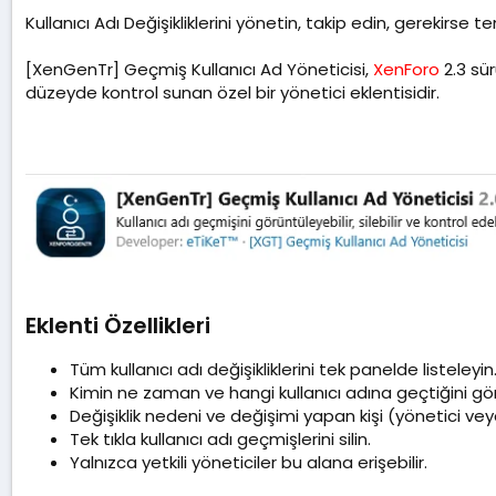
a
Kullanıcı Adı Değişikliklerini yönetin, takip edin, gerekirse t
t
a
[XenGenTr] Geçmiş Kullanıcı Ad Yöneticisi,
r
XenForo
2.3 sür
i
düzeyde kontrol sunan özel bir yönetici eklentisidir.
h
i
Eklenti Özellikleri
Tüm kullanıcı adı değişikliklerini tek panelde listeleyin
Kimin ne zaman ve hangi kullanıcı adına geçtiğini gö
Değişiklik nedeni ve değişimi yapan kişi (yönetici veya 
Tek tıkla kullanıcı adı geçmişlerini silin.
Yalnızca yetkili yöneticiler bu alana erişebilir.