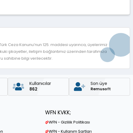
 Türk Ceza Kanunu’nun 125. maddesi uyarınca, üyelerimiz
ki şikayetler, iletişim bağlantımız üzerinden tarafımıza
 sahibine bilgi verilecektir.
Kullanıcılar
Son üye
862
Remusoft
WFN KVKK;
WFN - Gizlilik Politikası
on
WFN - Kullanım Şartları