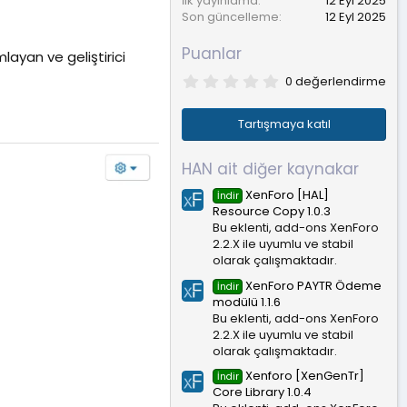
İlk yayınlama
12 Eyl 2025
Son güncelleme
12 Eyl 2025
Puanlar
layan ve geliştirici
0
0 değerlendirme
.
0
0
Tartışmaya katıl
y
ı
l
HAN ait diğer kaynakar
d
ı
XenForo [HAL]
İndir
z
Resource Copy 1.0.3
Bu eklenti, add-ons XenForo
2.2.X ile uyumlu ve stabil
olarak çalışmaktadır.
XenForo PAYTR Ödeme
İndir
modülü 1.1.6
Bu eklenti, add-ons XenForo
2.2.X ile uyumlu ve stabil
olarak çalışmaktadır.
Xenforo [XenGenTr]
İndir
Core Library 1.0.4