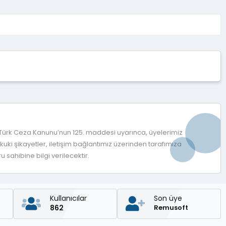
z
 Türk Ceza Kanunu’nun 125. maddesi uyarınca, üyelerimiz
ki şikayetler, iletişim bağlantımız üzerinden tarafımıza
 sahibine bilgi verilecektir.
Kullanıcılar
Son üye
862
Remusoft