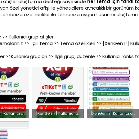
lu afişler oluşturma desteği sayesinde
her tema için farklı t
 özel yönetici afişi ile yöneticilere ayrıcalıklı bir görünüm k
 temanıza özel renkler ile temanıza uygun tasarımı oluşturun.
>> Kullanıcı grup afişleri
alarınız >> İlgili tema >> Tema özellikleri >> [XenGenTr] Kull
 >>Kullanıcı grupları >> İlgili grup, düzenle >> Kullanıcı ranks 
[XenGenTr] Kullanıcı afiş tasarımları - tasarımlar 3.webp
[XenGenTr] Kullanıcı afiş tasarımları - tasarımlar 4.webp
[XenGenTr] Kullanıcı afiş tasarımları - tasarımlar (1).webp
rüntüleme: 24
9.9 KB · Görüntüleme: 33
27.6 KB · Görüntüleme: 31