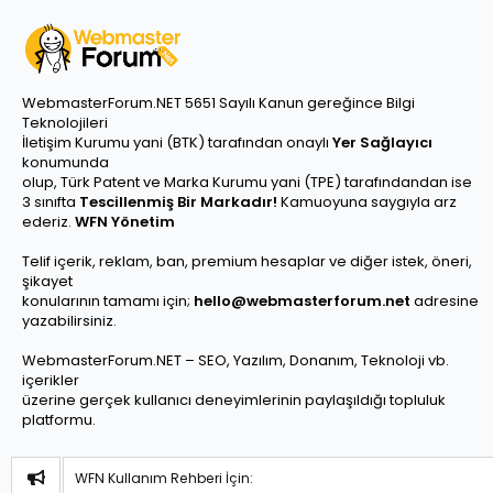
WebmasterForum.NET 5651 Sayılı Kanun gereğince Bilgi
Teknolojileri
İletişim Kurumu yani (BTK) tarafından onaylı
Yer Sağlayıcı
konumunda
olup, Türk Patent ve Marka Kurumu yani (TPE) tarafındandan ise
3 sınıfta
Tescillenmiş Bir Markadır!
Kamuoyuna saygıyla arz
ederiz.
WFN Yönetim
Telif içerik, reklam, ban, premium hesaplar ve diğer istek, öneri,
şikayet
konularının tamamı için;
hello@webmasterforum.net
adresine
yazabilirsiniz.
WebmasterForum.NET – SEO, Yazılım, Donanım, Teknoloji vb.
içerikler
üzerine gerçek kullanıcı deneyimlerinin paylaşıldığı topluluk
platformu.
WFN Kullanım Rehberi İçin: