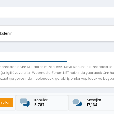
slenir.
 WebmasterForum.NET adresimizde, 5651 Sayılı Kanun’un 8. maddesi ile
ğu ilgili üyeye aittir. WebmasterForum.NET hakkında yapılacak tüm huku
mevzuat çerçevesinde incelenecek, gerekli işlemler yapılacak ve başvuru
Konular
Mesajlar
nıcılar
5,787
17,134