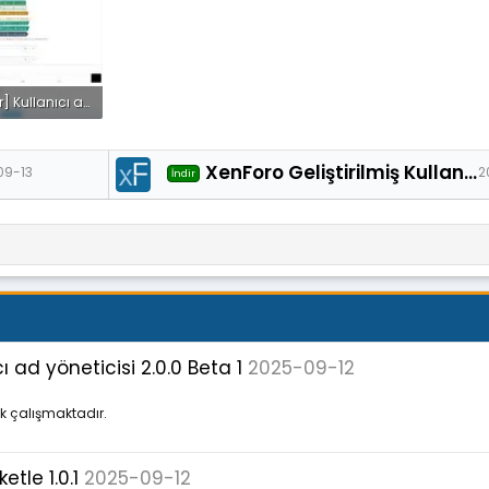
[XenGenTr] Kullanıcı afiş tasarımları - Admin panel Tema özellikleri.webp
51.8 KB · Görüntüleme: 35
XenForo Geliştirilmiş Kullanıcı Kriterleri 1.0.7
09-13
2
İndir
ad yöneticisi 2.0.0 Beta 1
2025-09-12
ak çalışmaktadır.
etle 1.0.1
2025-09-12