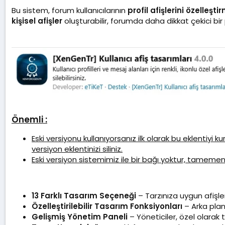
a
Bu sistem, forum kullanıcılarının
profil afişlerini özelleşti
t
kişisel afişler
oluşturabilir, forumda daha dikkat çekici bir 
a
r
i
h
i
Önemli :
Eski versiyonu kullanıyorsanız ilk olarak bu eklentiyi 
versiyon eklentinizi siliniz.
Eski versiyon sistemimiz ile bir bağı yoktur, tamem
13 Farklı Tasarım Seçeneği
– Tarzınıza uygun afişler
Özelleştirilebilir Tasarım Fonksiyonları
– Arka plan 
Gelişmiş Yönetim Paneli
– Yöneticiler, özel olarak t