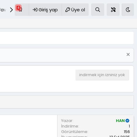
Favoriler
S.S.S
Giriş yap
Üye ol
indirmek için izniniz yok
Yazar
HAN
İndirilme
1
Görüntüleme
156