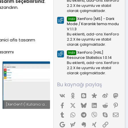
Bu eklenti, add-ons XenForo
asarım seçebilirsiniz
.
2.2.X ile uyumlu ve stabil
azandırın.
olarak çalışmaktadır.
XenForo [MS] - Dark
İndir
Mode / Karanlık tema modu
V:1.1.3
Bu eklenti, add-ons XenForo
2.2.X ile uyumlu ve stabil
anici afis tasarım
olarak çalışmaktadır.
tasarımı
XenForo [HAL]
İndir
Resource Statistics 1.0.14
Bu eklenti, add-ons XenForo
2.2.X ile uyumlu ve stabil
olarak çalışmaktadır.
Bu kaynağı paylaş
Vk
Ok
Blogger
Diaspora
Weibo
Mas
Facebook
X (Twitter)
Bluesky
LinkedIn
Reddit
Pint
[XenGenTr] Kullanıcı afiş tasarımları - Admin panel liste.webp
24 KB · Görüntüleme: 32
Tumblr
WhatsApp
Telegram
Viber
Skype
E-p
Google
Yahoo
Evernote
Xing
Link