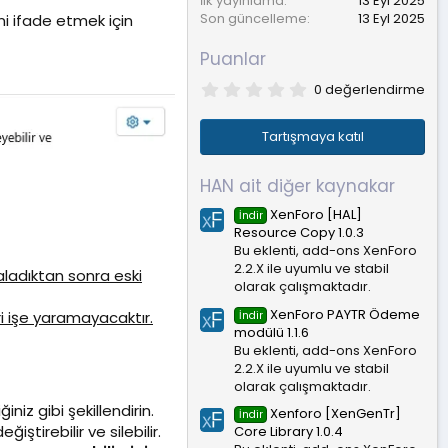
İlk yayınlama
13 Eyl 2025
Son güncelleme
13 Eyl 2025
ini ifade etmek için
Puanlar
0
0 değerlendirme
.
0
0
Tartışmaya katıl
y
ı
l
HAN ait diğer kaynakar
d
ı
XenForo [HAL]
İndir
z
Resource Copy 1.0.3
Bu eklenti, add-ons XenForo
2.2.X ile uyumlu ve stabil
yaladıktan sonra eski
olarak çalışmaktadır.
XenForo PAYTR Ödeme
i işe yaramayacaktır.
İndir
modülü 1.1.6
Bu eklenti, add-ons XenForo
2.2.X ile uyumlu ve stabil
olarak çalışmaktadır.
iniz gibi şekillendirin.
Xenforo [XenGenTr]
İndir
iştirebilir ve silebilir.
Core Library 1.0.4