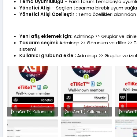
Tema Uyumluluğu
– Farklı forum temalarıyla uyum
Yönetici Afişi
– Seçilen tasarıma birebir uyum sağlayan
Yönetici Afişi Özelleştir :
Tema özellikleri alanından
Yeni afiş eklemek için:
Admincp >> Gruplar ve izinler 
Tasarım seçimi:
Admincp >> Görünüm ve diller >> Tem
sistemi
Kullanıcı grubuna ekle :
Admincp >> Gruplar ve izinler
[XenGenTr] Kullanıcı afiş tasarımları - tasarımlar 1.webp
[XenGenTr] Kullanıcı afiş tasarımları - tasarımlar 2.webp
9.2 KB · Görüntüleme: 30
9.4 KB · Görüntüleme: 30
9 KB · Gö