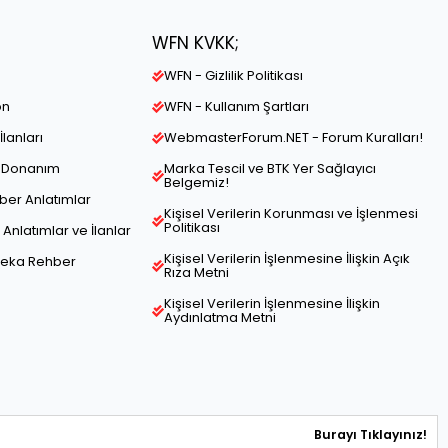
WFN KVKK;
WFN - Gizlilik Politikası
on
WFN - Kullanım Şartları
İlanları
WebmasterForum.NET - Forum Kuralları!
ve Donanım
Marka Tescil ve BTK Yer Sağlayıcı
Belgemiz!
hber Anlatımlar
Kişisel Verilerin Korunması ve İşlenmesi
Politikası
Anlatımlar ve İlanlar
Kişisel Verilerin İşlenmesine İlişkin Açık
Zeka Rehber
Rıza Metni
Kişisel Verilerin İşlenmesine İlişkin
Aydınlatma Metni
Burayı Tıklayınız!