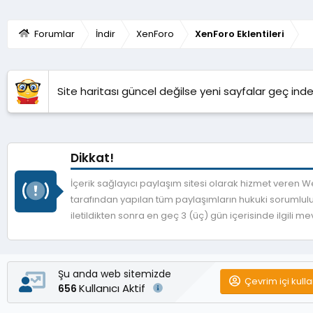
Forumlar
İndir
XenForo
XenForo Eklentileri
Site haritası güncel değilse yeni sayfalar geç indek
Dikkat!
İçerik sağlayıcı paylaşım sitesi olarak hizmet veren
tarafından yapılan tüm paylaşımların hukuki sorumlulu
iletildikten sonra en geç 3 (üç) gün içerisinde ilgili 
Şu anda web sitemizde
Çevrim içi kulla
Kullanıcı Aktif
656