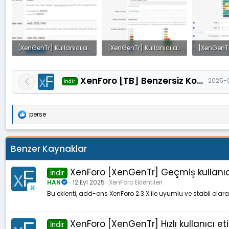
[XenGenTr] Kullanıcı afiş tasarımları - Admin panel düzenle.webp
[XenGenTr] Kullanıcı afiş tasarımları - Admin panel kullanıcı grubu.webp
21 KB · Görüntüleme: 30
35.7 KB · Görüntüleme: 29
XenForo [TB] Benzersiz Konu Başlığı 1.0.0
2025-
İndir
perse
T
e
p
k
Benzer Kaynaklar
i
l
e
XenForo [XenGenTr] Geçmiş kullanıcı 
İndir
r
HAN
12 Eyl 2025
XenForo Eklentileri
:
Bu eklenti, add-ons XenForo 2.3.X ile uyumlu ve stabil olar
XenForo [XenGenTr] Hızlı kullanıcı etik
İndir