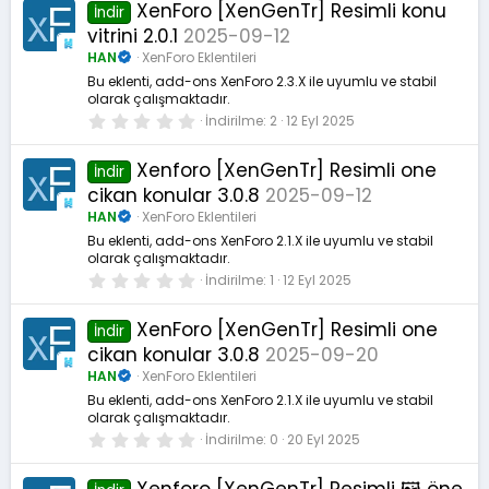
XenForo [XenGenTr] Resimli konu
İndir
vitrini 2.0.1
2025-09-12
HAN
XenForo Eklentileri
Bu eklenti, add-ons XenForo 2.3.X ile uyumlu ve stabil
olarak çalışmaktadır.
0
İndirilme
2
12 Eyl 2025
.
0
0
Xenforo [XenGenTr] Resimli one
İndir
y
cikan konular 3.0.8
2025-09-12
ı
l
HAN
XenForo Eklentileri
d
ı
Bu eklenti, add-ons XenForo 2.1.X ile uyumlu ve stabil
z
olarak çalışmaktadır.
0
İndirilme
1
12 Eyl 2025
.
0
0
XenForo [XenGenTr] Resimli one
İndir
y
cikan konular 3.0.8
2025-09-20
ı
l
HAN
XenForo Eklentileri
d
ı
Bu eklenti, add-ons XenForo 2.1.X ile uyumlu ve stabil
z
olarak çalışmaktadır.
0
İndirilme
0
20 Eyl 2025
.
0
0
Xenforo [XenGenTr] Resimli 🖼️ öne