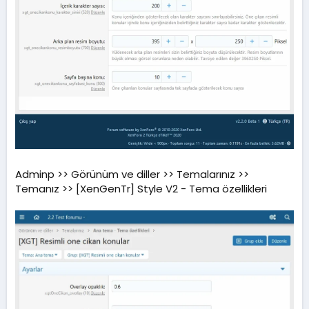
Adminp >> Görünüm ve diller >> Temalarınız >>
Temanız >> [XenGenTr] Style V2 - Tema özellikleri