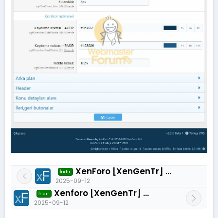
XenForo [XenGenTr] Resimli konu vitrini 2.0.1
İndir
2025-09-12
Xenforo [XenGenTr] Resimli one cikan konular 3.0.8
İndir
2025-09-12