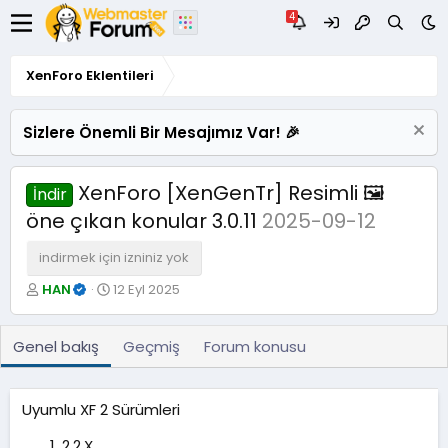
XenForo Eklentileri
Sizlere Önemli Bir Mesajımız Var! 🎉
XenForo [XenGenTr] Resimli 🖼️
İndir
öne çıkan konular 3.0.11
2025-09-12
indirmek için izniniz yok
Y
O
HAN
12 Eyl 2025
a
l
z
u
a
ş
Genel bakış
Geçmiş
Forum konusu
r
t
u
r
Uyumlu XF 2 Sürümleri
u
l
2.2.X