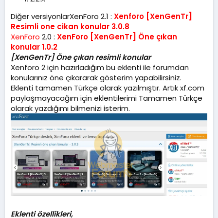
m
a
Diğer versiyonlarXenForo 2.1 :
Xenforo [XenGenTr]
t
Resimli one cikan konular 3.0.8
a
XenForo
2.0 :
r
XenForo [XenGenTr] Öne çıkan
i
konular 1.0.2
h
[XenGenTr] Öne çıkan resimli konular
i
Xenforo 2 için hazırladığım bu eklenti ile forumdan
konularınız öne çıkararak gösterim yapabilirsiniz.
Eklenti tamamen Türkçe olarak yazılmıştır. Artık xf.com
paylaşmayacağım için eklentilerimi Tamamen Türkçe
olarak yazdığımı bilmenizi isterim.
Eklenti özellikleri,