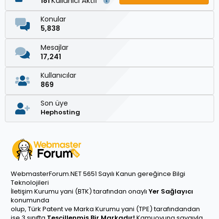
Kullanıcı Aktif
181
Konular
5,838
Mesajlar
17,241
Kullanıcılar
869
Son üye
Hephosting
WebmasterForum.NET 5651 Sayılı Kanun gereğince Bilgi
Teknolojileri
İletişim Kurumu yani (BTK) tarafından onaylı
Yer Sağlayıcı
konumunda
olup, Türk Patent ve Marka Kurumu yani (TPE) tarafındandan
ise 3 sınıfta
Tescillenmiş Bir Markadır!
Kamuoyuna saygıyla