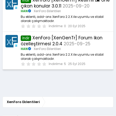
İndir
y
çıkan konular 3.0.11
2025-09-20
ı
l
HAN
XenForo Eklentileri
d
ı
Bu eklenti, add-ons XenForo 2.2.X ile uyumlu ve stabil
z
olarak çalışmaktadır.
0
İndirilme
0
20 Eyl 2025
.
0
0
XenForo [XenGenTr] Forum ikon
İndir
y
özelleştirmesi 2.0.4
2025-09-25
ı
l
HAN
XenForo Eklentileri
d
ı
Bu eklenti, add-ons XenForo 2.2.X ile uyumlu ve stabil
z
olarak çalışmaktadır.
0
İndirilme
5
25 Eyl 2025
.
0
0
y
ı
l
d
ı
z
XenForo Eklentileri