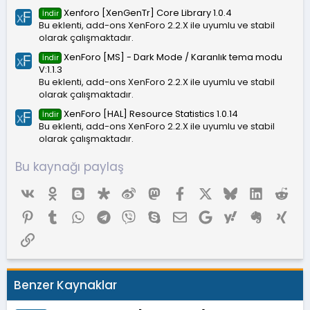
Xenforo [XenGenTr] Core Library 1.0.4
İndir
Bu eklenti, add-ons XenForo 2.2.X ile uyumlu ve stabil
olarak çalışmaktadır.
XenForo [MS] - Dark Mode / Karanlık tema modu
İndir
V:1.1.3
Bu eklenti, add-ons XenForo 2.2.X ile uyumlu ve stabil
olarak çalışmaktadır.
XenForo [HAL] Resource Statistics 1.0.14
İndir
Bu eklenti, add-ons XenForo 2.2.X ile uyumlu ve stabil
olarak çalışmaktadır.
Bu kaynağı paylaş
Vk
Ok
Blogger
Diaspora
Weibo
Mastodon
Facebook
X (Twitter)
Bluesky
LinkedIn
Red
Pinterest
Tumblr
WhatsApp
Telegram
Viber
Skype
E-posta
Google
Yahoo
Evernote
Xing
Link
Benzer Kaynaklar