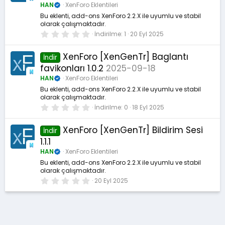
l
HAN
XenForo Eklentileri
d
ı
Bu eklenti, add-ons XenForo 2.2.X ile uyumlu ve stabil
z
olarak çalışmaktadır.
0
İndirilme
1
20 Eyl 2025
.
0
0
XenForo [XenGenTr] Baglantı
İndir
y
favikonları 1.0.2
2025-09-18
ı
l
HAN
XenForo Eklentileri
d
ı
Bu eklenti, add-ons XenForo 2.2.X ile uyumlu ve stabil
z
olarak çalışmaktadır.
0
İndirilme
0
18 Eyl 2025
.
0
0
XenForo [XenGenTr] Bildirim Sesi
İndir
y
1.1.1
ı
l
HAN
XenForo Eklentileri
d
ı
Bu eklenti, add-ons XenForo 2.2.X ile uyumlu ve stabil
z
olarak çalışmaktadır.
0
20 Eyl 2025
.
0
0
y
ı
l