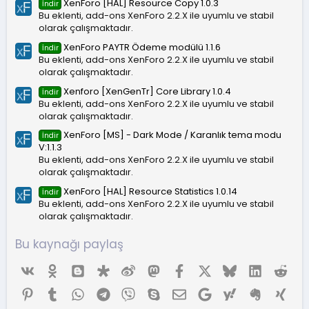
XenForo [HAL] Resource Copy 1.0.3
İndir
z
Bu eklenti, add-ons XenForo 2.2.X ile uyumlu ve stabil
olarak çalışmaktadır.
XenForo PAYTR Ödeme modülü 1.1.6
İndir
Bu eklenti, add-ons XenForo 2.2.X ile uyumlu ve stabil
olarak çalışmaktadır.
Xenforo [XenGenTr] Core Library 1.0.4
İndir
Bu eklenti, add-ons XenForo 2.2.X ile uyumlu ve stabil
olarak çalışmaktadır.
XenForo [MS] - Dark Mode / Karanlık tema modu
İndir
V:1.1.3
Bu eklenti, add-ons XenForo 2.2.X ile uyumlu ve stabil
olarak çalışmaktadır.
XenForo [HAL] Resource Statistics 1.0.14
İndir
Bu eklenti, add-ons XenForo 2.2.X ile uyumlu ve stabil
olarak çalışmaktadır.
Bu kaynağı paylaş
Vk
Ok
Blogger
Diaspora
Weibo
Mastodon
Facebook
X (Twitter)
Bluesky
LinkedIn
Red
Pinterest
Tumblr
WhatsApp
Telegram
Viber
Skype
E-posta
Google
Yahoo
Evernote
Xing