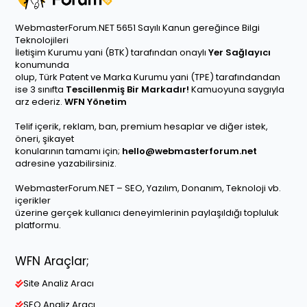
WebmasterForum.NET 5651 Sayılı Kanun gereğince Bilgi
Teknolojileri
İletişim Kurumu yani (BTK) tarafından onaylı
Yer Sağlayıcı
konumunda
olup, Türk Patent ve Marka Kurumu yani (TPE) tarafındandan
ise 3 sınıfta
Tescillenmiş Bir Markadır!
Kamuoyuna saygıyla
arz ederiz.
WFN Yönetim
Telif içerik, reklam, ban, premium hesaplar ve diğer istek,
öneri, şikayet
konularının tamamı için;
hello@webmasterforum.net
adresine yazabilirsiniz.
WebmasterForum.NET – SEO, Yazılım, Donanım, Teknoloji vb.
içerikler
üzerine gerçek kullanıcı deneyimlerinin paylaşıldığı topluluk
platformu.
WFN Araçlar;
Site Analiz Aracı
SEO Analiz Aracı