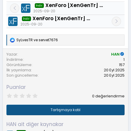
XenForo [XenGenTr] Öne çıkan konular 1.0.2
İndir
2025-09-20
XenForo [XenGenTr] Snippet Post 1.0.4
İndir
2025-09-20
SyLvesTR
ve
servet7676
T
e
p
Yazar
HAN
k
İndirilme
1
i
Görüntüleme
157
l
İlk yayınlama
20 Eyl 2025
e
r
Son güncelleme
20 Eyl 2025
:
Puanlar
0
0 değerlendirme
.
0
0
Tartışmaya katıl
y
ı
l
HAN ait diğer kaynakar
d
ı