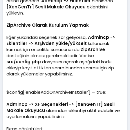
dizine gönderin.
Admincp -> Eklentiler
alanından
[XenGenTr] Sesli Makale Okuyucu
eklentisini
yükleyin.
ZipArchive Olarak Kurulum Yapmak
Eğer yukarıdaki seçenek zor geliyorsa
, Admincp ->
Eklentiler -> Arşivden yükle/yükselt
kullanarak
kurmak için öncelikle sunucunuzda
ZipArchive
desteğinin olması gerekmektedir. Var ise
src/config.php
dosyasını açarak aşağıdaki kodu
ekleyip kayıt ettikten sonra bundan sonrası için zip
olarak yüklemeler yapabilirsiniz.
$config['enableAddOnArchiveInstaller'] = true;
Admincp -> XF Seçenekleri -> [XenGenTr] Sesli
Makale Okuyucu
alanından eklentiyi aktif edebilir ve
ayarlamalarını yapabilirsiniz.
Ekran görüntüleri: