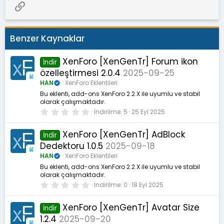
Link
Benzer Kaynaklar
XenForo [XenGenTr] Forum ikon
İndir
özelleştirmesi 2.0.4
2025-09-25
HAN
XenForo Eklentileri
Bu eklenti, add-ons XenForo 2.2.X ile uyumlu ve stabil
olarak çalışmaktadır.
0
İndirilme
5
25 Eyl 2025
.
0
0
XenForo [XenGenTr] AdBlock
İndir
y
Dedektoru 1.0.5
2025-09-18
ı
l
HAN
XenForo Eklentileri
d
ı
Bu eklenti, add-ons XenForo 2.2.X ile uyumlu ve stabil
z
olarak çalışmaktadır.
0
İndirilme
0
18 Eyl 2025
.
0
0
XenForo [XenGenTr] Avatar Size
İndir
y
1.2.4
2025-09-20
ı