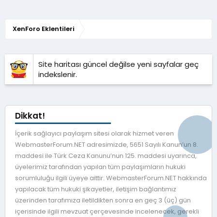
d
ı
z
XenForo Eklentileri
Site haritası güncel değilse yeni sayfalar geç
indekslenir.
Dikkat!
İçerik sağlayıcı paylaşım sitesi olarak hizmet veren
WebmasterForum.NET adresimizde, 5651 Sayılı Kanun’un 8.
maddesi ile Türk Ceza Kanunu’nun 125. maddesi uyarınca,
üyelerimiz tarafından yapılan tüm paylaşımların hukuki
sorumluluğu ilgili üyeye aittir. WebmasterForum.NET hakkında
yapılacak tüm hukuki şikayetler, iletişim bağlantımız
üzerinden tarafımıza iletildikten sonra en geç 3 (üç) gün
içerisinde ilgili mevzuat çerçevesinde incelenecek, gerekli