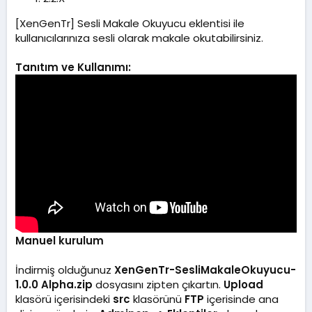
m
a
[XenGenTr] Sesli Makale Okuyucu eklentisi ile
t
kullanıcılarınıza sesli olarak makale okutabilirsiniz.
a
r
i
Tanıtım ve Kullanımı:
h
i
Manuel kurulum
İndirmiş olduğunuz
XenGenTr-SesliMakaleOkuyucu-
1.0.0 Alpha.zip
dosyasını zipten çıkartın.
Upload
klasörü içerisindeki
src
klasörünü
FTP
içerisinde ana