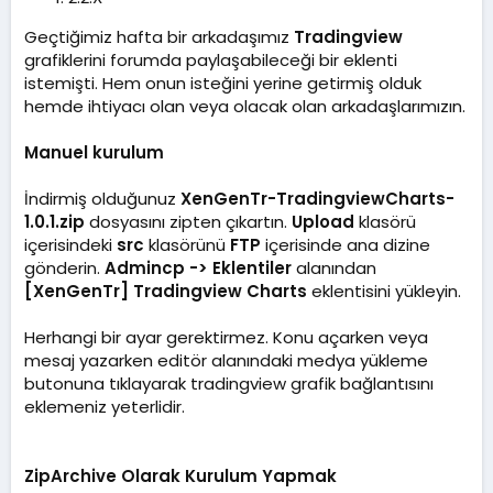
m
a
Geçtiğimiz hafta bir arkadaşımız
Tradingview
t
grafiklerini forumda paylaşabileceği bir eklenti
a
istemişti. Hem onun isteğini yerine getirmiş olduk
r
i
hemde ihtiyacı olan veya olacak olan arkadaşlarımızın.
h
i
Manuel kurulum
İndirmiş olduğunuz
XenGenTr-TradingviewCharts-
1.0.1.zip
dosyasını zipten çıkartın.
Upload
klasörü
içerisindeki
src
klasörünü
FTP
içerisinde ana dizine
gönderin.
Admincp -> Eklentiler
alanından
[XenGenTr] Tradingview Charts
eklentisini yükleyin.
Herhangi bir ayar gerektirmez. Konu açarken veya
mesaj yazarken editör alanındaki medya yükleme
butonuna tıklayarak tradingview grafik bağlantısını
eklemeniz yeterlidir.
ZipArchive Olarak Kurulum Yapmak