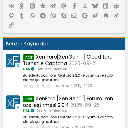
Vk
Ok
Blogger
Diaspora
Weibo
Mastodon
Facebook
X (Twitter)
Bluesky
LinkedIn
Red
Pinterest
Tumblr
WhatsApp
Telegram
Viber
Skype
E-posta
Google
Yahoo
Evernote
Xing
Link
Benzer Kaynaklar
Xen Foro[XenGenTr] Cloudflare
İndir
Turnstile Captcha
2025-09-21
HAN
XenForo Eklentileri
Bu eklenti, add-ons XenForo 2.2.X ile uyumlu ve stabil
olarak çalışmaktadır.
0
İndirilme
1
21 Eyl 2025
.
0
0
XenForo [XenGenTr] Forum ikon
İndir
y
özelleştirmesi 2.0.4
2025-09-25
ı
l
HAN
XenForo Eklentileri
d
ı
Bu eklenti, add-ons XenForo 2.2.X ile uyumlu ve stabil
z
olarak çalışmaktadır.
0
İndirilme
5
25 Eyl 2025