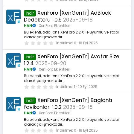
.
0
0
XenForo [XenGenTr] AdBlock
İndir
y
Dedektoru 1.0.5
2025-09-18
ı
l
HAN
XenForo Eklentileri
d
ı
Bu eklenti, add-ons XenForo 2.2.X ile uyumlu ve stabil
z
olarak çalışmaktadır.
0
İndirilme
0
18 Eyl 2025
.
0
0
XenForo [XenGenTr] Avatar Size
İndir
y
1.2.4
2025-09-20
ı
l
HAN
XenForo Eklentileri
d
ı
Bu eklenti, add-ons XenForo 2.2.X ile uyumlu ve stabil
z
olarak çalışmaktadır.
0
İndirilme
1
20 Eyl 2025
.
0
0
XenForo [XenGenTr] Baglantı
İndir
y
favikonları 1.0.2
2025-09-18
ı
l
HAN
XenForo Eklentileri
d
ı
Bu eklenti, add-ons XenForo 2.2.X ile uyumlu ve stabil
z
olarak çalışmaktadır.
0
İndirilme
0
18 Eyl 2025