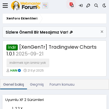
XenForo Eklentileri
Sizlere Önemli Bir Mesajımız Var! 🎉
[XenGenTr] Tradingview Charts
İndir
1.0.1
2025-09-21
indirmek için izniniz yok
Y
O
HAN
21 Eyl 2025
a
l
z
u
a
ş
Genel bakış
Geçmiş
Forum konusu
r
t
u
r
Uyumlu XF 2 Sürümleri
u
l
2.2.X