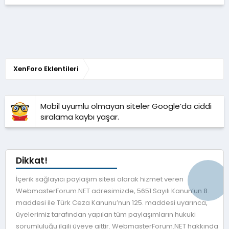
.
0
0
y
ı
l
d
ı
z
XenForo Eklentileri
Mobil uyumlu olmayan siteler Google’da ciddi
sıralama kaybı yaşar.
Dikkat!
İçerik sağlayıcı paylaşım sitesi olarak hizmet veren
WebmasterForum.NET adresimizde, 5651 Sayılı Kanun’un 8.
maddesi ile Türk Ceza Kanunu’nun 125. maddesi uyarınca,
üyelerimiz tarafından yapılan tüm paylaşımların hukuki
sorumluluğu ilgili üyeye aittir. WebmasterForum.NET hakkında