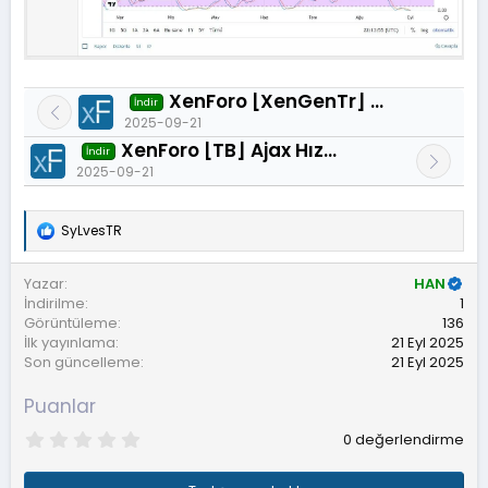
XenForo [XenGenTr] Onaylanmamış Üyeye İçeriği Gizle 1.0.1
İndir
2025-09-21
XenForo [TB] Ajax Hızlı Arama 1.0.3
İndir
2025-09-21
SyLvesTR
T
e
p
Yazar
HAN
k
İndirilme
1
i
Görüntüleme
136
l
İlk yayınlama
21 Eyl 2025
e
r
Son güncelleme
21 Eyl 2025
:
Puanlar
0
0 değerlendirme
.
0
0