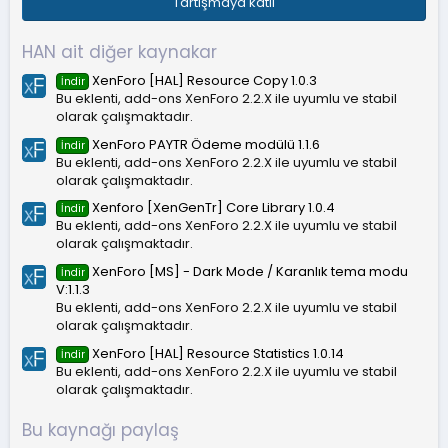
Tartışmaya katıl
y
ı
l
HAN ait diğer kaynakar
d
ı
XenForo [HAL] Resource Copy 1.0.3
İndir
z
Bu eklenti, add-ons XenForo 2.2.X ile uyumlu ve stabil
olarak çalışmaktadır.
XenForo PAYTR Ödeme modülü 1.1.6
İndir
Bu eklenti, add-ons XenForo 2.2.X ile uyumlu ve stabil
olarak çalışmaktadır.
Xenforo [XenGenTr] Core Library 1.0.4
İndir
Bu eklenti, add-ons XenForo 2.2.X ile uyumlu ve stabil
olarak çalışmaktadır.
XenForo [MS] - Dark Mode / Karanlık tema modu
İndir
V:1.1.3
Bu eklenti, add-ons XenForo 2.2.X ile uyumlu ve stabil
olarak çalışmaktadır.
XenForo [HAL] Resource Statistics 1.0.14
İndir
Bu eklenti, add-ons XenForo 2.2.X ile uyumlu ve stabil
olarak çalışmaktadır.
Bu kaynağı paylaş