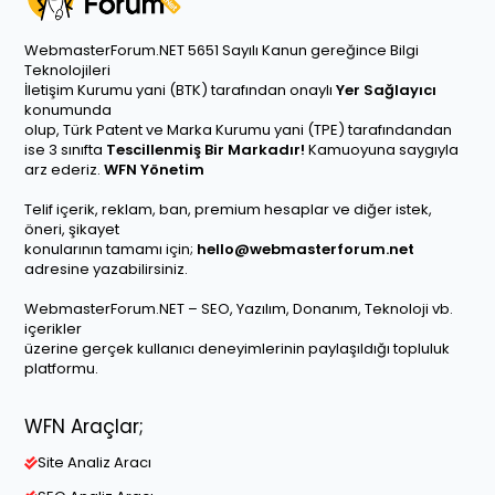
WebmasterForum.NET 5651 Sayılı Kanun gereğince Bilgi
Teknolojileri
İletişim Kurumu yani (BTK) tarafından onaylı
Yer Sağlayıcı
konumunda
olup, Türk Patent ve Marka Kurumu yani (TPE) tarafındandan
ise 3 sınıfta
Tescillenmiş Bir Markadır!
Kamuoyuna saygıyla
arz ederiz.
WFN Yönetim
Telif içerik, reklam, ban, premium hesaplar ve diğer istek,
öneri, şikayet
konularının tamamı için;
hello@webmasterforum.net
adresine yazabilirsiniz.
WebmasterForum.NET – SEO, Yazılım, Donanım, Teknoloji vb.
içerikler
üzerine gerçek kullanıcı deneyimlerinin paylaşıldığı topluluk
platformu.
WFN Araçlar;
Site Analiz Aracı