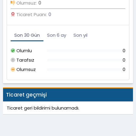
Olumsuz
0
Ticaret Puanı
0
Son 30 Gün
Son 6 ay
Son yıl
Olumlu
0
Tarafsız
0
Olumsuz
0
Ticaret geçmişi
Ticaret geri bildirimi bulunamadı.