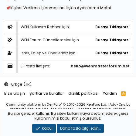
Kişisel Verilerin İşlenmesine İlişkin Aydınlatma Metni
WFN Kullanım Rehberi İçin:
Burayı Tıklayınız!
WFN Forum Güncellemeleri İçin
Burayı Tıklayınız!
İstek, Talep ve Önerileriniz İçin:
Burayı Tıklayınız!
E-Posta İletişim:
hello@webmasterforum.net
Türkçe (TR)
Bize ulaşın
Şartlar ve kurallar
Gizlilik politikası
Yardım
R
S
S
®
Community platform by XenForo
© 2010-2026 XenForo Ltd.
|
Add-Ons
by
xentr.net |
XenForo Add-ons
by ©XenTR
|
Xenforo Theme
© by ©XenTR
Bu site çerezler kullanır. Bu siteyi kullanmaya devam ederek çerez
Sitemiz bünyesindeki içerikleri izinsiz kullananlar hakkında T.C.K
kullanımımızı kabul etmiş olursunuz.
kanun ve yönetmeliklerine göre yasal işlem başlatılacağını
bu
alandan yazılı olarak beyan ederiz!
Kabul
Daha fazla bilgi edin…
WebmasterForum.NET – Tüm Hakları Saklıdır © 2025-2026