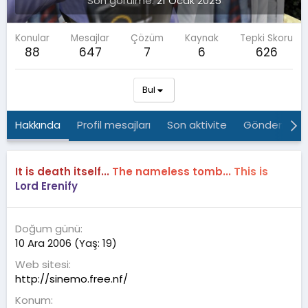
Son görülme
21 Ocak 2025
Konular
Mesajlar
Çözüm
Kaynak
Tepki Skoru
88
647
7
6
626
Bul
Hakkında
Profil mesajları
Son aktivite
Gönderiler
It is death itself...
The nameless tomb...
This is
Lord Erenify
Doğum günü
10 Ara 2006 (Yaş: 19)
Web sitesi
http://sinemo.free.nf/
Konum