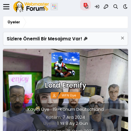
Üyeler
Sizlere Önemli Bir Mesajımız Var! 🎉
Lord Erenify
WFN Üye
Kayıtlı Üye
·
19
·
Konum
Deutschland
Katılım
7 Ara 2024
Üyelik
1 Yıl 8 Ay 2 Gün