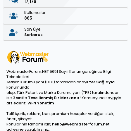
17,176
Kullanıcılar
865
Son üye
Serberus
WebmasterForum.NET 5651 Sayılı Kanun gereğince Bilgi
Teknolojileri
İletişim Kurumu yani (BTK) tarafından onaylı
Yer Sağlayıcı
konumunda
olup, Türk Patent ve Marka Kurumu yani (TPE) tarafındandan
ise 3 sınıfta
Tescillenmiş Bir Markadır!
Kamuoyuna saygıyla
arz ederiz.
WFN Yönetim
Telif içerik, reklam, ban, premium hesaplar ve diğer istek,
öneri, şikayet
konularının tamamı için;
hello@webmasterforum.net
adresine yazabilirsiniz.