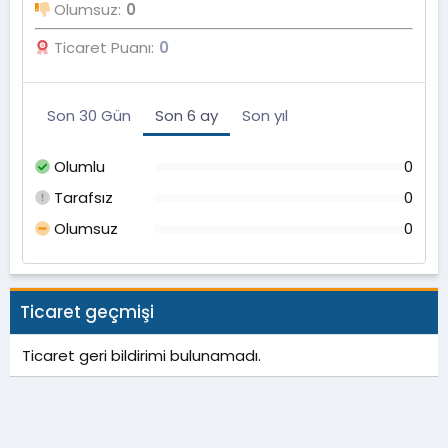
Olumsuz
0
Ticaret Puanı
0
Son 30 Gün
Son 6 ay
Son yıl
Olumlu
0
Tarafsız
0
Olumsuz
0
Ticaret geçmişi
Ticaret geri bildirimi bulunamadı.