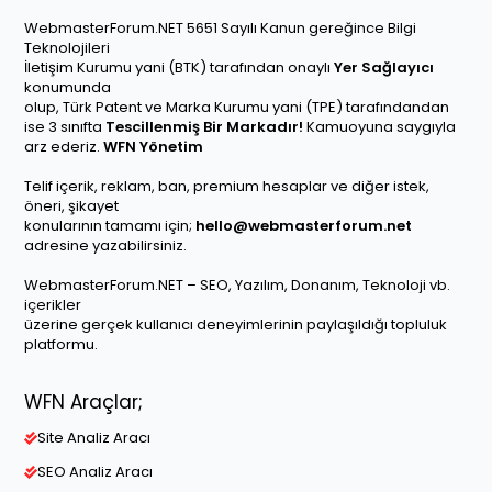
WebmasterForum.NET 5651 Sayılı Kanun gereğince Bilgi
Teknolojileri
İletişim Kurumu yani (BTK) tarafından onaylı
Yer Sağlayıcı
konumunda
olup, Türk Patent ve Marka Kurumu yani (TPE) tarafındandan
ise 3 sınıfta
Tescillenmiş Bir Markadır!
Kamuoyuna saygıyla
arz ederiz.
WFN Yönetim
Telif içerik, reklam, ban, premium hesaplar ve diğer istek,
öneri, şikayet
konularının tamamı için;
hello@webmasterforum.net
adresine yazabilirsiniz.
WebmasterForum.NET – SEO, Yazılım, Donanım, Teknoloji vb.
içerikler
üzerine gerçek kullanıcı deneyimlerinin paylaşıldığı topluluk
platformu.
WFN Araçlar;
Site Analiz Aracı
SEO Analiz Aracı