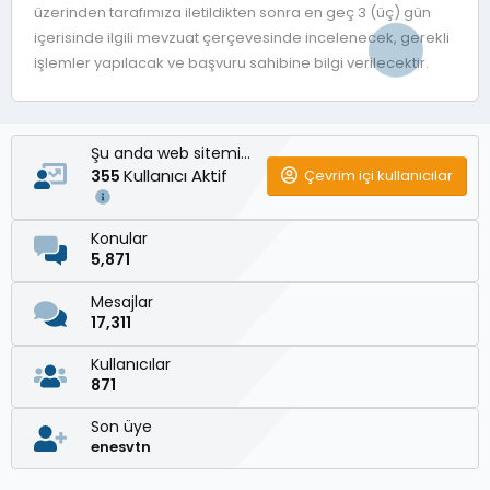
üzerinden tarafımıza iletildikten sonra en geç 3 (üç) gün
içerisinde ilgili mevzuat çerçevesinde incelenecek, gerekli
işlemler yapılacak ve başvuru sahibine bilgi verilecektir.
Şu anda web sitemizde
Kullanıcı Aktif
Çevrim içi kullanıcılar
355
Konular
5,871
Mesajlar
17,311
Kullanıcılar
871
Son üye
enesvtn