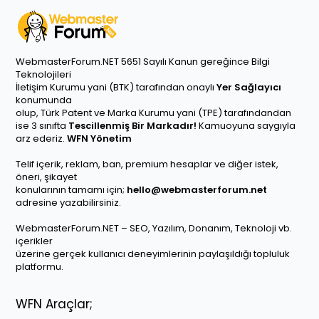
WebmasterForum.NET 5651 Sayılı Kanun gereğince Bilgi
Teknolojileri
İletişim Kurumu yani (BTK) tarafından onaylı
Yer Sağlayıcı
konumunda
olup, Türk Patent ve Marka Kurumu yani (TPE) tarafındandan
ise 3 sınıfta
Tescillenmiş Bir Markadır!
Kamuoyuna saygıyla
arz ederiz.
WFN Yönetim
Telif içerik, reklam, ban, premium hesaplar ve diğer istek,
öneri, şikayet
konularının tamamı için;
hello@webmasterforum.net
adresine yazabilirsiniz.
WebmasterForum.NET – SEO, Yazılım, Donanım, Teknoloji vb.
içerikler
üzerine gerçek kullanıcı deneyimlerinin paylaşıldığı topluluk
platformu.
WFN Araçlar;