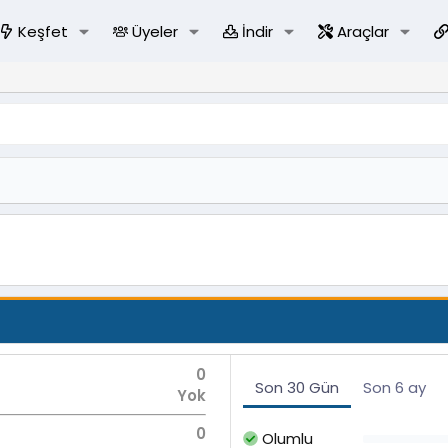
Keşfet
Üyeler
İndir
Araçlar
0
Son 30 Gün
Son 6 ay
Yok
0
Olumlu