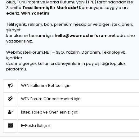
olup, Türk Patent ve Marka Kurumu yani (TPE) tarafındandan ise
3 sınıfta
Tescillenmiş Bir Markadır!
Kamuoyuna saygıyla arz
ederiz.
WFN Yönetim
Telif içerik, reklam, ban, premium hesaplar ve diğer istek, öneri,
şikayet
konularının tamamı için;
hello@webmasterforum.net
adresine
yazabilirsiniz.
WebmasterForum.NET – SEO, Yazılım, Donanım, Teknoloji vb.
içerikler
üzerine gerçek kullanıcı deneyimlerinin paylaşıldığı topluluk
platformu.
WFN Kullanım Rehberi İçin:
WFN Forum Güncellemeleri İçin
İstek, Talep ve Önerileriniz İçin:
E-Posta İletişim: