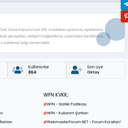
 Türk Ceza Kanunu’nun 125. maddesi uyarınca, üyelerimiz
ki şikayetler, iletişim bağlantımız üzerinden tarafımıza
 sahibine bilgi verilecektir.
Kullanıcılar
Son üye
864
Oktay
WFN KVKK;
WFN - Gizlilik Politikası
on
WFN - Kullanım Şartları
İlanları
WebmasterForum.NET - Forum Kuralları!