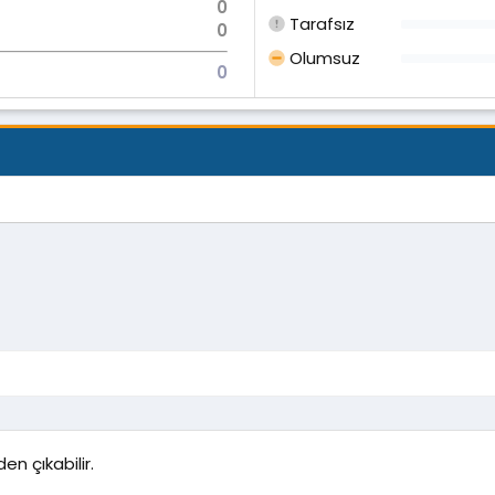
0
Tarafsız
0
Olumsuz
0
en çıkabilir.