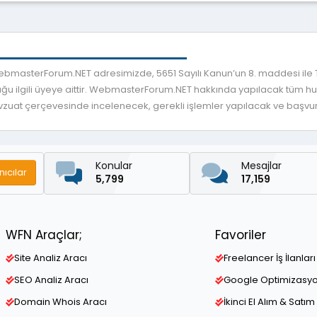
 WebmasterForum.NET adresimizde, 5651 Sayılı Kanun’un 8. maddesi ile
ğu ilgili üyeye aittir. WebmasterForum.NET hakkında yapılacak tüm huku
mevzuat çerçevesinde incelenecek, gerekli işlemler yapılacak ve başvuru
Konular
Mesajlar
nıcılar
5,799
17,159
WFN Araçlar;
Favoriler
Site Analiz Aracı
Freelancer İş İlanları
SEO Analiz Aracı
Google Optimizasy
Domain Whois Aracı
İkinci El Alım & Satım 