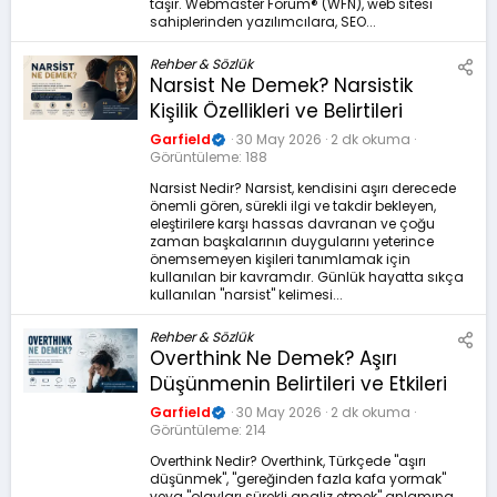
z
taşır. Webmaster Forum® (WFN), web sitesi
sahiplerinden yazılımcılara, SEO...
Rehber & Sözlük
Narsist Ne Demek? Narsistik
Kişilik Özellikleri ve Belirtileri
Garfield
30 May 2026
2 dk okuma
Görüntüleme
188
Narsist Nedir? Narsist, kendisini aşırı derecede
önemli gören, sürekli ilgi ve takdir bekleyen,
eleştirilere karşı hassas davranan ve çoğu
zaman başkalarının duygularını yeterince
önemsemeyen kişileri tanımlamak için
kullanılan bir kavramdır. Günlük hayatta sıkça
kullanılan "narsist" kelimesi...
Rehber & Sözlük
Overthink Ne Demek? Aşırı
Düşünmenin Belirtileri ve Etkileri
Garfield
30 May 2026
2 dk okuma
Görüntüleme
214
Overthink Nedir? Overthink, Türkçede "aşırı
düşünmek", "gereğinden fazla kafa yormak"
veya "olayları sürekli analiz etmek" anlamına