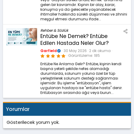
gelen bir kavramdır. Kişinin bir olay, karar,
konuşma ya da gelecekte yaşanabilecek
ihtimaller hakkında sürekli düşünmesi ve zihnini
meşgul etmesi durumunu ifade...
Rehber & Sözlük
Entübe Ne Demek? Entübe
Edilen Hastada Neler Olur?
Garfield
30 May 2026
2 dk okuma
5
Görüntüleme
185
.
0
Entübe Ne Anlama Gelir? Entübe, kişinin kendi
0
başına yeterli şekilde nefes alamadığı
y
ı
durumlarda, solunum yoluna özel bir tüp
l
yerleştirilerek solunum desteği sağlanması
d
işlemidir. Bu işleme "entübasyon", işlem
ı
z
uygulanan hastaya ise "entübe hasta" denir.
Entübasyon sırasında ağız veya burun...
Yorumlar
Gösterilecek yorum yok.