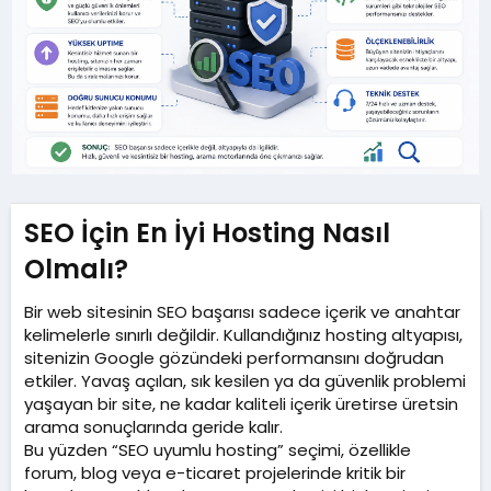
i
r
h
e
i
s
i
SEO İçin En İyi Hosting Nasıl
Olmalı?​
Bir web sitesinin SEO başarısı sadece içerik ve anahtar
kelimelerle sınırlı değildir. Kullandığınız hosting altyapısı,
sitenizin Google gözündeki performansını doğrudan
etkiler. Yavaş açılan, sık kesilen ya da güvenlik problemi
yaşayan bir site, ne kadar kaliteli içerik üretirse üretsin
arama sonuçlarında geride kalır.
Bu yüzden “SEO uyumlu hosting” seçimi, özellikle
forum, blog veya e-ticaret projelerinde kritik bir