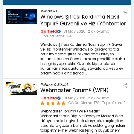
Windows
Windows Şifresi Kaldırma Nasıl
Yapılır? Güvenli ve Hızlı Yöntemler
Garfield
31 May 2026
2 dk okuma
Görüntüleme
134
Windows Şifresi Kaldırma Nasıl Yapılır? Güvenli
ve Hızlı Yöntemler Windows bilgisayarlarda
oturum açma şifresini kaldırmak isteyen
kullanıcıların en önemli amacı genellikle daha
hızlı giriş yapmaktır. Özellikle kişisel olarak
kullanılan masaüstü bilgisayarlarda veya ev
ortamındaki cihazlarda...
Rehber & Sözlük
Webmaster Forum® (WFN)
Garfield
31 May 2026
2 dk okuma
5
Görüntüleme
178
Tepki Skoru
1
.
0
Webmaster Forum® (WFN) Nedir?
0
Webmasterların Bilgi ve Deneyim Merkezi Web
y
ı
dünyasında bilgiye hızlı ulaşmak, karşılaşılan
l
sorunlara çözüm bulmak ve sektör gelişmelerini
d
takip etmek her webmaster için büyük önem
ı