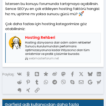
İstersen bu konuyu forumunda tartışmaya açabilirsin.
Sence SEO’yu en çok etkileyen hosting faktörü hangisi:
hız mı, uptime mı yoksa sunucu gücü mü?
Çok daha fazlası için hosting kategorimize göz
atabilirsiniz:
Hosting Rehberi
Hosting dünyasına dair adım adım rehberler!
Sunucu kurulumundan performans
optimizasyonuna kadar ihtiyacınız olan tüm
anlatımlar ve pratik çözümler burada.
webmasterforum.net
Vk
Ok
Blogger
Diaspora
Weibo
Mastodon
Facebook
X (Twitter)
Bluesky
Li
Paylaş:
Reddit
Pinterest
Tumblr
WhatsApp
Telegram
Viber
Skype
E-posta
Google
Ya
Evernote
Xing
Link
Garfield adlı kullanıcıdan daha fazla