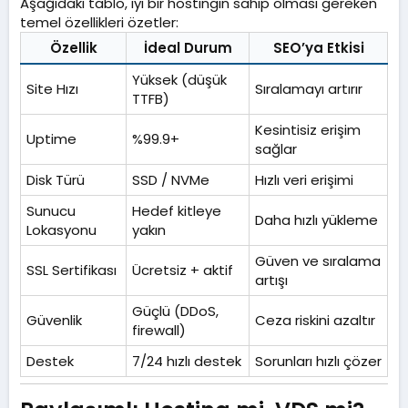
Aşağıdaki tablo, iyi bir hostingin sahip olması gereken
temel özellikleri özetler:
Özellik
İdeal Durum
SEO’ya Etkisi
Yüksek (düşük
Site Hızı
Sıralamayı artırır
TTFB)
Kesintisiz erişim
Uptime
%99.9+
sağlar
Disk Türü
SSD / NVMe
Hızlı veri erişimi
Sunucu
Hedef kitleye
Daha hızlı yükleme
Lokasyonu
yakın
Güven ve sıralama
SSL Sertifikası
Ücretsiz + aktif
artışı
Güçlü (DDoS,
Güvenlik
Ceza riskini azaltır
firewall)
Destek
7/24 hızlı destek
Sorunları hızlı çözer