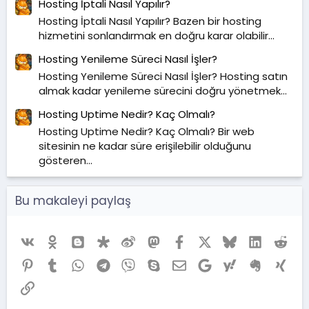
Hosting İptali Nasıl Yapılır?
Hosting İptali Nasıl Yapılır? Bazen bir hosting
hizmetini sonlandırmak en doğru karar olabilir...
Hosting Yenileme Süreci Nasıl İşler?
Hosting Yenileme Süreci Nasıl İşler? Hosting satın
almak kadar yenileme sürecini doğru yönetmek...
Hosting Uptime Nedir? Kaç Olmalı?
Hosting Uptime Nedir? Kaç Olmalı? Bir web
sitesinin ne kadar süre erişilebilir olduğunu
gösteren...
Bu makaleyi paylaş
Vk
Ok
Blogger
Diaspora
Weibo
Mastodon
Facebook
X (Twitter)
Bluesky
LinkedIn
Red
Pinterest
Tumblr
WhatsApp
Telegram
Viber
Skype
E-posta
Google
Yahoo
Evernote
Xing
Link