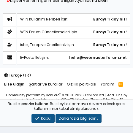
Kişisel Verilerin İşlenmesine İlişkin Aydınlatma Metni
WFN Kullanım Rehberi İçin:
Burayı Tıklayınız!
WFN Forum Güncellemeleri İçin
Burayı Tıklayınız!
İstek, Talep ve Önerileriniz İçin:
Burayı Tıklayınız!
E-Posta İletişim:
hello@webmasterforum.net
Türkçe (TR)
Bize ulaşın
Şartlar ve kurallar
Gizlilik politikası
Yardım
R
S
S
®
Community platform by XenForo
© 2010-2026 XenForo Ltd.
|
Add-Ons
by
xentr.net |
XenForo Add-ons
by ©XenTR
|
Xenforo Theme
© by ©XenTR
Bu site çerezler kullanır. Bu siteyi kullanmaya devam ederek çerez
Sitemiz bünyesindeki içerikleri izinsiz kullananlar hakkında T.C.K
kullanımımızı kabul etmiş olursunuz.
kanun ve yönetmeliklerine göre yasal işlem başlatılacağını
bu
alandan yazılı olarak beyan ederiz!
Kabul
Daha fazla bilgi edin…
WebmasterForum.NET – Tüm Hakları Saklıdır © 2025-2026