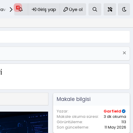
Favoriler
S.S.S
Giriş yap
Üye ol
i
Makale bilgisi
Yazar
Garfield
Makale okuma süresi
3 dk okuma
Görüntüleme
113
Son güncelleme
11 May 2026