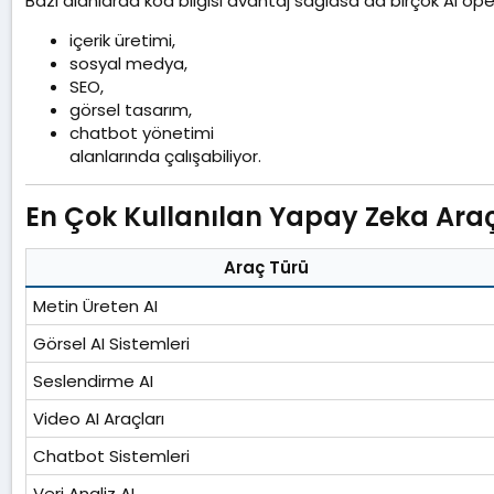
Bazı alanlarda kod bilgisi avantaj sağlasa da birçok AI ope
içerik üretimi,
sosyal medya,
SEO,
görsel tasarım,
chatbot yönetimi
alanlarında çalışabiliyor.
En Çok Kullanılan Yapay Zeka Araçl
Araç Türü
Metin Üreten AI
Görsel AI Sistemleri
Seslendirme AI
Video AI Araçları
Chatbot Sistemleri
Veri Analiz AI