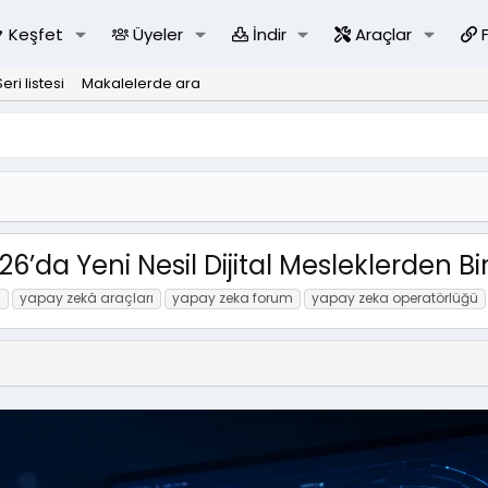
Keşfet
Üyeler
İndir
Araçlar
Seri listesi
Makalelerde ara
da Yeni Nesil Dijital Mesleklerden Bir
a
yapay zekâ araçları
yapay zeka forum
yapay zeka operatörlüğü