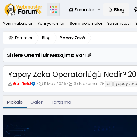
Forumlar
Blog
Yeni makaleler
Yeni yorumlar
Son incelemeler
Yazar listesi
Forumlar
Blog
Yapay Zekâ
Sizlere Önemli Bir Mesajımız Var! 🎉
Yapay Zeka Operatörlüğü Nedir? 2026’
Y
Y
M
E
Garfield
11 May 2026
3 dk okuma
ai
yapay zek
a
a
a
t
z
y
k
i
a
ı
a
k
Makale
Galeri
Tartışma
r
m
l
e
l
e
t
a
o
l
n
k
e
m
u
r
a
m