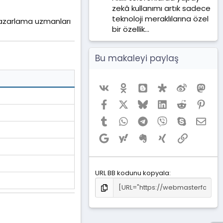
zekâ kullanımı artık sadece
teknoloji meraklılarına özel
l pazarlama uzmanları
bir özellik...
Bu makaleyi paylaş
Vk
Ok
Blogger
Diaspora
Weibo
Mas
Facebook
X (Twitter)
Bluesky
LinkedIn
Reddit
Pint
Tumblr
WhatsApp
Telegram
Viber
Skype
E-po
Google
Yahoo
Evernote
Xing
Link
URL BB kodunu kopyala