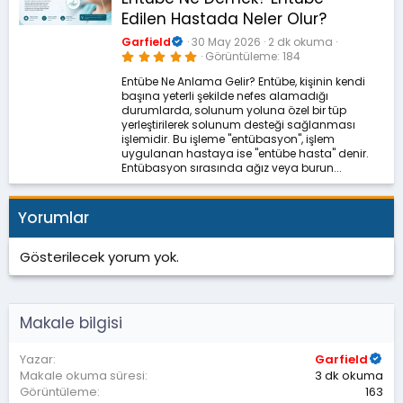
Edilen Hastada Neler Olur?
Garfield
30 May 2026
2 dk okuma
5
Görüntüleme
184
.
0
Entübe Ne Anlama Gelir? Entübe, kişinin kendi
0
başına yeterli şekilde nefes alamadığı
y
ı
durumlarda, solunum yoluna özel bir tüp
l
yerleştirilerek solunum desteği sağlanması
d
işlemidir. Bu işleme "entübasyon", işlem
ı
z
uygulanan hastaya ise "entübe hasta" denir.
Entübasyon sırasında ağız veya burun...
Yorumlar
Gösterilecek yorum yok.
Makale bilgisi
Yazar
Garfield
Makale okuma süresi
3 dk okuma
Görüntüleme
163