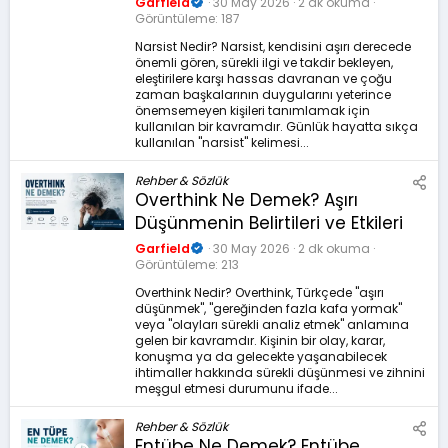
Garfield
30 May 2026
2 dk okuma
Görüntüleme
187
Narsist Nedir? Narsist, kendisini aşırı derecede
önemli gören, sürekli ilgi ve takdir bekleyen,
eleştirilere karşı hassas davranan ve çoğu
zaman başkalarının duygularını yeterince
önemsemeyen kişileri tanımlamak için
kullanılan bir kavramdır. Günlük hayatta sıkça
kullanılan "narsist" kelimesi...
Rehber & Sözlük
Overthink Ne Demek? Aşırı
Düşünmenin Belirtileri ve Etkileri
Garfield
30 May 2026
2 dk okuma
Görüntüleme
213
Overthink Nedir? Overthink, Türkçede "aşırı
düşünmek", "gereğinden fazla kafa yormak"
veya "olayları sürekli analiz etmek" anlamına
gelen bir kavramdır. Kişinin bir olay, karar,
konuşma ya da gelecekte yaşanabilecek
ihtimaller hakkında sürekli düşünmesi ve zihnini
meşgul etmesi durumunu ifade...
Rehber & Sözlük
Entübe Ne Demek? Entübe