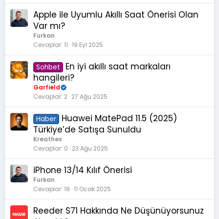
Apple ile Uyumlu Akıllı Saat Önerisi Olan
Var mı?
Furkan
Cevaplar
11
19 Eyl 2025
En iyi akıllı saat markaları
Sohbet
hangileri?
Garfield
Cevaplar
2
27 Ağu 2025
Huawei MatePad 11.5 (2025)
Haber
Türkiye’de Satışa Sunuldu
Kreathex
Cevaplar
0
23 Ağu 2025
iPhone 13/14 Kılıf Önerisi
Furkan
Cevaplar
19
11 Ocak 2025
Reeder S71 Hakkında Ne Düşünüyorsunuz