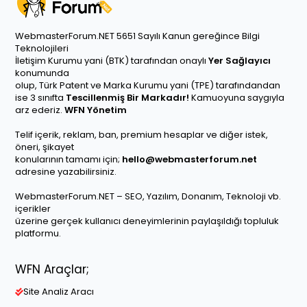
WebmasterForum.NET 5651 Sayılı Kanun gereğince Bilgi
Teknolojileri
İletişim Kurumu yani (BTK) tarafından onaylı
Yer Sağlayıcı
konumunda
olup, Türk Patent ve Marka Kurumu yani (TPE) tarafındandan
ise 3 sınıfta
Tescillenmiş Bir Markadır!
Kamuoyuna saygıyla
arz ederiz.
WFN Yönetim
Telif içerik, reklam, ban, premium hesaplar ve diğer istek,
öneri, şikayet
konularının tamamı için;
hello@webmasterforum.net
adresine yazabilirsiniz.
WebmasterForum.NET – SEO, Yazılım, Donanım, Teknoloji vb.
içerikler
üzerine gerçek kullanıcı deneyimlerinin paylaşıldığı topluluk
platformu.
WFN Araçlar;
Site Analiz Aracı