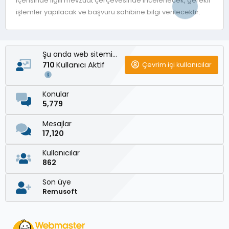
içerisinde ilgili mevzuat çerçevesinde incelenecek, gerekli
işlemler yapılacak ve başvuru sahibine bilgi verilecektir.
Şu anda web sitemizde
Kullanıcı Aktif
Çevrim içi kullanıcılar
710
Konular
5,779
Mesajlar
17,120
Kullanıcılar
862
Son üye
Remusoft