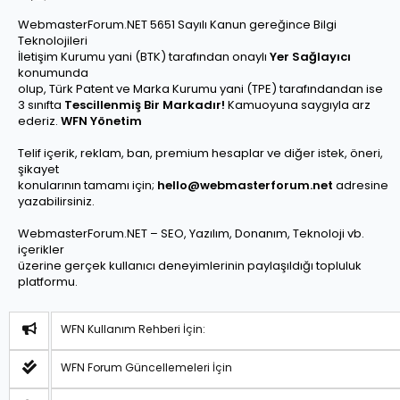
WebmasterForum.NET 5651 Sayılı Kanun gereğince Bilgi
Teknolojileri
İletişim Kurumu yani (BTK) tarafından onaylı
Yer Sağlayıcı
konumunda
olup, Türk Patent ve Marka Kurumu yani (TPE) tarafındandan ise
3 sınıfta
Tescillenmiş Bir Markadır!
Kamuoyuna saygıyla arz
ederiz.
WFN Yönetim
Telif içerik, reklam, ban, premium hesaplar ve diğer istek, öneri,
şikayet
konularının tamamı için;
hello@webmasterforum.net
adresine
yazabilirsiniz.
WebmasterForum.NET – SEO, Yazılım, Donanım, Teknoloji vb.
içerikler
üzerine gerçek kullanıcı deneyimlerinin paylaşıldığı topluluk
platformu.
WFN Kullanım Rehberi İçin:
WFN Forum Güncellemeleri İçin