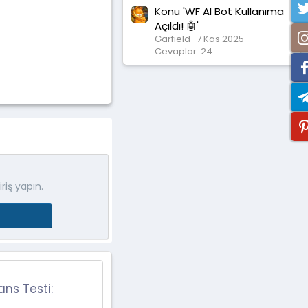
Konu 'WF AI Bot Kullanıma
Açıldı! 🤖'
Garfield
7 Kas 2025
Cevaplar: 24
riş yapın.
ans Testi: