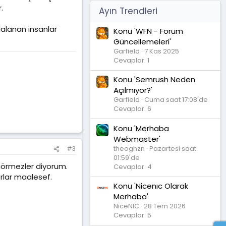
.
Ayın Trendleri
dalanan insanlar
Konu 'WFN - Forum
Güncellemeleri'
Garfield
7 Kas 2025
Cevaplar: 1
Konu 'Semrush Neden
Açılmıyor?'
Garfield
Cuma saat 17:08'de
Cevaplar: 6
Konu 'Merhaba
Webmaster'
theoghzn
Pazartesi saat
#3
01:59'de
ü görmezler diyorum.
Cevaplar: 4
rlar maalesef.
Konu 'Nicenıc Olarak
Merhaba'
NiceNIC
28 Tem 2026
Cevaplar: 5