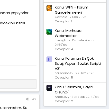
Konu 'WFN - Forum
Güncellemeleri'
andan yapıyorlar
Garfield
7 Kas 2025
Cevaplar: 1
decek bu kısmı
Konu 'Merhaba
Webmaster'
theoghzn
Pazartesi saat
01:59'de
Cevaplar: 4
Konu 'Forumun En Çok
H
Satış Yapan Sözlük Scripti
V3'
halilcandev
27 Haz 2026
Cevaplar: 5
Konu 'Selamlar, Hayırlı
Olsun🥳'
Anestezy
Salı saat 22:42'de
#2
Cevaplar: 2
k utanmıştım. Şu