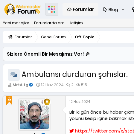
Forumlar
Blog
Yeni mesajlar
Forumlarda ara
İletişim
Forumlar
Genel Forum
Off Topic
Sizlere Önemli Bir Mesajımız Var! 🎉
Ambulansı durduran şahıslar.
K
B
C
G
MrtAltg
12 Haz 2024
2
515
o
a
e
ö
n
ş
v
r
u
l
a
ü
12 Haz 2024
y
a
p
n
u
n
l
t
Bir iki gün önce bu haber çıkm
B
g
a
ü
yolunu kesip içine bakmak ist
a
ı
r
l
ş
ç
e
https://twitter.com/x/st
l
t
m