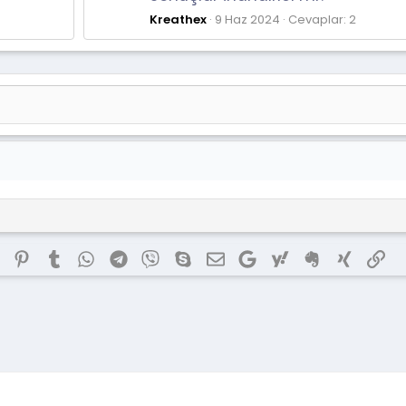
Kreathex
9 Haz 2024
Cevaplar: 2
dIn
Reddit
Pinterest
Tumblr
WhatsApp
Telegram
Viber
Skype
E-posta
Google
Yahoo
Evernote
Xing
Lin