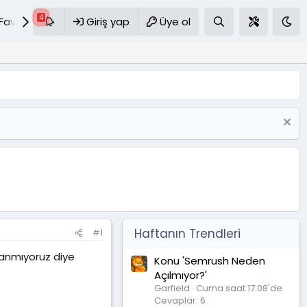
Favoriler
Giriş yap
S.S.S
Üye ol
Haftanın Trendleri
#1
inanmıyoruz diye
Konu 'Semrush Neden
Açılmıyor?'
Garfield
Cuma saat 17:08'de
Cevaplar: 6