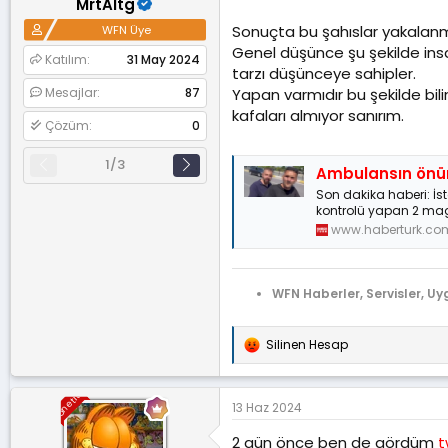
MrtAltg
a
a
e
Sonuçta bu şahıslar yakalanm
WFN Üye
t
r
a
i
Genel düşünce şu şekilde ins
Katılım
31 May 2024
n
h
tarzı düşünceye sahipler.
i
Mesajlar
87
Yapan varmıdır bu şekilde bi
kafaları almıyor sanırım.
Çözüm
0
1/3
Ambulansın önünü kese
Son dakika haberi: İ
kontrolü yapan 2 m
www.haberturk.co
WFN Haberler, Servisler, Uy
Silinen Hesap
T
e
p
Yönetici
k
13 Haz 2024
i
l
2 gün önce ben de gördüm
t
e