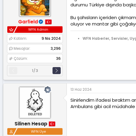
durumu Türkiye dışında başka 
r
:
Bu şahısların içeriden çıkmam
Garfield
oluyor ve mantar gibi çoğalıyo
WFN Admin
WFN Haberler, Servisler, Uy
Katılım
9 Nis 2024
Mesajlar
3,296
Çözüm
36
1/3
13 Haz 2024
Sinirlendim ifadesi bıraktım a
Ambulans gibi acil müdahale 
Silinen Hesap
WFN Üye