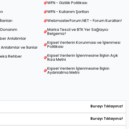
WFN - Gizlilik Politikası
on
WFN - Kullanım Şartları
İlanları
WebmasterForum.NET - Forum Kuralları!
ve Donanım
Marka Tescil ve BTK Yer Sağlayıcı
Belgemiz!
hber Anlatımlar
Kişisel Verilerin Korunması ve İşlenmesi
Politikası
Anlatımlar ve İlanlar
Kişisel Verilerin İşlenmesine İlişkin Açık
Zeka Rehber
Rıza Metni
Kişisel Verilerin İşlenmesine İlişkin
Aydınlatma Metni
Burayı Tıklayınız!
Burayı Tıklayınız!