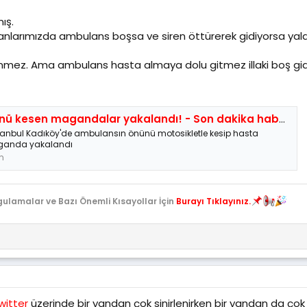
ış.
anlarımızda ambulans boşsa ve siren öttürerek gidiyorsa yal
linmez. Ama ambulans hasta almaya dolu gitmez illaki boş gi
n magandalar yakalandı! - Son dakika haberi | Son dakika haberleri
stanbul Kadıköy'de ambulansın önünü motosikletle kesip hasta
aganda yakalandı
m
gulamalar ve Bazı Önemli Kısayollar İçin
Burayı Tıklayınız.
witter
üzerinde bir yandan çok sinirlenirken bir yandan da ço