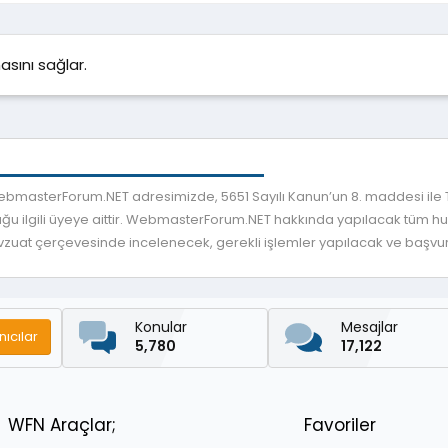
asını sağlar.
 WebmasterForum.NET adresimizde, 5651 Sayılı Kanun’un 8. maddesi ile
ğu ilgili üyeye aittir. WebmasterForum.NET hakkında yapılacak tüm huku
mevzuat çerçevesinde incelenecek, gerekli işlemler yapılacak ve başvuru
Konular
Mesajlar
nıcılar
5,780
17,122
WFN Araçlar;
Favoriler