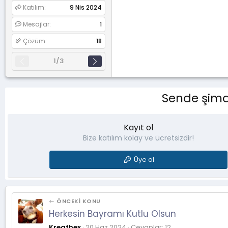
Katılım
9 Nis 2024
Mesajlar
1
Çözüm
18
1/3
Sende şimdi
Kayıt ol
Bize katılım kolay ve ücretsizdir!
Üye ol
← ÖNCEKI KONU
Herkesin Bayramı Kutlu Olsun
Kreathex
20 Haz 2024
Cevaplar: 12