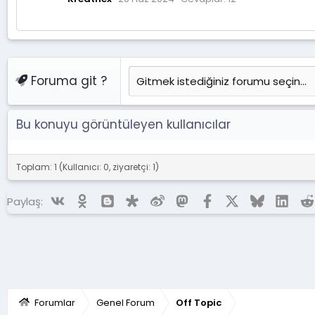
Foruma git ?
Bu konuyu görüntüleyen kullanıcılar
Toplam: 1 (Kullanıcı: 0, ziyaretçi: 1)
Vk
Ok
Blogger
Diaspora
Weibo
Mastodon
Facebook
X (Twitter)
Bluesky
Linke
Paylaş:
Forumlar
Genel Forum
Off Topic