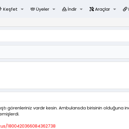
Keşfet
Üyeler
İndir
Araçlar
ıştı görenleriniz vardır kesin. Ambulansda birisinin olduğuna 
emişlerdi.
atus/1800420366084362738