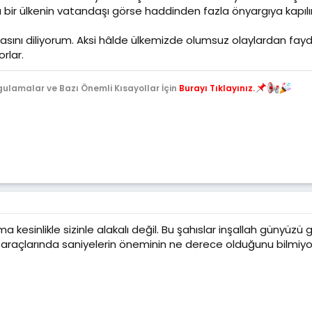
bir ülkenin vatandaşı görse haddinden fazla önyargıya kapılır
asını diliyorum. Aksi hâlde ülkemizde olumsuz olaylardan fay
rlar.
gulamalar ve Bazı Önemli Kısayollar İçin
Burayı Tıklayınız.
ma kesinlikle sizinle alakalı değil. Bu şahıslar inşallah günyüz
araçlarında saniyelerin öneminin ne derece olduğunu bilmiyo