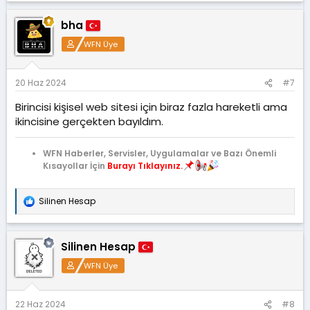
bha
WFN Üye
20 Haz 2024
#7
Birincisi kişisel web sitesi için biraz fazla hareketli ama
ikincisine gerçekten bayıldım.
WFN Haberler, Servisler, Uygulamalar ve Bazı Önemli
Kısayollar İçin
Burayı Tıklayınız.
Silinen Hesap
T
e
p
k
Silinen Hesap
i
l
WFN Üye
e
r
:
22 Haz 2024
#8