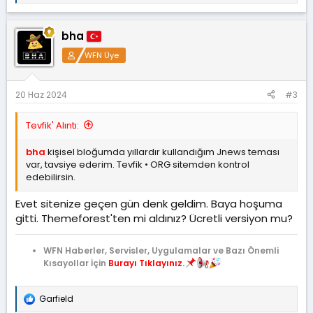
e
p
k
bha
i
l
WFN Üye
e
r
:
20 Haz 2024
#3
Tevfik' Alıntı:
bha
kişisel bloğumda yıllardır kullandığım Jnews teması
var, tavsiye ederim. Tevfik • ORG sitemden kontrol
edebilirsin.
Evet sitenize geçen gün denk geldim. Baya hoşuma
gitti. Themeforest'ten mi aldınız? Ücretli versiyon mu?
WFN Haberler, Servisler, Uygulamalar ve Bazı Önemli
Kısayollar İçin
Burayı Tıklayınız.
Garfield
T