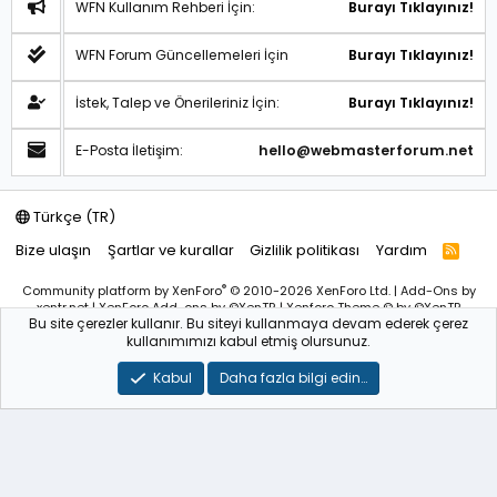
WFN Kullanım Rehberi İçin:
Burayı Tıklayınız!
WFN Forum Güncellemeleri İçin
Burayı Tıklayınız!
İstek, Talep ve Önerileriniz İçin:
Burayı Tıklayınız!
E-Posta İletişim:
hello@webmasterforum.net
Türkçe (TR)
Bize ulaşın
Şartlar ve kurallar
Gizlilik politikası
Yardım
R
S
S
®
Community platform by XenForo
© 2010-2026 XenForo Ltd.
|
Add-Ons
by
xentr.net |
XenForo Add-ons
by ©XenTR
|
Xenforo Theme
© by ©XenTR
Bu site çerezler kullanır. Bu siteyi kullanmaya devam ederek çerez
Sitemiz bünyesindeki içerikleri izinsiz kullananlar hakkında T.C.K
kullanımımızı kabul etmiş olursunuz.
kanun ve yönetmeliklerine göre yasal işlem başlatılacağını
bu
alandan yazılı olarak beyan ederiz!
Kabul
Daha fazla bilgi edin…
WebmasterForum.NET – Tüm Hakları Saklıdır © 2025-2026