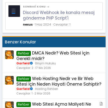
SONRAKI KONU →
Discord Webhook ile kanala mesaj
gönderme PHP Script'i
nexus
1 Haz 2024
Cevaplar: 1
Benzer Konular
DMCA Nedir? Web Sitesi İçin
Rehber
Gerekli midir?
Garfield
Bilişim Hukuku
Cevaplar
2
17 Nis 2026
Web Hosting Nedir ve Bir Web
Rehber
Sitesi İçin Neden Hayati Öneme Sahiptir?
Garfield
Hosting Rehberi
Cevaplar
1
2 Mar 2026
Web Sitesi Açma Maliyeti Ne
M
Rehber