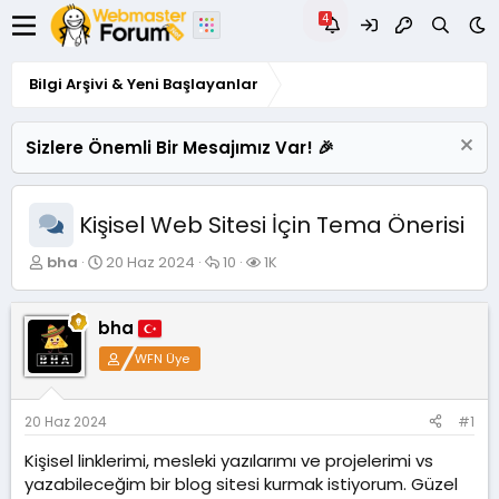
Bilgi Arşivi & Yeni Başlayanlar
Sizlere Önemli Bir Mesajımız Var! 🎉
Kişisel Web Sitesi İçin Tema Önerisi
K
B
C
G
bha
20 Haz 2024
10
1K
o
a
e
ö
n
ş
v
r
u
l
a
ü
bha
y
a
p
n
WFN Üye
u
n
l
t
B
g
a
ü
a
ı
r
l
ş
ç
e
20 Haz 2024
#1
l
t
m
Kişisel linklerimi, mesleki yazılarımı ve projelerimi vs
a
a
e
t
r
yazabileceğim bir blog sitesi kurmak istiyorum. Güzel