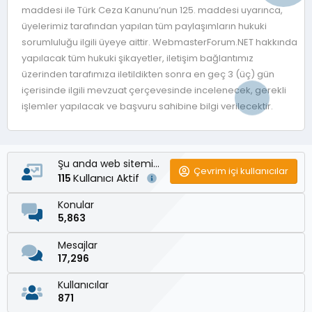
maddesi ile Türk Ceza Kanunu’nun 125. maddesi uyarınca,
üyelerimiz tarafından yapılan tüm paylaşımların hukuki
sorumluluğu ilgili üyeye aittir. WebmasterForum.NET hakkında
yapılacak tüm hukuki şikayetler, iletişim bağlantımız
üzerinden tarafımıza iletildikten sonra en geç 3 (üç) gün
içerisinde ilgili mevzuat çerçevesinde incelenecek, gerekli
işlemler yapılacak ve başvuru sahibine bilgi verilecektir.
Şu anda web sitemizde
Çevrim içi kullanıcılar
Kullanıcı Aktif
115
Konular
5,863
Mesajlar
17,296
Kullanıcılar
871