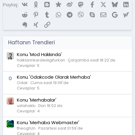
Vk
Ok
Blogger
Diaspora
Weibo
Mastodon
Facebook
X (Twitter)
Bluesky
Li
Paylaş:
Reddit
Pinterest
Tumblr
WhatsApp
Telegram
Viber
Skype
E-posta
Google
Ya
Evernote
Xing
Link
Haftanın Trendleri
Konu 'Mod Hakkında'
halklarinkardesligifurkan
Çarşamba saat 18:22'de
Cevaplar: 5
Konu 'Odakcode Olarak Merhaba'
Odak
Cuma saat 19:06'de
Cevaplar: 5
Konu 'Merhabalar'
ustahakkı
Dün 18:02 da
Cevaplar: 4
Konu 'Merhaba Webmaster'
theoghzn
Pazartesi saat 01:59'de
Cevaplar: 4