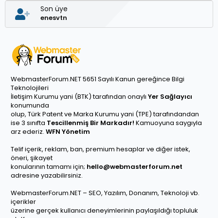
Son üye
enesvtn
WebmasterForum.NET 5651 Sayılı Kanun gereğince Bilgi
Teknolojileri
İletişim Kurumu yani (BTK) tarafından onaylı
Yer Sağlayıcı
konumunda
olup, Türk Patent ve Marka Kurumu yani (TPE) tarafındandan
ise 3 sınıfta
Tescillenmiş Bir Markadır!
Kamuoyuna saygıyla
arz ederiz.
WFN Yönetim
Telif içerik, reklam, ban, premium hesaplar ve diğer istek,
öneri, şikayet
konularının tamamı için;
hello@webmasterforum.net
adresine yazabilirsiniz.
WebmasterForum.NET – SEO, Yazılım, Donanım, Teknoloji vb.
içerikler
üzerine gerçek kullanıcı deneyimlerinin paylaşıldığı topluluk