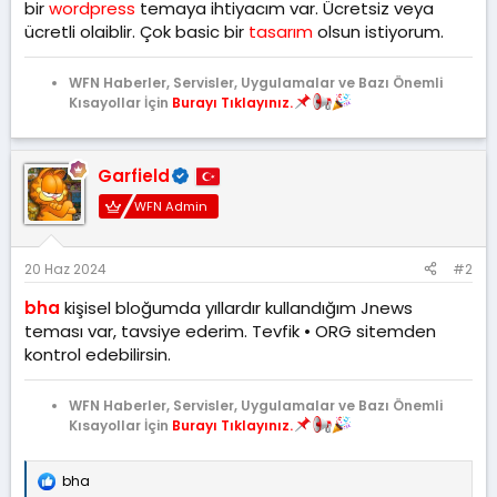
a
i
bir
wordpress
temaya ihtiyacım var. Ücretsiz veya
n
h
ücretli olaiblir. Çok basic bir
tasarım
olsun istiyorum.
i
WFN Haberler, Servisler, Uygulamalar ve Bazı Önemli
Kısayollar İçin
Burayı Tıklayınız.
Garfield
WFN Admin
20 Haz 2024
#2
bha
kişisel bloğumda yıllardır kullandığım Jnews
teması var, tavsiye ederim. Tevfik • ORG sitemden
kontrol edebilirsin.
WFN Haberler, Servisler, Uygulamalar ve Bazı Önemli
Kısayollar İçin
Burayı Tıklayınız.
bha
T