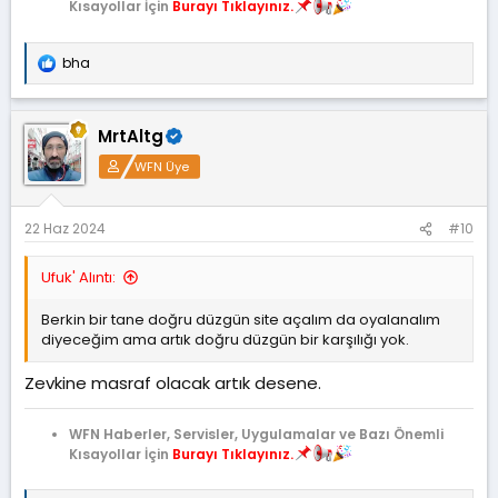
Kısayollar İçin
Burayı Tıklayınız.
bha
T
e
p
k
MrtAltg
i
l
WFN Üye
e
r
:
22 Haz 2024
#10
Ufuk' Alıntı:
Berkin bir tane doğru düzgün site açalım da oyalanalım
diyeceğim ama artık doğru düzgün bir karşılığı yok.
Zevkine masraf olacak artık desene.
WFN Haberler, Servisler, Uygulamalar ve Bazı Önemli
Kısayollar İçin
Burayı Tıklayınız.