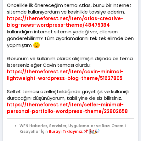
Öncelikle ilk önereceğim tema Atlas, bunu bir internet
sitemde kullanıyordum ve kesinlikle tavsiye ederim.
https://themeforest.net/item/atlas-creative-
blog-news-wordpress-theme/48475384
kullandığım internet sitemin yedeği var, dilersen
gönderebilirim? Tüm ayarlamalarını tek tek elimde ben
yapmıştım
Görünüm ve kullanım olarak alışılmışın dışında bir tema
isterseniz eğer Cavin teması olurdu:
https://themeforest.net/item/cavin-minimal-
lightweight-wordpress-blog-theme/51627805
Selfet teması özelleştirildiğinde gayet şık ve kullanışlı
duracağını düşünüyorum, tabii yine de siz bilirsiniz.
https://themeforest.net/item/selfer-minimal-
personal-portfolio-wordpress-theme/22802658
WFN Haberler, Servisler, Uygulamalar ve Bazı Önemli
Kısayollar İçin
Burayı Tıklayınız.