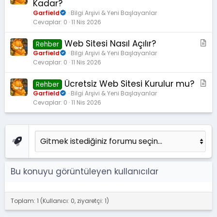
a
Kadar?
k
Garfield
Bilgi Arşivi & Yeni Başlayanlar
a
Cevaplar
0
11 Nis 2026
l
e
Web Sitesi Nasıl Açılır?
M
Rehber
a
Garfield
Bilgi Arşivi & Yeni Başlayanlar
Cevaplar
0
11 Nis 2026
k
a
Ücretsiz Web Sitesi Kurulur mu?
M
l
Rehber
a
e
Garfield
Bilgi Arşivi & Yeni Başlayanlar
Cevaplar
0
11 Nis 2026
k
a
l
e
Bu konuyu görüntüleyen kullanıcılar
Toplam: 1 (Kullanıcı: 0, ziyaretçi: 1)