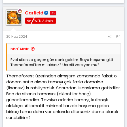
e
p
k
Garfield
i
l
WFN Admin
e
r
:
20 Haz 2024
#4
bha' Alıntı:
Evet sitenize geçen gün denk geldim. Baya hoşuma gitti.
Themeforest'ten mi aldınız? Ücretli versiyon mu?
Themeforest üzerinden almıştım zamanında fakat o
dönem satın alınan temayı çok fazla domaine
(lisansız) kurabiliyorduk. Sonradan lisanslama getirdiler.
Ben de sitenin temasını (eklentiler hariç)
güncellemedim. Tavsiye ederim temayı, kullanışlı
oldukça. Alternatif minimal tarzda hoşuma giden
birkaç tema daha var onlarıda dilerseniz demo olarak
sunabilirim?