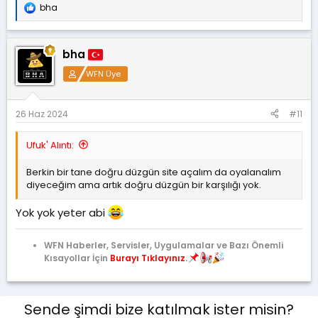
bha
T
e
p
k
bha
i
l
WFN Üye
e
r
:
26 Haz 2024
#11
Ufuk' Alıntı:
Berkin bir tane doğru düzgün site açalım da oyalanalım
diyeceğim ama artık doğru düzgün bir karşılığı yok.
Yok yok yeter abi
WFN Haberler, Servisler, Uygulamalar ve Bazı Önemli
Kısayollar İçin
Burayı Tıklayınız.
Sende şimdi bize katılmak ister misin?