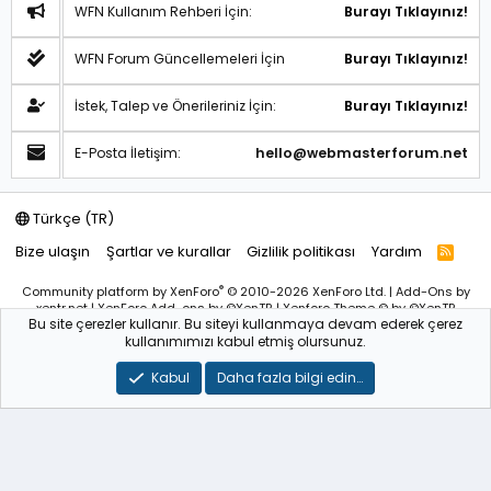
WFN Kullanım Rehberi İçin:
Burayı Tıklayınız!
WFN Forum Güncellemeleri İçin
Burayı Tıklayınız!
İstek, Talep ve Önerileriniz İçin:
Burayı Tıklayınız!
E-Posta İletişim:
hello@webmasterforum.net
Türkçe (TR)
Bize ulaşın
Şartlar ve kurallar
Gizlilik politikası
Yardım
R
S
S
®
Community platform by XenForo
© 2010-2026 XenForo Ltd.
|
Add-Ons
by
xentr.net |
XenForo Add-ons
by ©XenTR
|
Xenforo Theme
© by ©XenTR
Bu site çerezler kullanır. Bu siteyi kullanmaya devam ederek çerez
Sitemiz bünyesindeki içerikleri izinsiz kullananlar hakkında T.C.K
kullanımımızı kabul etmiş olursunuz.
kanun ve yönetmeliklerine göre yasal işlem başlatılacağını
bu
alandan yazılı olarak beyan ederiz!
Kabul
Daha fazla bilgi edin…
WebmasterForum.NET – Tüm Hakları Saklıdır © 2025-2026