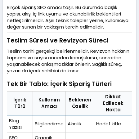
Birçok sipariş SEO amacı taşır. Bu durumda başlık
yapısı, akış, iç link uyumu ve okunabilirlik beklentileri
netleştirilmelidir. Aşırı teknik talepler yerine, kullanıcıya
değer sunan bir yaklaşım tercih edilmelidir.
Teslim Süresi ve Revizyon Süreci​
Teslim tarihi gerçekçi belirlenmelidir. Revizyon hakkının
kapsamı ve sayısı önceden konuşulursa, sonradan
yaşanabilecek anlaşmazlıklar önlenir. Sağlıklı süreç,
yazarı da içerik sahibini de korur.
Tek Bir Tablo: İçerik Sipariş Türleri​
Dikkat
İçerik
Kullanım
Beklenen
Edilecek
Türü
Amacı
Özellik
Nokta
Blog
Bilgilendirme
Akıcılık
Hedef kitle
Yazısı
SEO
Organik