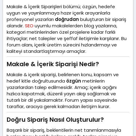
l
t
m
Makale & İçerik Siparişleri bölümü; özgün, hedefe
a
a
e
t
r
uygun ve yayınlanmaya hazır içerik arayanlarla
a
i
profesyonel yazarları
doğrudan
buluşturan bir sipariş
n
h
alanıdır.
SEO
uyumlu makalelerden blog yazılarına,
i
kategori metinlerinden özel projelere kadar farklı
ihtiyaçlar; net talepler ve şeffaf iletişimle karşılanır. Bu
forum alanı, içerik üretim sürecini hızlandırmayı ve
kaliteyi standartlaştırmayı amaçlar.
Makale & İçerik Siparişi Nedir?​
Makale & içerik siparişi, belirlenen konu, kapsam ve
hedef kitle doğrultusunda
özgün
metinlerin
yazarlardan talep edilmesidir. Amaç; içerik açığını
hızlıca kapatmak, düzenli yayın akışı sağlamak ve
tutarlı bir dil yakalamaktır. Forum yapısı sayesinde
taraflar, aracıya gerek kalmadan iletişim kurar.
Doğru Sipariş Nasıl Oluşturulur?​
Başarılı bir sipariş, beklentilerin net tanımlanmasıyla