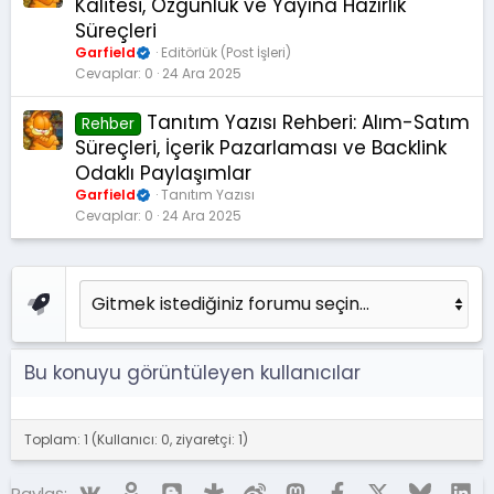
Kalitesi, Özgünlük ve Yayına Hazırlık
Süreçleri
Garfield
Editörlük (Post İşleri)
Cevaplar
0
24 Ara 2025
Tanıtım Yazısı Rehberi: Alım-Satım
Rehber
Süreçleri, İçerik Pazarlaması ve Backlink
Odaklı Paylaşımlar
Garfield
Tanıtım Yazısı
Cevaplar
0
24 Ara 2025
Bu konuyu görüntüleyen kullanıcılar
Toplam: 1 (Kullanıcı: 0, ziyaretçi: 1)
Vk
Ok
Blogger
Diaspora
Weibo
Mastodon
Facebook
X (Twitter)
Bluesky
Li
Paylaş: