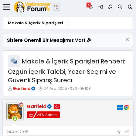
Makale & İçerik Siparişleri
Sizlere Önemli Bir Mesajımız Var! 🎉
Makale & İçerik Siparişleri Rehberi:
Özgün İçerik Talebi, Yazar Seçimi ve
Güvenli Sipariş Süreci
K
B
C
G
Garfield
24 Ara 2025
0
103
o
a
e
ö
n
ş
v
r
u
l
a
ü
Garfield
y
a
p
n
WFN Admin
u
n
l
t
B
g
a
ü
a
ı
r
l
ş
ç
e
24 Ara 2025
#1