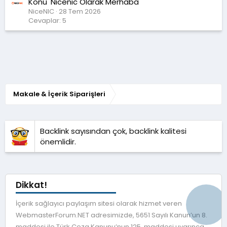
Konu 'Nicenıc Olarak Merhaba'
NiceNIC
28 Tem 2026
Cevaplar: 5
Makale & İçerik Siparişleri
Backlink sayısından çok, backlink kalitesi
önemlidir.
Dikkat!
İçerik sağlayıcı paylaşım sitesi olarak hizmet veren
WebmasterForum.NET adresimizde, 5651 Sayılı Kanun’un 8.
maddesi ile Türk Ceza Kanunu’nun 125. maddesi uyarınca,