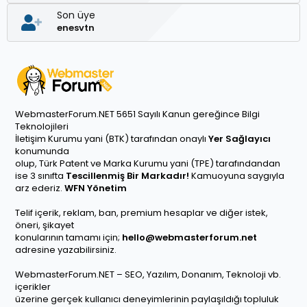
Son üye
enesvtn
WebmasterForum.NET 5651 Sayılı Kanun gereğince Bilgi
Teknolojileri
İletişim Kurumu yani (BTK) tarafından onaylı
Yer Sağlayıcı
konumunda
olup, Türk Patent ve Marka Kurumu yani (TPE) tarafındandan
ise 3 sınıfta
Tescillenmiş Bir Markadır!
Kamuoyuna saygıyla
arz ederiz.
WFN Yönetim
Telif içerik, reklam, ban, premium hesaplar ve diğer istek,
öneri, şikayet
konularının tamamı için;
hello@webmasterforum.net
adresine yazabilirsiniz.
WebmasterForum.NET – SEO, Yazılım, Donanım, Teknoloji vb.
içerikler
üzerine gerçek kullanıcı deneyimlerinin paylaşıldığı topluluk