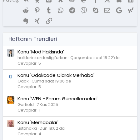
Reddit
Pinterest
Tumblr
WhatsApp
Telegram
Viber
Skype
E-posta
Google
Ya
Evernote
Xing
Link
Haftanın Trendleri
Konu 'Mod Hakkında'
halklarinkardesligifurkan
Çarşamba saat 18:22'de
Cevaplar: 5
Konu 'Odakcode Olarak Merhaba'
Odak
Cuma saat 19:06'de
Cevaplar: 5
Konu 'WFN - Forum Güncellemeleri'
Garfield
7 Kas 2025
Cevaplar: 1
Konu 'Merhabalar'
ustahakkı
Dün 18:02 da
Cevaplar: 4