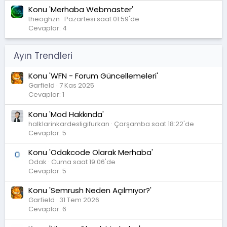
Konu 'Merhaba Webmaster'
theoghzn
Pazartesi saat 01:59'de
Cevaplar: 4
Ayın Trendleri
Konu 'WFN - Forum Güncellemeleri'
Garfield
7 Kas 2025
Cevaplar: 1
Konu 'Mod Hakkında'
halklarinkardesligifurkan
Çarşamba saat 18:22'de
Cevaplar: 5
Konu 'Odakcode Olarak Merhaba'
Odak
Cuma saat 19:06'de
Cevaplar: 5
Konu 'Semrush Neden Açılmıyor?'
Garfield
31 Tem 2026
Cevaplar: 6