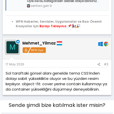
Öyle ise bu kategoriden destek isteye bilirsiniz...
xenforo.gen.tr
WFN Haberler, Servisler, Uygulamalar ve Bazı Önemli
Kısayollar İçin
Burayı Tıklayınız.
Mehmet_Yilmaz
M
WFN Üye
17 May 2026
#3
Sol taraftaki görsel alanı genelde tema CSS’inden
dolayı sabit yükseklikte oluyor ve bu yüzden resim
kırpılıyor. object-fit: cover yerine contain kullanmayı ya
da container yüksekliğini düşürmeyi deneyebilirsin.
Sende şimdi bize katılmak ister misin?