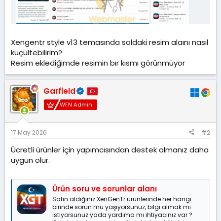
a
i
n
h
i
Xengentr style v13 temasında soldaki resim alaını nasıl
küçültebilirim?
Resim eklediğimde resimin bır kısmı görünmüyor
Garfield
WFN Admin
17 May 2026
#2
Ücretli ürünler için yapımcısından destek almanız daha
uygun olur.
Ürün soru ve sorunlar alanı
Satın aldığınız XenGenTr ürünlerinde her hangi
birinde sorun mu yaşıyorsunuz, bilgi almak mı
istiyorsunuz yada yardıma mı ihtiyacınız var ?