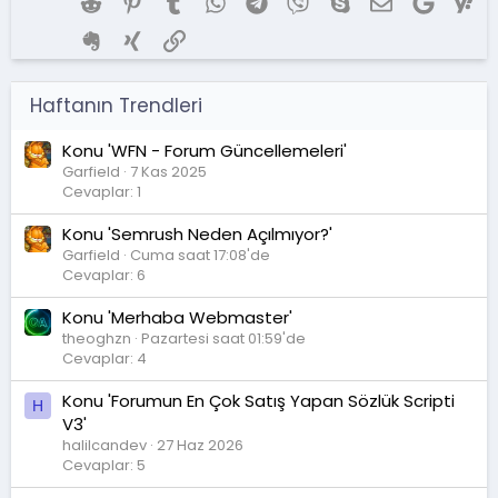
Reddit
Pinterest
Tumblr
WhatsApp
Telegram
Viber
Skype
E-posta
Google
Ya
Evernote
Xing
Link
Haftanın Trendleri
Konu 'WFN - Forum Güncellemeleri'
Garfield
7 Kas 2025
Cevaplar: 1
Konu 'Semrush Neden Açılmıyor?'
Garfield
Cuma saat 17:08'de
Cevaplar: 6
Konu 'Merhaba Webmaster'
theoghzn
Pazartesi saat 01:59'de
Cevaplar: 4
Konu 'Forumun En Çok Satış Yapan Sözlük Scripti
H
V3'
halilcandev
27 Haz 2026
Cevaplar: 5