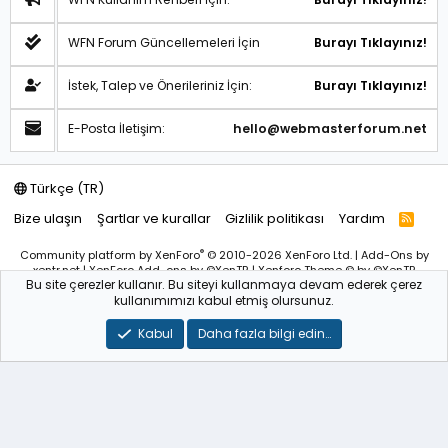
WFN Forum Güncellemeleri İçin
Burayı Tıklayınız!
İstek, Talep ve Önerileriniz İçin:
Burayı Tıklayınız!
E-Posta İletişim:
hello@webmasterforum.net
Türkçe (TR)
Bize ulaşın
Şartlar ve kurallar
Gizlilik politikası
Yardım
R
S
S
®
Community platform by XenForo
© 2010-2026 XenForo Ltd.
|
Add-Ons
by
xentr.net |
XenForo Add-ons
by ©XenTR
|
Xenforo Theme
© by ©XenTR
Bu site çerezler kullanır. Bu siteyi kullanmaya devam ederek çerez
Sitemiz bünyesindeki içerikleri izinsiz kullananlar hakkında T.C.K
kullanımımızı kabul etmiş olursunuz.
kanun ve yönetmeliklerine göre yasal işlem başlatılacağını
bu
alandan yazılı olarak beyan ederiz!
Kabul
Daha fazla bilgi edin…
WebmasterForum.NET – Tüm Hakları Saklıdır © 2025-2026