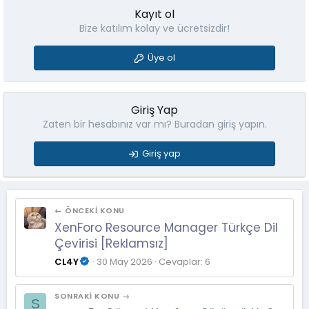
Kayıt ol
Bize katılım kolay ve ücretsizdir!
Üye ol
Giriş Yap
Zaten bir hesabınız var mı? Buradan giriş yapın.
Giriş yap
← ÖNCEKI KONU
XenForo Resource Manager Türkçe Dil
Çevirisi [Reklamsız]
CL4Y
30 May 2026
Cevaplar: 6
SONRAKI KONU →
S