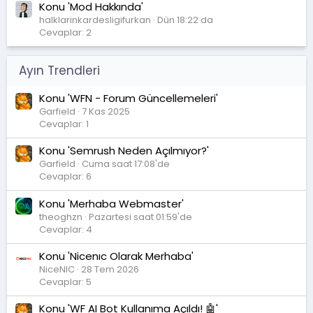
Konu 'Mod Hakkında'
halklarinkardesligifurkan
Dün 18:22 da
Cevaplar: 2
Ayın Trendleri
Konu 'WFN - Forum Güncellemeleri'
Garfield
7 Kas 2025
Cevaplar: 1
Konu 'Semrush Neden Açılmıyor?'
Garfield
Cuma saat 17:08'de
Cevaplar: 6
Konu 'Merhaba Webmaster'
theoghzn
Pazartesi saat 01:59'de
Cevaplar: 4
Konu 'Nicenıc Olarak Merhaba'
NiceNIC
28 Tem 2026
Cevaplar: 5
Konu 'WF AI Bot Kullanıma Açıldı! 🤖'