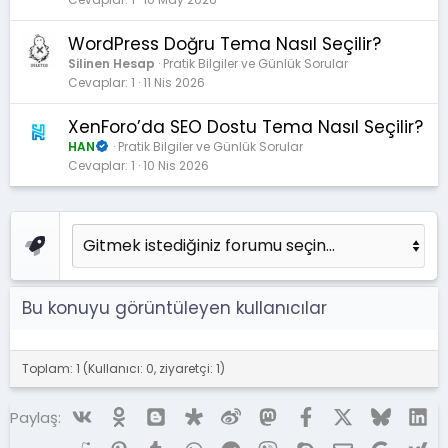
WordPress Doğru Tema Nasıl Seçilir?
Silinen Hesap
Pratik Bilgiler ve Günlük Sorular
Cevaplar
1
11 Nis 2026
XenForo’da SEO Dostu Tema Nasıl Seçilir?
HAN
Pratik Bilgiler ve Günlük Sorular
Cevaplar
1
10 Nis 2026
Bu konuyu görüntüleyen kullanıcılar
Toplam: 1 (Kullanıcı: 0, ziyaretçi: 1)
Vk
Ok
Blogger
Diaspora
Weibo
Mastodon
Facebook
X (Twitter)
Bluesky
Li
Paylaş: