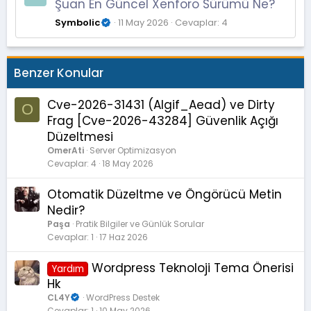
Şuan En Güncel Xenforo Sürümü Ne?
Symbolic
11 May 2026
Cevaplar: 4
Benzer Konular
Cve-2026-31431 (Algif_Aead) ve Dirty
O
Frag [Cve-2026-43284] Güvenlik Açığı
Düzeltmesi
OmerAti
Server Optimizasyon
Cevaplar
4
18 May 2026
Otomatik Düzeltme ve Öngörücü Metin
Nedir?
Paşa
Pratik Bilgiler ve Günlük Sorular
Cevaplar
1
17 Haz 2026
Wordpress Teknoloji Tema Önerisi
Yardım
Hk
CL4Y
WordPress Destek
Cevaplar
1
10 May 2026