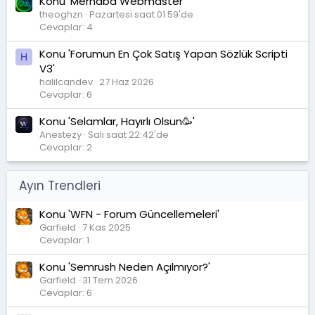
Konu 'Merhaba Webmaster'
theoghzn
Pazartesi saat 01:59'de
Cevaplar: 4
Konu 'Forumun En Çok Satış Yapan Sözlük Scripti
H
V3'
halilcandev
27 Haz 2026
Cevaplar: 6
Konu 'Selamlar, Hayırlı Olsun🥳'
Anestezy
Salı saat 22:42'de
Cevaplar: 2
Ayın Trendleri
Konu 'WFN - Forum Güncellemeleri'
Garfield
7 Kas 2025
Cevaplar: 1
Konu 'Semrush Neden Açılmıyor?'
Garfield
31 Tem 2026
Cevaplar: 6