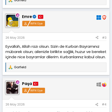
Garfield
T
e
p
k
Emre
i
l
WFN Üye
e
r
:
26 May 2026
#3
Eyvallah, Allah razı olsun. Sizin de Kurban Bayramınız
mübarek olsun; ailenizle birlikte sağlık, huzur ve bereket
içinde nice bayramlar dilerim. Kurbanlarınız kabul olsun.
Garfield
T
e
p
k
Paşa
i
l
WFN Üye
e
r
:
26 May 2026
#4