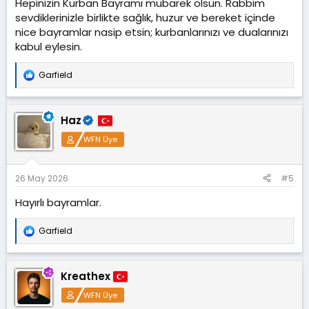
Hepinizin Kurban Bayramı mübarek olsun. Rabbim
sevdiklerinizle birlikte sağlık, huzur ve bereket içinde
nice bayramlar nasip etsin; kurbanlarınızı ve dualarınızı
kabul eylesin.
Garfield
T
e
p
k
Haz
i
l
WFN Üye
e
r
:
26 May 2026
#5
Hayırlı bayramlar.
Garfield
T
e
p
k
Kreathex
i
l
WFN Üye
e