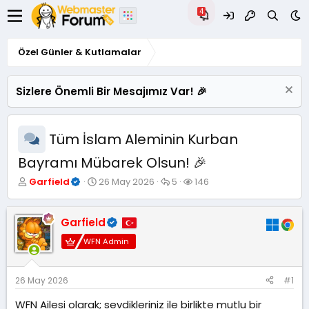
Özel Günler & Kutlamalar
Sizlere Önemli Bir Mesajımız Var! 🎉
Tüm İslam Aleminin Kurban
Bayramı Mübarek Olsun! 🎉
K
B
C
G
Garfield
26 May 2026
5
146
o
a
e
ö
n
ş
v
r
u
l
a
ü
Garfield
y
a
p
n
WFN Admin
u
n
l
t
B
g
a
ü
a
ı
r
l
ş
ç
e
26 May 2026
#1
l
t
m
WFN Ailesi olarak; sevdikleriniz ile birlikte mutlu bir
a
a
e