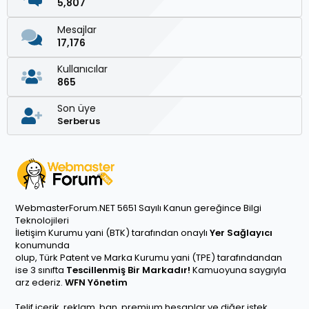
5,807
Mesajlar
17,176
Kullanıcılar
865
Son üye
Serberus
WebmasterForum.NET 5651 Sayılı Kanun gereğince Bilgi
Teknolojileri
İletişim Kurumu yani (BTK) tarafından onaylı
Yer Sağlayıcı
konumunda
olup, Türk Patent ve Marka Kurumu yani (TPE) tarafındandan
ise 3 sınıfta
Tescillenmiş Bir Markadır!
Kamuoyuna saygıyla
arz ederiz.
WFN Yönetim
Telif içerik, reklam, ban, premium hesaplar ve diğer istek,