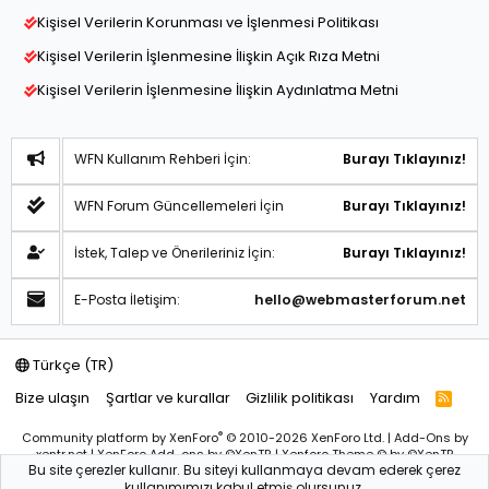
Kişisel Verilerin Korunması ve İşlenmesi Politikası
Kişisel Verilerin İşlenmesine İlişkin Açık Rıza Metni
Kişisel Verilerin İşlenmesine İlişkin Aydınlatma Metni
WFN Kullanım Rehberi İçin:
Burayı Tıklayınız!
WFN Forum Güncellemeleri İçin
Burayı Tıklayınız!
İstek, Talep ve Önerileriniz İçin:
Burayı Tıklayınız!
E-Posta İletişim:
hello@webmasterforum.net
Türkçe (TR)
Bize ulaşın
Şartlar ve kurallar
Gizlilik politikası
Yardım
R
S
S
®
Community platform by XenForo
© 2010-2026 XenForo Ltd.
|
Add-Ons
by
xentr.net |
XenForo Add-ons
by ©XenTR
|
Xenforo Theme
© by ©XenTR
Bu site çerezler kullanır. Bu siteyi kullanmaya devam ederek çerez
Sitemiz bünyesindeki içerikleri izinsiz kullananlar hakkında T.C.K
kullanımımızı kabul etmiş olursunuz.