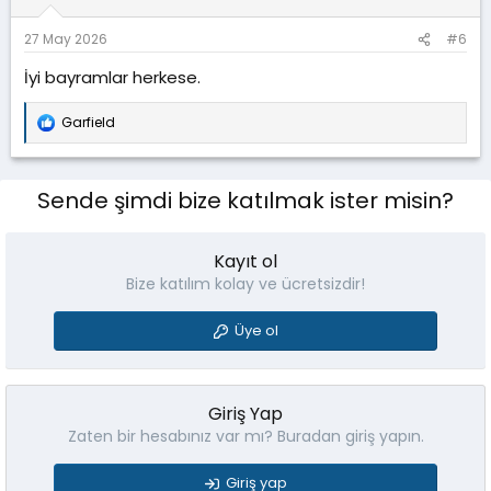
r
:
27 May 2026
#6
İyi bayramlar herkese.
Garfield
T
e
p
k
Sende şimdi bize katılmak ister misin?
i
l
e
r
Kayıt ol
:
Bize katılım kolay ve ücretsizdir!
Üye ol
Giriş Yap
Zaten bir hesabınız var mı? Buradan giriş yapın.
Giriş yap