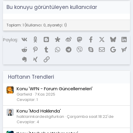
Bu konuyu görüntüleyen kullanıcılar
Toplam: 1 (Kullanıcı: 0, ziyaretçi: 1)
Vk
Ok
Blogger
Diaspora
Weibo
Mastodon
Facebook
X (Twitter)
Bluesky
Li
Paylaş:
Reddit
Pinterest
Tumblr
WhatsApp
Telegram
Viber
Skype
E-posta
Google
Ya
Evernote
Xing
Link
Haftanın Trendleri
Konu 'WFN - Forum Güncellemeleri'
Garfield
7 Kas 2025
Cevaplar: 1
Konu 'Mod Hakkında'
halklarinkardesligifurkan
Çarşamba saat 18:22'de
Cevaplar: 4