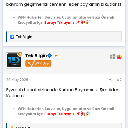
t
r
bayram geçirmenizi temenni eder bayramınızı kutlarız!
a
i
n
h
WFN Haberler, Servisler, Uygulamalar ve Bazı Önemli
i
Kısayollar İçin
Burayı Tıklayınız.
Tek Bilgin
T
e
p
k
Tek Bilgin
i
l
WFN Üye
e
r
:
26 May 2026
#2
Eyvallah hocak sizlerinde Kurban Bayramınızı Şimdiden
Kutlarım...
WFN Haberler, Servisler, Uygulamalar ve Bazı Önemli
Kısayollar İçin
Burayı Tıklayınız.