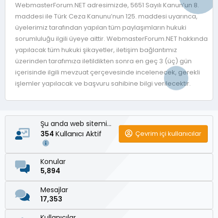
WebmasterForum.NET adresimizde, 5651 Sayılı Kanun’un 8.
maddesi ile Türk Ceza Kanunu’nun 125. maddesi uyarınca,
üyelerimiz tarafından yapılan tüm paylaşımların hukuki
sorumluluğu ilgili üyeye aittir. WebmasterForum.NET hakkında
yapılacak tüm hukuki şikayetler, iletişim bağlantımız
üzerinden tarafımıza iletildikten sonra en geç 3 (üç) gün
içerisinde ilgili mevzuat çerçevesinde incelenecek, gerekli
işlemler yapılacak ve başvuru sahibine bilgi verilecektir.
Şu anda web sitemizde
Kullanıcı Aktif
Çevrim içi kullanıcılar
354
Konular
5,894
Mesajlar
17,353
Kullanıcılar