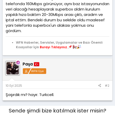
t
r
telefonda 160Mbps görünüyor, aynı baz istasyonundan
a
i
veri alacağı hesaplayarak superbox aldım kurulum
n
h
yapıldı hıza baktım 20-30Mbps arası çıktı, aradım ve
i
iptal ettim. Bendeki durum bu sekılde oldu maalesef
yani telefonla superbox'un alakası yokmus onu
gördüm.
WFN Haberler, Servisler, Uygulamalar ve Bazı Önemli
Kısayollar İçin
Burayı Tıklayınız.
Paşa
WFN Üye
10 Eyl 2025
#2
Şaşırdık mı? hayır. Turkcell.
Sende şimdi bize katılmak ister misin?