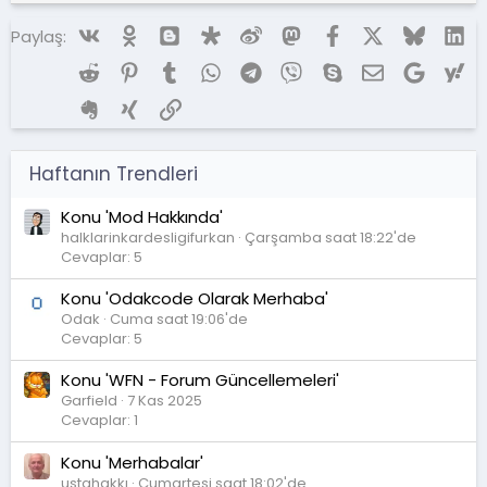
Vk
Ok
Blogger
Diaspora
Weibo
Mastodon
Facebook
X (Twitter)
Bluesky
Li
Paylaş:
Reddit
Pinterest
Tumblr
WhatsApp
Telegram
Viber
Skype
E-posta
Google
Ya
Evernote
Xing
Link
Haftanın Trendleri
Konu 'Mod Hakkında'
halklarinkardesligifurkan
Çarşamba saat 18:22'de
Cevaplar: 5
Konu 'Odakcode Olarak Merhaba'
Odak
Cuma saat 19:06'de
Cevaplar: 5
Konu 'WFN - Forum Güncellemeleri'
Garfield
7 Kas 2025
Cevaplar: 1
Konu 'Merhabalar'
ustahakkı
Cumartesi saat 18:02'de