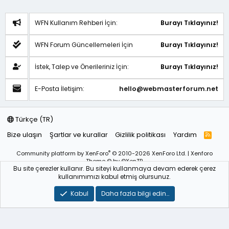
WFN Kullanım Rehberi İçin:
Burayı Tıklayınız!
WFN Forum Güncellemeleri İçin
Burayı Tıklayınız!
İstek, Talep ve Önerileriniz İçin:
Burayı Tıklayınız!
E-Posta İletişim:
hello@webmasterforum.net
Türkçe (TR)
Bize ulaşın
Şartlar ve kurallar
Gizlilik politikası
Yardım
R
S
S
®
Community platform by XenForo
© 2010-2026 XenForo Ltd.
|
Xenforo
Theme
© by ©XenTR
Bu site çerezler kullanır. Bu siteyi kullanmaya devam ederek çerez
Sitemiz bünyesindeki içerikleri izinsiz kullananlar hakkında T.C.K
kullanımımızı kabul etmiş olursunuz.
kanun ve yönetmeliklerine göre yasal işlem başlatılacağını
bu
alandan yazılı olarak beyan ederiz!
Kabul
Daha fazla bilgi edin…
WebmasterForum.NET – Tüm Hakları Saklıdır © 2025-2026