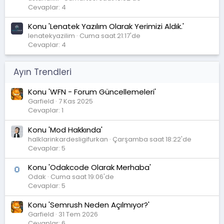
Cevaplar: 4
Konu 'Lenatek Yazılım Olarak Yerimizi Aldık.'
lenatekyazilim
Cuma saat 21:17'de
Cevaplar: 4
Ayın Trendleri
Konu 'WFN - Forum Güncellemeleri'
Garfield
7 Kas 2025
Cevaplar: 1
Konu 'Mod Hakkında'
halklarinkardesligifurkan
Çarşamba saat 18:22'de
Cevaplar: 5
Konu 'Odakcode Olarak Merhaba'
Odak
Cuma saat 19:06'de
Cevaplar: 5
Konu 'Semrush Neden Açılmıyor?'
Garfield
31 Tem 2026
Cevaplar: 6