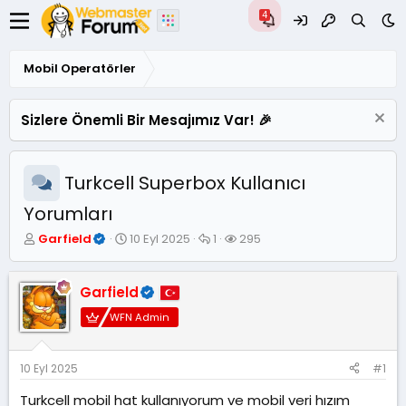
Mobil Operatörler
Sizlere Önemli Bir Mesajımız Var! 🎉
Turkcell Superbox Kullanıcı
Yorumları
K
B
C
G
Garfield
10 Eyl 2025
1
295
o
a
e
ö
n
ş
v
r
u
l
a
ü
Garfield
y
a
p
n
WFN Admin
u
n
l
t
B
g
a
ü
a
ı
r
l
ş
ç
e
10 Eyl 2025
#1
l
t
m
Turkcell mobil hat kullanıyorum ve mobil veri hızım
a
a
e