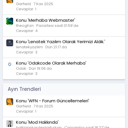
Garfield
7 Kas 2025
Cevaplar: 1
Konu 'Merhaba Webmaster'
theoghzn
Pazartesi saat 01:59'de
Cevaplar: 4
Konu 'Lenatek Yazılım Olarak Yerimizi Aldık.'
lenatekyazilim
Dün 21:17 da
Cevaplar: 3
Konu 'Odakcode Olarak Merhaba'
Odak
Dün 19:06 da
Cevaplar: 3
Ayın Trendleri
Konu 'WFN - Forum Güncellemeleri'
Garfield
7 Kas 2025
Cevaplar: 1
Konu 'Mod Hakkında'
halklarinkardesligifurkan
Çarşamba saat 18:22'de