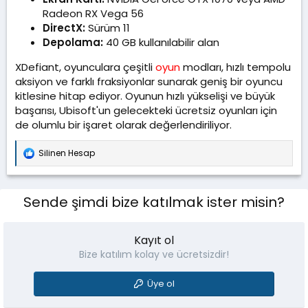
Radeon RX Vega 56
DirectX:
Sürüm 11
Depolama:
40 GB kullanılabilir alan
XDefiant, oyunculara çeşitli
oyun
modları, hızlı tempolu
aksiyon ve farklı fraksiyonlar sunarak geniş bir oyuncu
kitlesine hitap ediyor. Oyunun hızlı yükselişi ve büyük
başarısı, Ubisoft'un gelecekteki ücretsiz oyunları için
de olumlu bir işaret olarak değerlendiriliyor.
Silinen Hesap
T
e
p
k
Sende şimdi bize katılmak ister misin?
i
l
e
r
Kayıt ol
:
Bize katılım kolay ve ücretsizdir!
Üye ol