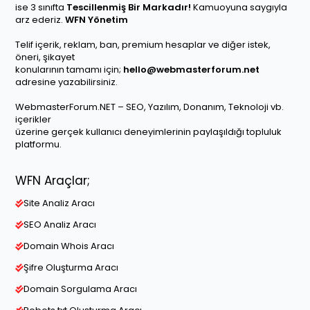
ise 3 sınıfta
Tescillenmiş Bir Markadır!
Kamuoyuna saygıyla
arz ederiz.
WFN Yönetim
Telif içerik, reklam, ban, premium hesaplar ve diğer istek,
öneri, şikayet
konularının tamamı için;
hello@webmasterforum.net
adresine yazabilirsiniz.
WebmasterForum.NET – SEO, Yazılım, Donanım, Teknoloji vb.
içerikler
üzerine gerçek kullanıcı deneyimlerinin paylaşıldığı topluluk
platformu.
WFN Araçlar;
Site Analiz Aracı
SEO Analiz Aracı
Domain Whois Aracı
Şifre Oluşturma Aracı
Domain Sorgulama Aracı