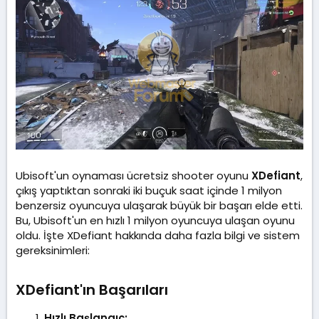
t
r
a
i
n
h
i
Ubisoft'un oynaması ücretsiz shooter oyunu
XDefiant
,
çıkış yaptıktan sonraki iki buçuk saat içinde 1 milyon
benzersiz oyuncuya ulaşarak büyük bir başarı elde etti.
Bu, Ubisoft'un en hızlı 1 milyon oyuncuya ulaşan oyunu
oldu. İşte XDefiant hakkında daha fazla bilgi ve sistem
gereksinimleri:
XDefiant'ın Başarıları​
Hızlı Başlangıç: