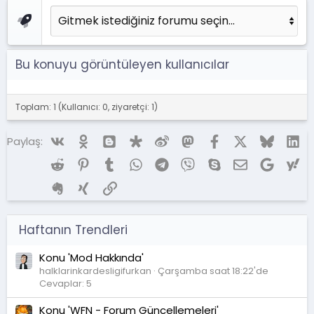
Bu konuyu görüntüleyen kullanıcılar
Toplam: 1 (Kullanıcı: 0, ziyaretçi: 1)
Vk
Ok
Blogger
Diaspora
Weibo
Mastodon
Facebook
X (Twitter)
Bluesky
Li
Paylaş:
Reddit
Pinterest
Tumblr
WhatsApp
Telegram
Viber
Skype
E-posta
Google
Ya
Evernote
Xing
Link
Haftanın Trendleri
Konu 'Mod Hakkında'
halklarinkardesligifurkan
Çarşamba saat 18:22'de
Cevaplar: 5
Konu 'WFN - Forum Güncellemeleri'