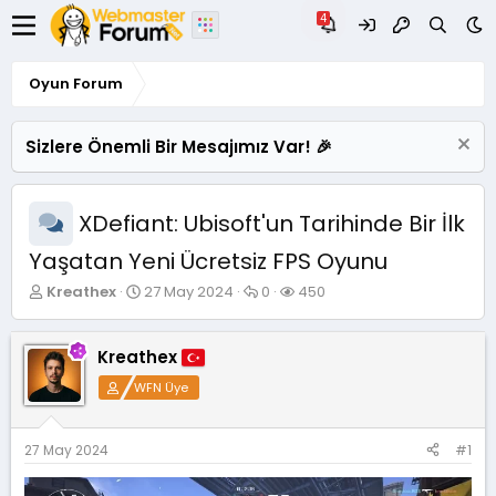
Oyun Forum
Sizlere Önemli Bir Mesajımız Var! 🎉
XDefiant: Ubisoft'un Tarihinde Bir İlk
Yaşatan Yeni Ücretsiz FPS Oyunu
K
B
C
G
Kreathex
27 May 2024
0
450
o
a
e
ö
n
ş
v
r
u
l
a
ü
Kreathex
y
a
p
n
WFN Üye
u
n
l
t
B
g
a
ü
a
ı
r
l
ş
ç
e
27 May 2024
#1
l
t
m
a
a
e