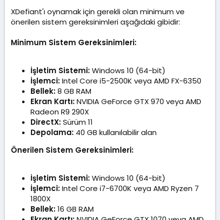
XDefiant'ı oynamak için gerekli olan minimum ve
önerilen sistem gereksinimleri aşağıdaki gibidir:
Minimum Sistem Gereksinimleri:
İşletim Sistemi:
Windows 10 (64-bit)
İşlemci:
Intel Core i5-2500K veya AMD FX-6350
Bellek:
8 GB RAM
Ekran Kartı:
NVIDIA GeForce GTX 970 veya AMD
Radeon R9 290X
DirectX:
Sürüm 11
Depolama:
40 GB kullanılabilir alan
Önerilen Sistem Gereksinimleri:
İşletim Sistemi:
Windows 10 (64-bit)
İşlemci:
Intel Core i7-6700K veya AMD Ryzen 7
1800X
Bellek:
16 GB RAM
Ekran Kartı:
NVIDIA GeForce GTX 1070 veya AMD