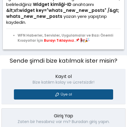
belirlediğiniz
Widget kimliği-ID
anahtarını
&lt;xf:widget key="whats_new_new_posts" /&gt;
w
hats_new_new_posts
yazan yere yapıştırıp
kaydedin.
WFN Haberler, Servisler, Uygulamalar ve Bazı Önemli
Kısayollar İçin
Burayı Tıklayınız.
Sende şimdi bize katılmak ister misin?
Kayıt ol
Bize katılım kolay ve ücretsizdir!
Üye ol
Giriş Yap
Zaten bir hesabınız var mı? Buradan giriş yapın.