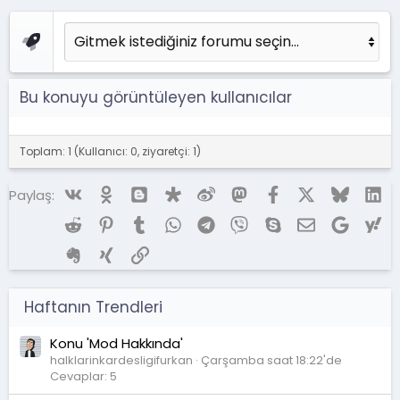
Bu konuyu görüntüleyen kullanıcılar
Toplam: 1 (Kullanıcı: 0, ziyaretçi: 1)
Vk
Ok
Blogger
Diaspora
Weibo
Mastodon
Facebook
X (Twitter)
Bluesky
Li
Paylaş:
Reddit
Pinterest
Tumblr
WhatsApp
Telegram
Viber
Skype
E-posta
Google
Ya
Evernote
Xing
Link
Haftanın Trendleri
Konu 'Mod Hakkında'
halklarinkardesligifurkan
Çarşamba saat 18:22'de
Cevaplar: 5