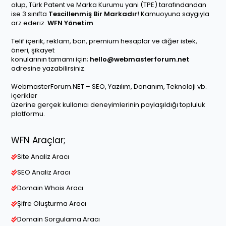
olup, Türk Patent ve Marka Kurumu yani (TPE) tarafındandan
ise 3 sınıfta
Tescillenmiş Bir Markadır!
Kamuoyuna saygıyla
arz ederiz.
WFN Yönetim
Telif içerik, reklam, ban, premium hesaplar ve diğer istek,
öneri, şikayet
konularının tamamı için;
hello@webmasterforum.net
adresine yazabilirsiniz.
WebmasterForum.NET – SEO, Yazılım, Donanım, Teknoloji vb.
içerikler
üzerine gerçek kullanıcı deneyimlerinin paylaşıldığı topluluk
platformu.
WFN Araçlar;
Site Analiz Aracı
SEO Analiz Aracı
Domain Whois Aracı
Şifre Oluşturma Aracı
Domain Sorgulama Aracı