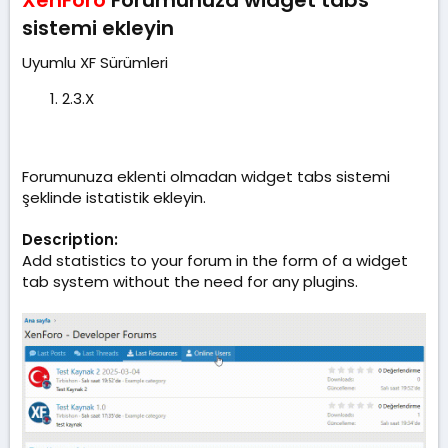
t
r
sistemi ekleyin​
a
i
n
h
Uyumlu XF Sürümleri
i
2.3.X
Forumunuza eklenti olmadan widget tabs sistemi
şeklinde istatistik ekleyin.
Description:
Add statistics to your forum in the form of a widget
tab system without the need for any plugins.