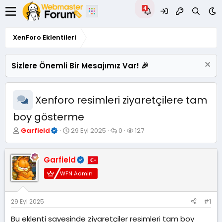
XenForo Eklentileri
Sizlere Önemli Bir Mesajımız Var! 🎉
Xenforo resimleri ziyaretçilere tam
boy gösterme
K
B
C
G
Garfield
29 Eyl 2025
0
127
o
a
e
ö
n
ş
v
r
u
l
a
ü
Garfield
y
a
p
n
WFN Admin
u
n
l
t
B
g
a
ü
a
ı
r
l
ş
ç
e
29 Eyl 2025
#1
l
t
m
Bu eklenti sayesinde ziyaretçiler resimleri tam boy
a
a
e