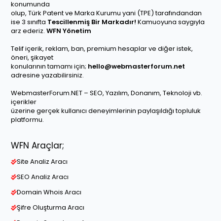
konumunda
olup, Türk Patent ve Marka Kurumu yani (TPE) tarafındandan
ise 3 sınıfta
Tescillenmiş Bir Markadır!
Kamuoyuna saygıyla
arz ederiz.
WFN Yönetim
Telif içerik, reklam, ban, premium hesaplar ve diğer istek,
öneri, şikayet
konularının tamamı için;
hello@webmasterforum.net
adresine yazabilirsiniz.
WebmasterForum.NET – SEO, Yazılım, Donanım, Teknoloji vb.
içerikler
üzerine gerçek kullanıcı deneyimlerinin paylaşıldığı topluluk
platformu.
WFN Araçlar;
Site Analiz Aracı
SEO Analiz Aracı
Domain Whois Aracı
Şifre Oluşturma Aracı