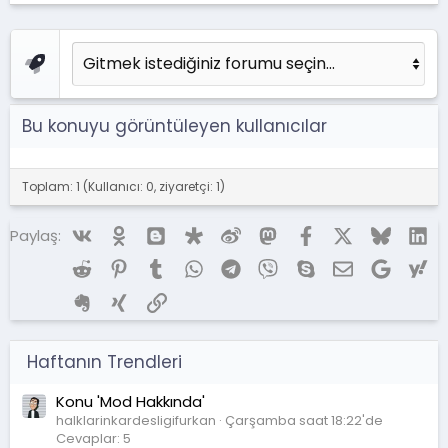
Bu konuyu görüntüleyen kullanıcılar
Toplam: 1 (Kullanıcı: 0, ziyaretçi: 1)
Vk
Ok
Blogger
Diaspora
Weibo
Mastodon
Facebook
X (Twitter)
Bluesky
Li
Paylaş:
Reddit
Pinterest
Tumblr
WhatsApp
Telegram
Viber
Skype
E-posta
Google
Ya
Evernote
Xing
Link
Haftanın Trendleri
Konu 'Mod Hakkında'
halklarinkardesligifurkan
Çarşamba saat 18:22'de
Cevaplar: 5