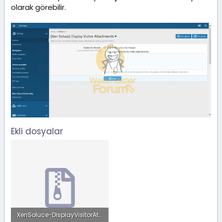
t
r
olarak görebilir.
a
i
n
h
i
Ekli dosyalar
XenSoluce-DisplayVisitorAttachments-2.1.0_Fix_2.zip