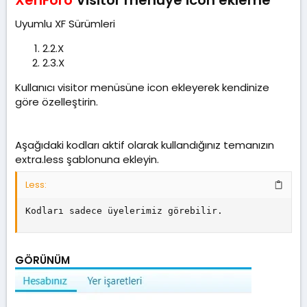
t
r
a
i
Uyumlu XF Sürümleri
n
h
i
2.2.X
2.3.X
Kullanıcı visitor menüsüne icon ekleyerek kendinize
göre özelleştirin.
Aşağıdaki kodları aktif olarak kullandığınız temanızın
extra.less şablonuna ekleyin.
Less:
Kodları sadece üyelerimiz görebilir.
GÖRÜNÜM