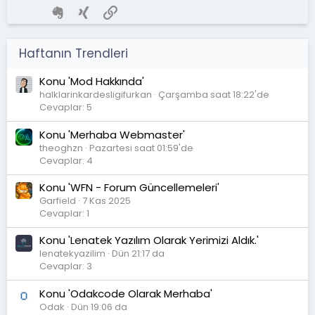
Evernote
Xing
Link
Haftanın Trendleri
Konu 'Mod Hakkında'
halklarinkardesligifurkan
Çarşamba saat 18:22'de
Cevaplar: 5
Konu 'Merhaba Webmaster'
theoghzn
Pazartesi saat 01:59'de
Cevaplar: 4
Konu 'WFN - Forum Güncellemeleri'
Garfield
7 Kas 2025
Cevaplar: 1
Konu 'Lenatek Yazılım Olarak Yerimizi Aldık.'
lenatekyazilim
Dün 21:17 da
Cevaplar: 3
Konu 'Odakcode Olarak Merhaba'
Odak
Dün 19:06 da