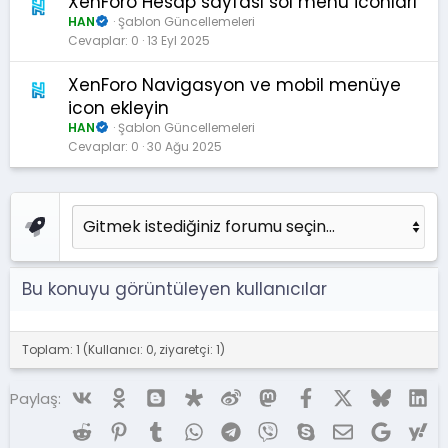
XenForo Hesap sayfası sol menü iconları
HAN
Şablon Güncellemeleri
Cevaplar
0
13 Eyl 2025
XenForo Navigasyon ve mobil menüye
icon ekleyin
HAN
Şablon Güncellemeleri
Cevaplar
0
30 Ağu 2025
Bu konuyu görüntüleyen kullanıcılar
Toplam: 1 (Kullanıcı: 0, ziyaretçi: 1)
Vk
Ok
Blogger
Diaspora
Weibo
Mastodon
Facebook
X (Twitter)
Bluesky
Li
Paylaş:
Reddit
Pinterest
Tumblr
WhatsApp
Telegram
Viber
Skype
E-posta
Google
Ya