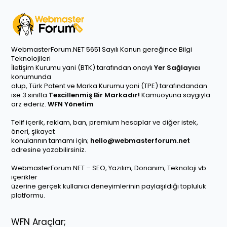
WebmasterForum.NET 5651 Sayılı Kanun gereğince Bilgi
Teknolojileri
İletişim Kurumu yani (BTK) tarafından onaylı
Yer Sağlayıcı
konumunda
olup, Türk Patent ve Marka Kurumu yani (TPE) tarafındandan
ise 3 sınıfta
Tescillenmiş Bir Markadır!
Kamuoyuna saygıyla
arz ederiz.
WFN Yönetim
Telif içerik, reklam, ban, premium hesaplar ve diğer istek,
öneri, şikayet
konularının tamamı için;
hello@webmasterforum.net
adresine yazabilirsiniz.
WebmasterForum.NET – SEO, Yazılım, Donanım, Teknoloji vb.
içerikler
üzerine gerçek kullanıcı deneyimlerinin paylaşıldığı topluluk
platformu.
WFN Araçlar;