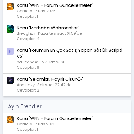
Konu 'WFN - Forum Güncellemeleri'
Garfield
7 Kas 2025
Cevaplar: 1
Konu 'Merhaba Webmaster'
theoghzn
Pazartesi saat 01:59'de
Cevaplar: 4
Konu 'Forumun En Çok Satış Yapan Sözlük Scripti
H
V3'
halilcandev
27 Haz 2026
Cevaplar: 6
Konu 'Selamlar, Hayırlı Olsun🥳'
Anestezy
Salı saat 22:42'de
Cevaplar: 2
Ayın Trendleri
Konu 'WFN - Forum Güncellemeleri'
Garfield
7 Kas 2025
Cevaplar: 1