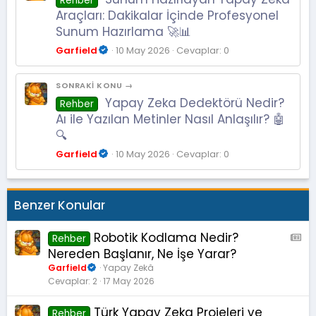
Rehber
Araçları: Dakikalar İçinde Profesyonel
Sunum Hazırlama 🚀📊
Garfield
10 May 2026
Cevaplar: 0
SONRAKI KONU →
Yapay Zeka Dedektörü Nedir?
Rehber
Aı ile Yazılan Metinler Nasıl Anlaşılır? 🤖
🔍
Garfield
10 May 2026
Cevaplar: 0
Benzer Konular
Robotik Kodlama Nedir?
A
Rehber
M
Nereden Başlanır, Ne İşe Yarar?
S
Garfield
Yapay Zekâ
:
Cevaplar
2
17 May 2026
M
a
Türk Yapay Zeka Projeleri ve
Rehber