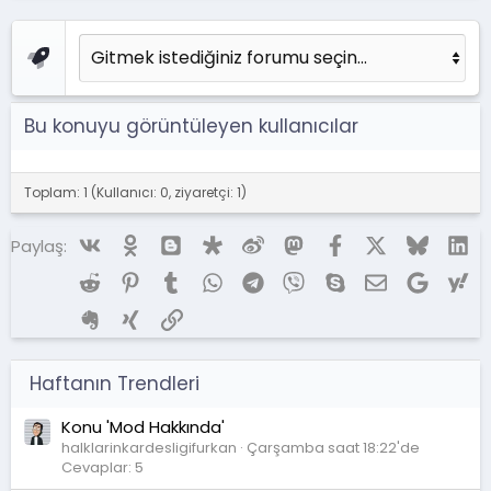
Bu konuyu görüntüleyen kullanıcılar
Toplam: 1 (Kullanıcı: 0, ziyaretçi: 1)
Vk
Ok
Blogger
Diaspora
Weibo
Mastodon
Facebook
X (Twitter)
Bluesky
Li
Paylaş:
Reddit
Pinterest
Tumblr
WhatsApp
Telegram
Viber
Skype
E-posta
Google
Ya
Evernote
Xing
Link
Haftanın Trendleri
Konu 'Mod Hakkında'
halklarinkardesligifurkan
Çarşamba saat 18:22'de
Cevaplar: 5