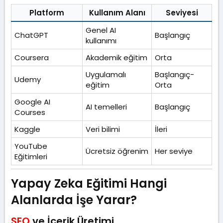
Platform
Kullanım Alanı
Seviyesi
Genel AI
ChatGPT
Başlangıç
kullanımı
Coursera
Akademik eğitim
Orta
Uygulamalı
Başlangıç-
Udemy
eğitim
Orta
Google AI
AI temelleri
Başlangıç
Courses
Kaggle
Veri bilimi
İleri
YouTube
Ücretsiz öğrenim
Her seviye
Eğitimleri
Yapay Zeka Eğitimi Hangi
Alanlarda İşe Yarar?​
SEO
ve İçerik Üretimi​