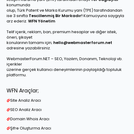
konumunda
olup, Türk Patent ve Marka Kurumu yani (TPE) tarafındandan
ise 3 sınıfta
Tescillenmiş Bir Markadır!
Kamuoyuna saygıyla
arz ederiz.
WFN Yönetim
Telif içerik, reklam, ban, premium hesaplar ve diğer istek,
öneri, şikayet
konularının tamamı için;
hello@webmasterforum.net
adresine yazabilirsiniz.
WebmasterForum.NET – SEO, Yazılım, Donanım, Teknoloji vb.
içerikler
üzerine gerçek kullanıcı deneyimlerinin paylaşıldığı topluluk
platformu.
WFN Araçlar;
Site Analiz Aracı
SEO Analiz Aracı
Domain Whois Aracı
Şifre Oluşturma Aracı