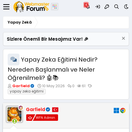
Yapay Zekâ
Sizlere Önemli Bir Mesajımız Var! 🎉
Yapay Zeka Eğitimi Nedir?
Nereden Başlanmalı ve Neler
Öğrenilmeli? 🤖📚
K
B
C
G
E
Garfield
10 May 2026
0
61
o
a
e
ö
t
yapay zeka eğitimi
n
ş
v
r
i
u
l
a
ü
k
y
a
p
n
e
Garfield
u
n
l
t
t
B
g
a
ü
l
WFN Admin
a
ı
r
l
e
ş
ç
e
r