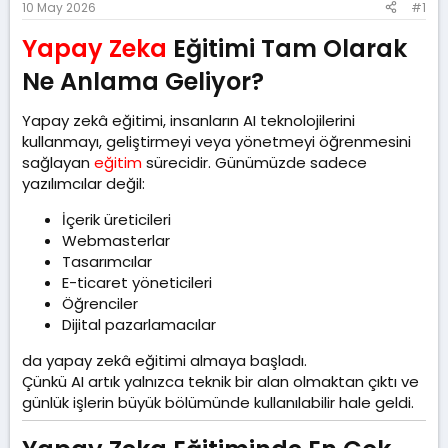
l
t
m
10 May 2026
#1
a
a
e
t
r
Yapay Zeka
Eğitimi Tam Olarak
a
i
Ne Anlama Geliyor?​
n
h
i
Yapay zekâ eğitimi, insanların AI teknolojilerini
kullanmayı, geliştirmeyi veya yönetmeyi öğrenmesini
sağlayan
eğitim
sürecidir. Günümüzde sadece
yazılımcılar değil:
İçerik üreticileri
Webmasterlar
Tasarımcılar
E-ticaret yöneticileri
Öğrenciler
Dijital pazarlamacılar
da yapay zekâ eğitimi almaya başladı.
Çünkü AI artık yalnızca teknik bir alan olmaktan çıktı ve
günlük işlerin büyük bölümünde kullanılabilir hale geldi.