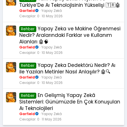
k
Türkiye’De Aı Teknolojisinin Yükselişi 🇹🇷🤖
a
Garfield
Yapay Zekâ
l
Cevaplar
0
10 May 2026
e
Yapay Zeka ve Makine Öğrenmesi
Rehber
Nedir? Aralarındaki Farklar ve Kullanım
Alanları 🤖🧠
Garfield
Yapay Zekâ
Cevaplar
0
10 May 2026
Yapay Zeka Dedektörü Nedir? Aı
Rehber
ile Yazılan Metinler Nasıl Anlaşılır? 🤖🔍
Garfield
Yapay Zekâ
Cevaplar
0
10 May 2026
En Gelişmiş Yapay Zekâ
Rehber
Sistemleri: Günümüzde En Çok Konuşulan
Aı Teknolojileri
Garfield
Yapay Zekâ
Cevaplar
0
11 May 2026