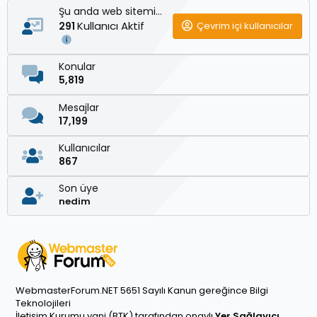
Şu anda web sitemizde
Kullanıcı Aktif
Çevrim içi kullanıcılar
291
Konular
5,819
Mesajlar
17,199
Kullanıcılar
867
Son üye
nedim
WebmasterForum.NET 5651 Sayılı Kanun gereğince Bilgi
Teknolojileri
İletişim Kurumu yani (BTK) tarafından onaylı
Yer Sağlayıcı