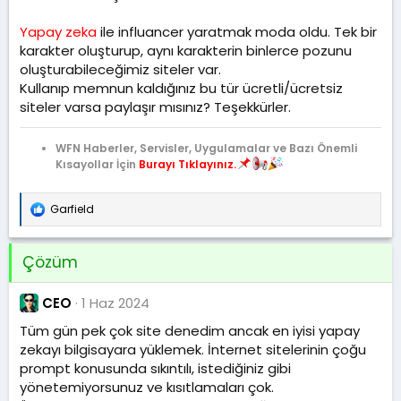
t
r
a
i
Yapay zeka
ile influancer yaratmak moda oldu. Tek bir
n
h
karakter oluşturup, aynı karakterin binlerce pozunu
i
oluşturabileceğimiz siteler var.
Kullanıp memnun kaldığınız bu tür ücretli/ücretsiz
siteler varsa paylaşır mısınız? Teşekkürler.
WFN Haberler, Servisler, Uygulamalar ve Bazı Önemli
Kısayollar İçin
Burayı Tıklayınız.
Garfield
T
e
p
k
Çözüm
i
l
e
CEO
1 Haz 2024
r
Tüm gün pek çok site denedim ancak en iyisi yapay
:
zekayı bilgisayara yüklemek. İnternet sitelerinin çoğu
prompt konusunda sıkıntılı, istediğiniz gibi
yönetemiyorsunuz ve kısıtlamaları çok.