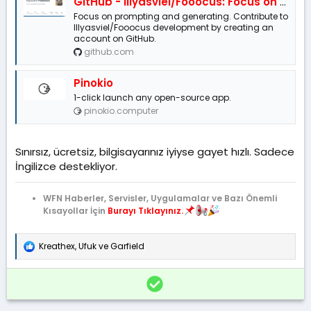
GitHub - lllyasviel/Fooocus: Focus on prompting and generating
Focus on prompting and generating. Contribute to
lllyasviel/Fooocus development by creating an
account on GitHub.
github.com
Pinokio
1-click launch any open-source app.
pinokio.computer
Sınırsız, ücretsiz, bilgisayarınız iyiyse gayet hızlı. Sadece
İngilizce destekliyor.
WFN Haberler, Servisler, Uygulamalar ve Bazı Önemli
Kısayollar İçin
Burayı Tıklayınız.
Kreathex
,
Ufuk
ve
Garfield
T
e
p
Ç
k
ö
i
l