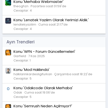
Konu 'Merhaba Webmaster'
theoghzn
Pazartesi saat 01:59'de
Cevaplar: 4
Konu 'Lenatek Yazılım Olarak Yerimizi Aldık.'
lenatekyazilim
Cuma saat 21:17'de
Cevaplar: 4
Ayın Trendleri
Konu 'WFN - Forum Güncellemeleri'
Garfield
7 Kas 2025
Cevaplar: 1
Konu 'Mod Hakkında'
halklarinkardesligifurkan
Çarşamba saat 18:22'de
Cevaplar: 5
Konu 'Odakcode Olarak Merhaba'
Odak
Cuma saat 19:06'de
Cevaplar: 5
Konu 'Semrush Neden Açılmıyor?'