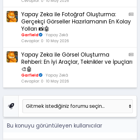
Cevaplar
0
10 May 2026
a
k
Yapay Zeka ile Fotoğraf Oluşturma:
A
a
M
Gerçekçi Görseller Hazırlamanın En Kolay
l
S
Yolları 📸🤖
e
:
Garfield
Yapay Zekâ
M
Cevaplar
0
10 May 2026
a
k
Yapay Zeka ile Görsel Oluşturma
A
a
M
Rehberi: En İyi Araçlar, Teknikler ve İpuçları
l
S
🎨🤖
e
:
Garfield
Yapay Zekâ
M
Cevaplar
0
10 May 2026
a
k
a
l
e
Bu konuyu görüntüleyen kullanıcılar