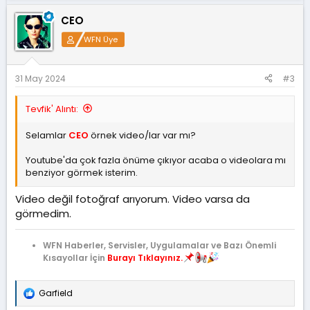
Sınırsız, ücretsiz, bilgisayarınız iyiyse gayet hızlı.
CEO
Sadece...
WFN Üye
31 May 2024
#3
Tevfik' Alıntı:
Selamlar
CEO
örnek video/lar var mı?
Youtube'da çok fazla önüme çıkıyor acaba o videolara mı
benziyor görmek isterim.
Video değil fotoğraf arıyorum. Video varsa da
görmedim.
WFN Haberler, Servisler, Uygulamalar ve Bazı Önemli
Kısayollar İçin
Burayı Tıklayınız.
Garfield
T
e