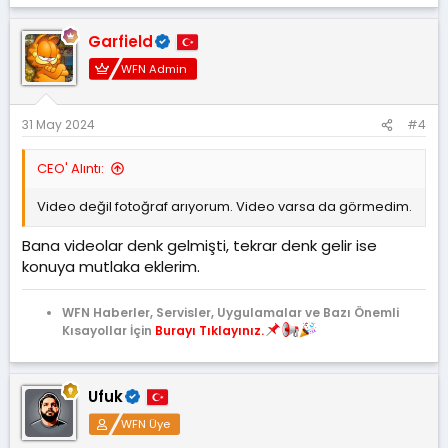
p
k
Garfield
i
l
WFN Admin
e
r
:
31 May 2024
#4
CEO' Alıntı:
Video değil fotoğraf arıyorum. Video varsa da görmedim.
Bana videolar denk gelmişti, tekrar denk gelir ise
konuya mutlaka eklerim.
WFN Haberler, Servisler, Uygulamalar ve Bazı Önemli
Kısayollar İçin
Burayı Tıklayınız.
Ufuk
WFN Üye