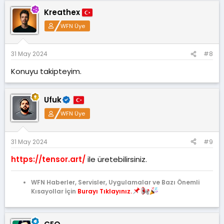
Kreathex
WFN Üye
31 May 2024
#8
Konuyu takipteyim.
Ufuk
WFN Üye
31 May 2024
#9
https://tensor.art/
ile üretebilirsiniz.
WFN Haberler, Servisler, Uygulamalar ve Bazı Önemli
Kısayollar İçin
Burayı Tıklayınız.