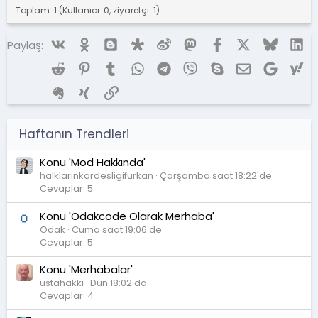
Toplam: 1 (Kullanıcı: 0, ziyaretçi: 1)
Vk
Ok
Blogger
Diaspora
Weibo
Mastodon
Facebook
X (Twitter)
Bluesky
Li
Paylaş:
Reddit
Pinterest
Tumblr
WhatsApp
Telegram
Viber
Skype
E-posta
Google
Ya
Evernote
Xing
Link
Haftanın Trendleri
Konu 'Mod Hakkında'
halklarinkardesligifurkan
Çarşamba saat 18:22'de
Cevaplar: 5
Konu 'Odakcode Olarak Merhaba'
Odak
Cuma saat 19:06'de
Cevaplar: 5
Konu 'Merhabalar'
ustahakkı
Dün 18:02 da
Cevaplar: 4