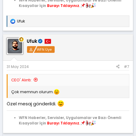
WFN Haberler, Servisler, Uygulamalar ve Bazı Önemli
Kısayollar İçin
Burayı Tıklayınız.
Ufuk
T
e
p
k
Ufuk
i
l
WFN Üye
e
r
:
31 May 2024
#7
CEO' Alıntı:
Çok memnun olurum.
Özel mesaj gönderildi.
WFN Haberler, Servisler, Uygulamalar ve Bazı Önemli
Kısayollar İçin
Burayı Tıklayınız.