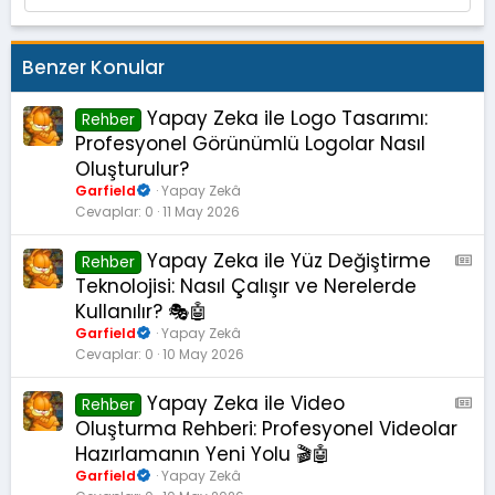
Benzer Konular
Yapay Zeka ile Logo Tasarımı:
Rehber
Profesyonel Görünümlü Logolar Nasıl
Oluşturulur?
Garfield
Yapay Zekâ
Cevaplar
0
11 May 2026
Yapay Zeka ile Yüz Değiştirme
A
Rehber
M
Teknolojisi: Nasıl Çalışır ve Nerelerde
S
Kullanılır? 🎭🤖
:
Garfield
Yapay Zekâ
M
Cevaplar
0
10 May 2026
a
k
Yapay Zeka ile Video
A
Rehber
a
M
Oluşturma Rehberi: Profesyonel Videolar
l
S
Hazırlamanın Yeni Yolu 🎬🤖
e
:
Garfield
Yapay Zekâ
M