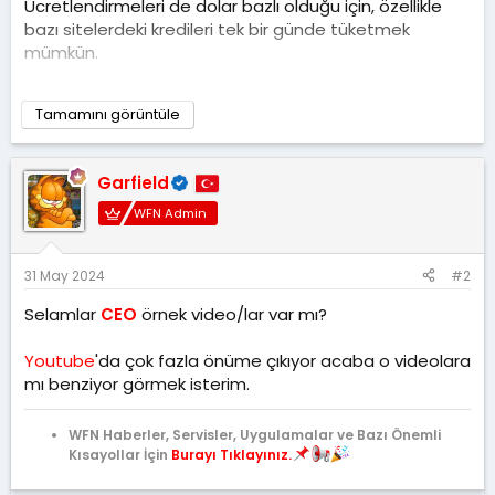
Ücretlendirmeleri de dolar bazlı olduğu için, özellikle
bazı sitelerdeki kredileri tek bir günde tüketmek
mümkün.
Şimdilik GitHub'daki Fooocus kütüphanesini
Tamamını görüntüle
kullanıyorum, gayet başarılı. Yüzlerce farklı model var
ancak Realistic mod kullanıyorum. Bu fotoğraflar için
gerçeğe yakın demek çok zor, tamamen gerçek
Garfield
üretim yapıyor. Tek problem arka planlar. Arka planları
da montajla çözebilirsek harika sonuçlar çıkıyor.
WFN Admin
31 May 2024
#2
GitHub - lllyasviel/Fooocus: Focus on prompting and generating
Focus on prompting and generating. Contribute to
Selamlar
CEO
örnek video/lar var mı?
lllyasviel/Fooocus development by creating an
account on GitHub.
Youtube
'da çok fazla önüme çıkıyor acaba o videolara
github.com
mı benziyor görmek isterim.
Pinokio
1-click launch any open-source app.
WFN Haberler, Servisler, Uygulamalar ve Bazı Önemli
pinokio.computer
Kısayollar İçin
Burayı Tıklayınız.