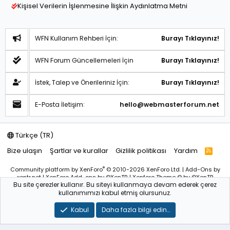
Kişisel Verilerin İşlenmesine İlişkin Aydınlatma Metni
WFN Kullanım Rehberi İçin:
Burayı Tıklayınız!
WFN Forum Güncellemeleri İçin
Burayı Tıklayınız!
İstek, Talep ve Önerileriniz İçin:
Burayı Tıklayınız!
E-Posta İletişim:
hello@webmasterforum.net
Türkçe (TR)
Bize ulaşın
Şartlar ve kurallar
Gizlilik politikası
Yardım
R
S
S
®
Community platform by XenForo
© 2010-2026 XenForo Ltd.
|
Add-Ons
by
xentr.net |
XenForo Add-ons
by ©XenTR
|
Xenforo Theme
© by ©XenTR
Bu site çerezler kullanır. Bu siteyi kullanmaya devam ederek çerez
Sitemiz bünyesindeki içerikleri izinsiz kullananlar hakkında T.C.K
kullanımımızı kabul etmiş olursunuz.
kanun ve yönetmeliklerine göre yasal işlem başlatılacağını
bu
alandan yazılı olarak beyan ederiz!
Kabul
Daha fazla bilgi edin…
WebmasterForum.NET – Tüm Hakları Saklıdır © 2025-2026