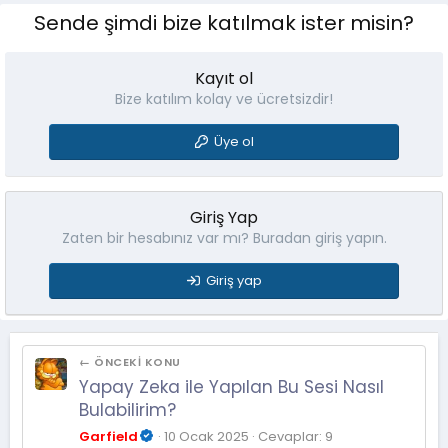
z
e
Sende şimdi bize katılmak ister misin?
ü
r
:
m
Kayıt ol
Bize katılım kolay ve ücretsizdir!
Üye ol
Giriş Yap
Zaten bir hesabınız var mı? Buradan giriş yapın.
Giriş yap
← ÖNCEKI KONU
Yapay Zeka ile Yapılan Bu Sesi Nasıl
Bulabilirim?
Garfield
10 Ocak 2025
Cevaplar: 9