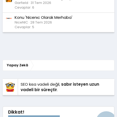
Garfield
31 Tem 2026
Cevaplar: 6
Konu 'Nicenıc Olarak Merhaba'
NiceNIC
28 Tem 2026
Cevaplar: 5
Yapay Zekâ
SEO kısa vadeli değil,
sabır isteyen uzun
vadeli bir süreçtir
.
Dikkat!